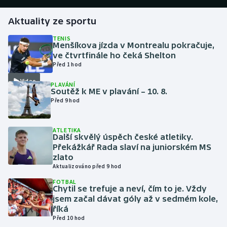
Aktuality ze sportu
Futsal
TENIS
Menšíkova jízda v Montrealu pokračuje,
Golf
ve čtvrtfinále ho čeká Shelton
Před 1 hod
Gymnastika
Video
PLAVÁNÍ
Soutěž k ME v plavání – 10. 8.
Házená
Před 9 hod
Jezdectví
ATLETIKA
Další skvělý úspěch české atletiky.
Judo
Překážkář Rada slaví na juniorském MS
zlato
Aktualizováno před 9 hod
Krasobruslení
FOTBAL
Chytil se trefuje a neví, čím to je. Vždy
Lezení
jsem začal dávat góly až v sedmém kole,
říká
Lyže a snowboard
Před 10 hod