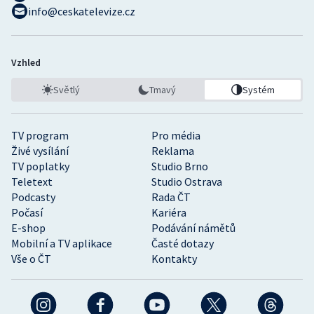
info@ceskatelevize.cz
Vzhled
Světlý
Tmavý
Systém
TV program
Pro média
Živé vysílání
Reklama
TV poplatky
Studio Brno
Teletext
Studio Ostrava
Podcasty
Rada ČT
Počasí
Kariéra
E-shop
Podávání námětů
Mobilní a TV aplikace
Časté dotazy
Vše o ČT
Kontakty