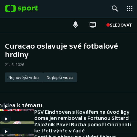
POPULÁRNÍ
SLEDOVAT
ME v atletice
Curacao oslavuje své fotbalové
hrdiny
ME v plavání
21. 6. 2026
Fotbal
Nejnovější videa
Nejlepší videa
Hokej
Tenis
Videa k tématu
DALŠÍ SPORTY
PSV Eindhoven s Kovářem na úvod ligy
doma jen remizoval s Fortunou Sittard
Záložník Pavel Bucha pomohl Cincinnati
Americký fotbal
NEPŘEHLÉDNĚTE
ke třetí výhře v řadě