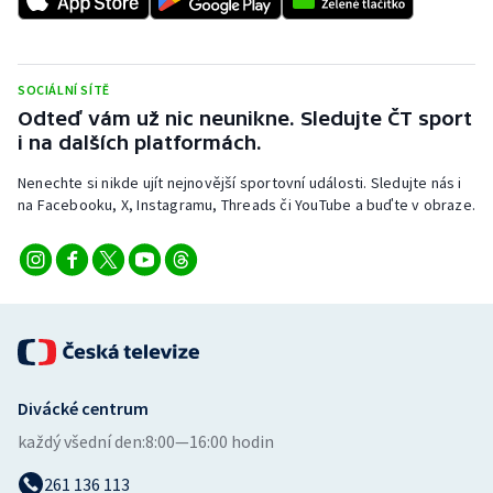
Short track
Sportovní střelba
SOCIÁLNÍ SÍTĚ
Odteď vám už nic neunikne. Sledujte ČT sport
Stolní tenis
i na dalších platformách.
Triatlon
Nenechte si nikde ujít nejnovější sportovní události. Sledujte nás i
na Facebooku, X, Instagramu, Threads či YouTube a buďte v obraze.
Veslování
Vodní slalom
Volejbal
Ostatní
Divácké centrum
každý všední den:
8:00—16:00 hodin
261 136 113