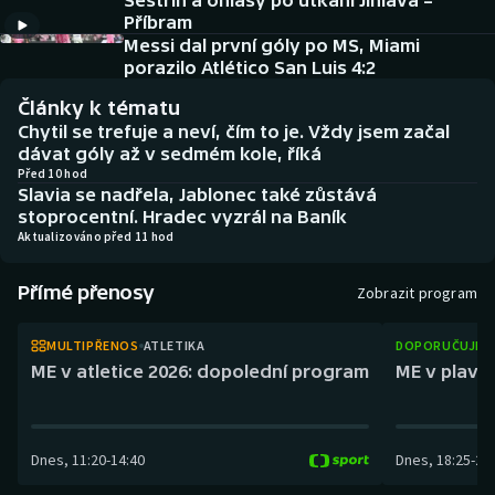
Sestřih a ohlasy po utkání Jihlava –
Atletika
Soutěže
Příbram
Messi dal první góly po MS, Miami
Baseball a softbal
Historické návraty
porazilo Atlético San Luis 4:2
Články k tématu
Basketbal
Aplikace ČT sport
Chytil se trefuje a neví, čím to je. Vždy jsem začal
dávat góly až v sedmém kole, říká
Biatlon
AZ kvíz
Před 10 hod
Slavia se nadřela, Jablonec také zůstává
stoprocentní. Hradec vyzrál na Baník
Boby a skeleton
Aktualizováno před 11 hod
Box
Přímé přenosy
Zobrazit program
Curling
MULTIPŘENOS
ATLETIKA
DOPORUČUJEM
ME v atletice 2026: dopolední program
ME v plaván
Cyklistika
Dostihy
Dnes
,
11:20
-
14:40
Dnes
,
18:25
-
21
Florbal