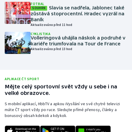
FOTBAL
Slavia se nadřela, Jablonec také
Moderní pětiboj
SOUHRN
zůstává stoprocentní. Hradec vyzrál na
Baník
Motorsport
Aktualizováno před 11 hod
CYKLISTIKA
Olympijské hry
Volleringová uhájila náskok a podruhé v
kariéře triumfovala na Tour de France
Aktualizováno před 13 hod
Parasport
Plavání
Plážový volejbal
APLIKACE ČT SPORT
Mějte celý sportovní svět vždy u sebe i na
velké obrazovce.
Ragby
S mobilní aplikací, HbbTV a apkou iVysílání ve své chytré televizi
Rychlobruslení
máte ČT sport vždy po ruce. Sledujte přímé přenosy, články a
bonusový obsah kdekoli a kdykoli.
Rychlostní kanoistika