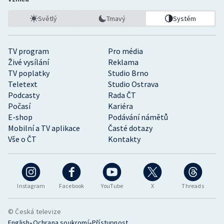
Světlý
Tmavý
Systém
TV program
Pro média
Živé vysílání
Reklama
TV poplatky
Studio Brno
Teletext
Studio Ostrava
Podcasty
Rada ČT
Počasí
Kariéra
E-shop
Podávání námětů
Mobilní a TV aplikace
Časté dotazy
Vše o ČT
Kontakty
Instagram
Facebook
YouTube
X
Threads
© Česká televize
•
•
English
Ochrana soukromí
Přístupnost