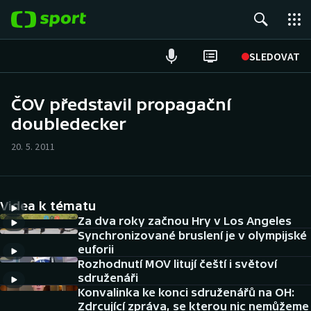
POPULÁRNÍ
SLEDOVAT
Fotbal
ČOV představil propagační
doubledecker
Hokej
20. 5. 2011
Tenis
Atletika
Videa k tématu
Cyklistika
Za dva roky začnou Hry v Los Angeles
Synchronizované bruslení je v olympijské
euforii
DALŠÍ SPORTY
Rozhodnutí MOV litují čeští i světoví
sdruženáři
Americký fotbal
NEPŘEHLÉDNĚTE
Konvalinka ke konci sdruženářů na OH:
Zdrcující zpráva, se kterou nic nemůžeme