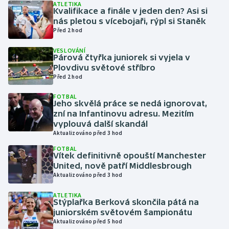
ATLETIKA
Kvalifikace a finále v jeden den? Asi si
nás pletou s vícebojaři, rýpl si Staněk
Gymnastika
Před 2 hod
Házená
VESLOVÁNÍ
Párová čtyřka juniorek si vyjela v
Plovdivu světové stříbro
Jezdectví
Před 2 hod
Judo
FOTBAL
Jeho skvělá práce se nedá ignorovat,
zní na Infantinovu adresu. Mezitím
Krasobruslení
vyplouvá další skandál
Aktualizováno před 3 hod
Lezení
FOTBAL
Vítek definitivně opouští Manchester
United, nově patří Middlesbrough
Lyže a snowboard
Aktualizováno před 3 hod
Moderní pětiboj
ATLETIKA
Stýplařka Berková skončila pátá na
juniorském světovém šampionátu
Motorsport
Aktualizováno před 5 hod