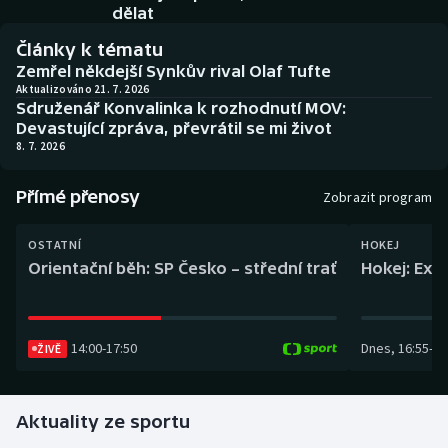
Baseball a softbal
Soutěže
dělat
Články k tématu
Basketbal
Historické návraty
Zemřel někdejší Synkův rival Olaf Tufte
Aktualizováno 21. 7. 2026
Sdruženář Konvalinka k rozhodnutí MOV:
Biatlon
Aplikace ČT sport
Devastující zpráva, převrátil se mi život
8. 7. 2026
Boby a skeleton
AZ kvíz
Přímé přenosy
Zobrazit program
Box
OSTATNÍ
HOKEJ
Curling
Orientační běh: SP Česko – střední trať
Hokej: Exh
Dostihy
14:00
-
17:50
Dnes
,
16:55
-
19
Florbal
ŽIVĚ
Futsal
Aktuality ze sportu
Golf