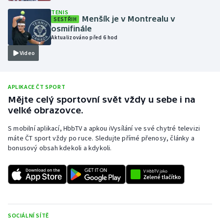
TENIS
Olympijské hry
Menšík je v Montrealu v
SESTŘIH
osmifinále
Parasport
Aktualizováno před 6 hod
Video
Plavání
Plážový volejbal
APLIKACE ČT SPORT
Mějte celý sportovní svět vždy u sebe i na
Ragby
velké obrazovce.
S mobilní aplikací, HbbTV a apkou iVysílání ve své chytré televizi
Rychlobruslení
máte ČT sport vždy po ruce. Sledujte přímé přenosy, články a
bonusový obsah kdekoli a kdykoli.
Rychlostní kanoistika
Short track
Sportovní střelba
SOCIÁLNÍ SÍTĚ