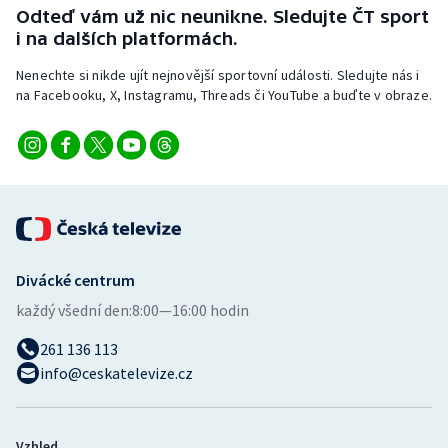
Stolní tenis
Odteď vám už nic neunikne. Sledujte ČT sport
i na dalších platformách.
Triatlon
Nenechte si nikde ujít nejnovější sportovní události. Sledujte nás i
na Facebooku, X, Instagramu, Threads či YouTube a buďte v obraze.
Veslování
Vodní slalom
Volejbal
Ostatní
Divácké centrum
každý všední den:
8:00—16:00 hodin
261 136 113
info@ceskatelevize.cz
Vzhled