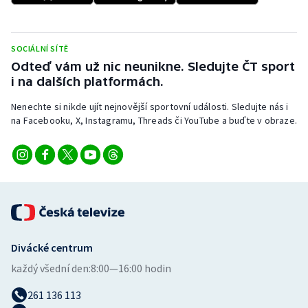
Stolní tenis
Triatlon
SOCIÁLNÍ SÍTĚ
Odteď vám už nic neunikne. Sledujte ČT sport
Veslování
i na dalších platformách.
Nenechte si nikde ujít nejnovější sportovní události. Sledujte nás i
Vodní slalom
na Facebooku, X, Instagramu, Threads či YouTube a buďte v obraze.
Volejbal
Ostatní
Divácké centrum
každý všední den:
8:00—16:00 hodin
261 136 113