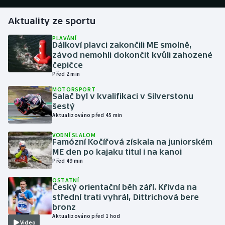
Aktuality ze sportu
Gymnastika
PLAVÁNÍ
Dálkoví plavci zakončili ME smolně,
Házená
závod nemohli dokončit kvůli zahozené
čepičce
Jezdectví
Před 2 min
MOTORSPORT
Judo
Salač byl v kvalifikaci v Silverstonu
šestý
Aktualizováno před 45 min
Krasobruslení
VODNÍ SLALOM
Famózní Kočířová získala na juniorském
Lezení
ME den po kajaku titul i na kanoi
Před 49 min
Lyže a snowboard
OSTATNÍ
Český orientační běh září. Křivda na
Moderní pětiboj
střední trati vyhrál, Dittrichová bere
bronz
Motorsport
Aktualizováno před 1 hod
Video