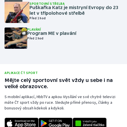
SPORTOVNÍ STŘELBA
Puškařka Katz je mistryní Evropy do 23
Olympijské hry
let v třípolohové střelbě
Před 1 hod
Parasport
PLAVÁNÍ
Program ME v plavání
Plavání
Před 2 hod
Plážový volejbal
Ragby
APLIKACE ČT SPORT
Rychlobruslení
Mějte celý sportovní svět vždy u sebe i na
velké obrazovce.
Rychlostní kanoistika
S mobilní aplikací, HbbTV a apkou iVysílání ve své chytré televizi
máte ČT sport vždy po ruce. Sledujte přímé přenosy, články a
Short track
bonusový obsah kdekoli a kdykoli.
Sportovní střelba