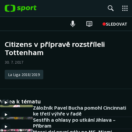
POPULÁRNÍ
SLEDOVAT
Fotbal
Citizens v přípravě rozstříleli
Tottenham
Hokej
30. 7. 2017
Tenis
La Liga 2018/2019
Atletika
Cyklistika
Videa k tématu
DALŠÍ SPORTY
Záložník Pavel Bucha pomohl Cincinnati
ke třetí výhře v řadě
Sestřih a ohlasy po utkání Jihlava –
Americký fotbal
NEPŘEHLÉDNĚTE
Příbram