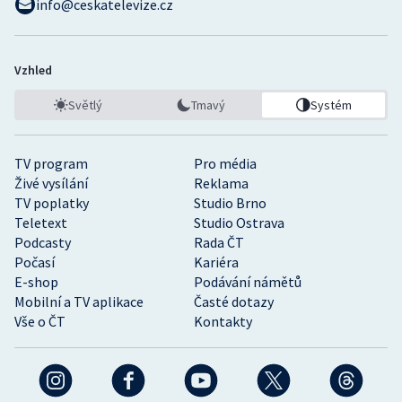
info@ceskatelevize.cz
Vzhled
Světlý
Tmavý
Systém
TV program
Pro média
Živé vysílání
Reklama
TV poplatky
Studio Brno
Teletext
Studio Ostrava
Podcasty
Rada ČT
Počasí
Kariéra
E-shop
Podávání námětů
Mobilní a TV aplikace
Časté dotazy
Vše o ČT
Kontakty