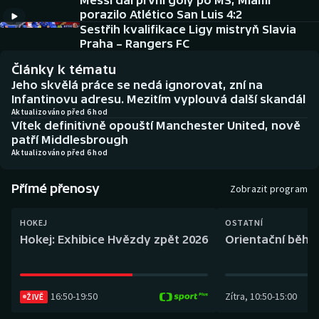
Messi dal první góly po MS, Miami
Baseball a softbal
Soutěže
porazilo Atlético San Luis 4:2
Sestřih kvalifikace Ligy mistryň Slavia
Basketbal
Historické návraty
Praha – Rangers FC
Články k tématu
Biatlon
Aplikace ČT sport
Jeho skvělá práce se nedá ignorovat, zní na
Infantinovu adresu. Mezitím vyplouvá další skandál
Boby a skeleton
AZ kvíz
Aktualizováno před 6 hod
Vítek definitivně opouští Manchester United, nově
patří Middlesbrough
Box
Aktualizováno před 6 hod
Curling
Přímé přenosy
Zobrazit program
Dostihy
HOKEJ
OSTATNÍ
Hokej: Exhibice Hvězdy zpět 2026
Orientační běh: 
Florbal
Futsal
16:50
-
19:50
Zítra
,
10:50
-
15:00
ŽIVĚ
Golf