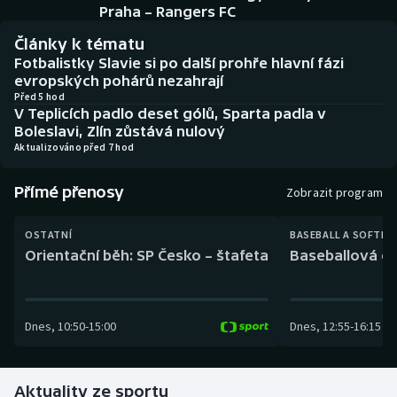
Baseball a softbal
Soutěže
Praha – Rangers FC
Články k tématu
Basketbal
Historické návraty
Fotbalistky Slavie si po další prohře hlavní fázi
evropských pohárů nezahrají
Biatlon
Aplikace ČT sport
Před 5 hod
V Teplicích padlo deset gólů, Sparta padla v
Boleslavi, Zlín zůstává nulový
Boby a skeleton
AZ kvíz
Aktualizováno před 7 hod
Box
Přímé přenosy
Zobrazit program
Curling
OSTATNÍ
BASEBALL A SOFTBA
Orientační běh: SP Česko – štafeta
Baseballová ex
Dostihy
Florbal
Dnes
,
10:50
-
15:00
Dnes
,
12:55
-
16:15
Futsal
Aktuality ze sportu
Golf