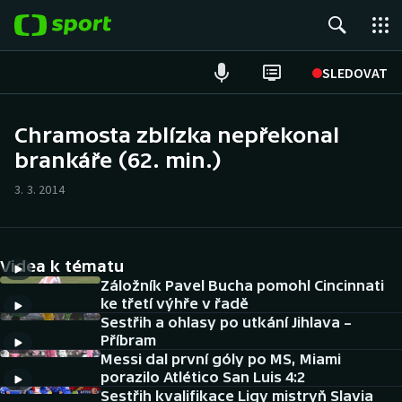
POPULÁRNÍ
SLEDOVAT
Fotbal
Chramosta zblízka nepřekonal
brankáře (62. min.)
Hokej
3. 3. 2014
Tenis
Atletika
Videa k tématu
Cyklistika
Záložník Pavel Bucha pomohl Cincinnati
ke třetí výhře v řadě
Sestřih a ohlasy po utkání Jihlava –
DALŠÍ SPORTY
Příbram
Messi dal první góly po MS, Miami
Americký fotbal
NEPŘEHLÉDNĚTE
porazilo Atlético San Luis 4:2
Sestřih kvalifikace Ligy mistryň Slavia