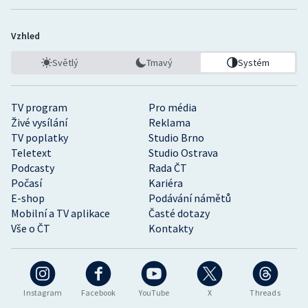
Vzhled
Světlý
Tmavý
Systém
TV program
Pro média
Živé vysílání
Reklama
TV poplatky
Studio Brno
Teletext
Studio Ostrava
Podcasty
Rada ČT
Počasí
Kariéra
E-shop
Podávání námětů
Mobilní a TV aplikace
Časté dotazy
Vše o ČT
Kontakty
Instagram
Facebook
YouTube
X
Threads