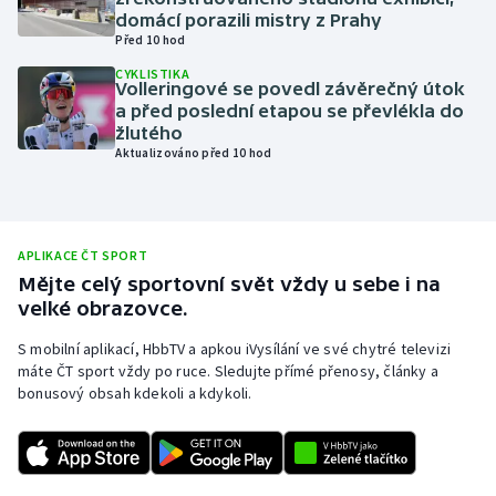
domácí porazili mistry z Prahy
Olympijské hry
Před 10 hod
CYKLISTIKA
Parasport
Volleringové se povedl závěrečný útok
a před poslední etapou se převlékla do
žlutého
Plavání
Aktualizováno před 10 hod
Plážový volejbal
Ragby
APLIKACE ČT SPORT
Mějte celý sportovní svět vždy u sebe i na
Rychlobruslení
velké obrazovce.
S mobilní aplikací, HbbTV a apkou iVysílání ve své chytré televizi
Rychlostní kanoistika
máte ČT sport vždy po ruce. Sledujte přímé přenosy, články a
bonusový obsah kdekoli a kdykoli.
Short track
Sportovní střelba