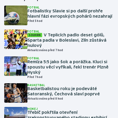
FOTBAL
Fotbalistky Slavie si po další prohře
Gymnastika
hlavní fázi evropských pohárů nezahrají
Před 5 hod
Házená
FOTBAL
V Teplicích padlo deset gólů,
SOUHRN
Jezdectví
Sparta padla v Boleslavi, Zlín zůstává
nulový
Judo
Aktualizováno před 7 hod
FOTBAL
Remíza 5:5 jako šok a porážka. Kluci si
Krasobruslení
spoustu věcí vyříkali, řekl trenér Plzně
Hyský
Lezení
Před 7 hod
BASKETBAL
Lyže a snowboard
Basketbalistou roku je podeváté
Satoranský, Čechová slaví poprvé
Aktualizováno před 8 hod
Moderní pětiboj
HOKEJ
Třebíč pokřtila otevření
Motorsport
zrekonstruovaného stadionu exhibicí,