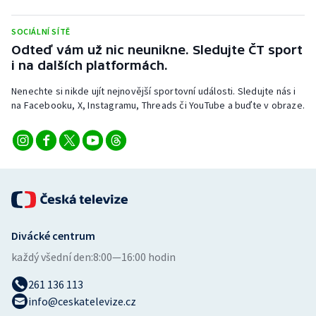
Stolní tenis
SOCIÁLNÍ SÍTĚ
Triatlon
Odteď vám už nic neunikne. Sledujte ČT sport
i na dalších platformách.
Veslování
Nenechte si nikde ujít nejnovější sportovní události. Sledujte nás i
na Facebooku, X, Instagramu, Threads či YouTube a buďte v obraze.
Vodní slalom
Volejbal
Ostatní
Divácké centrum
každý všední den:
8:00—16:00 hodin
261 136 113
info@ceskatelevize.cz