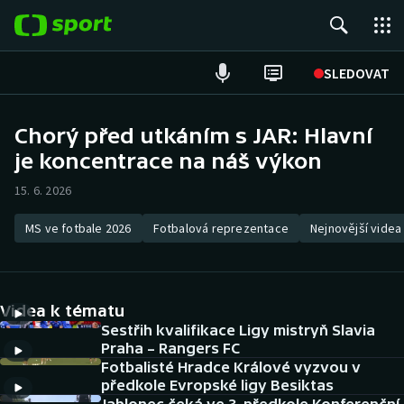
POPULÁRNÍ
SLEDOVAT
Fotbal
Chorý před utkáním s JAR: Hlavní
je koncentrace na náš výkon
Hokej
15. 6. 2026
Tenis
MS ve fotbale 2026
Fotbalová reprezentace
Nejnovější videa
Atletika
Cyklistika
Videa k tématu
DALŠÍ SPORTY
Sestřih kvalifikace Ligy mistryň Slavia
Praha – Rangers FC
Fotbalisté Hradce Králové vyzvou v
Americký fotbal
NEPŘEHLÉDNĚTE
předkole Evropské ligy Besiktas