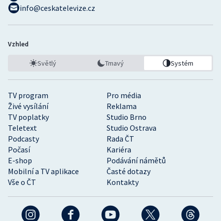
info@ceskatelevize.cz
Vzhled
Světlý
Tmavý
Systém
TV program
Pro média
Živé vysílání
Reklama
TV poplatky
Studio Brno
Teletext
Studio Ostrava
Podcasty
Rada ČT
Počasí
Kariéra
E-shop
Podávání námětů
Mobilní a TV aplikace
Časté dotazy
Vše o ČT
Kontakty