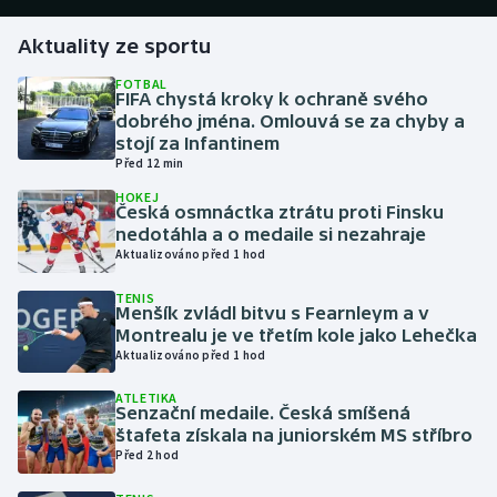
Aktuality ze sportu
Gymnastika
FOTBAL
FIFA chystá kroky k ochraně svého
Házená
dobrého jména. Omlouvá se za chyby a
stojí za Infantinem
Jezdectví
Před 12 min
HOKEJ
Judo
Česká osmnáctka ztrátu proti Finsku
nedotáhla a o medaile si nezahraje
Aktualizováno před 1 hod
Krasobruslení
TENIS
Menšík zvládl bitvu s Fearnleym a v
Lezení
Montrealu je ve třetím kole jako Lehečka
Aktualizováno před 1 hod
Lyže a snowboard
ATLETIKA
Senzační medaile. Česká smíšená
Moderní pětiboj
štafeta získala na juniorském MS stříbro
Před 2 hod
Motorsport