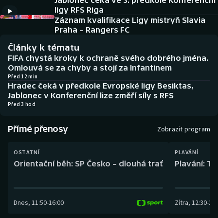
Jablonec čeká ve 3. předkole Konferenční
Baseball a softbal
Soutěže
ligy RFS Riga
Záznam kvalifikace Ligy mistryň Slavia
Basketbal
Historické návraty
Praha – Rangers FC
Články k tématu
Biatlon
Aplikace ČT sport
FIFA chystá kroky k ochraně svého dobrého jména.
Omlouvá se za chyby a stojí za Infantinem
Boby a skeleton
AZ kvíz
Před 12 min
Hradec čeká v předkole Evropské ligy Besiktas,
Jablonec v Konferenční lize změří síly s RFS
Box
Před 3 hod
Curling
Přímé přenosy
Zobrazit program
Dostihy
OSTATNÍ
PLAVÁNÍ
Orientační běh: SP Česko – dlouhá trať
Plavání: TK
Florbal
Futsal
Dnes
,
11:50
-
16:00
Zítra
,
12:30
-
13:
Golf