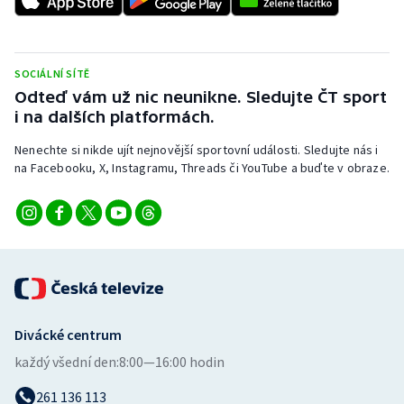
Stolní tenis
Triatlon
SOCIÁLNÍ SÍTĚ
Odteď vám už nic neunikne. Sledujte ČT sport
Veslování
i na dalších platformách.
Vodní slalom
Nenechte si nikde ujít nejnovější sportovní události. Sledujte nás i
na Facebooku, X, Instagramu, Threads či YouTube a buďte v obraze.
Volejbal
Ostatní
Divácké centrum
každý všední den:
8:00—16:00 hodin
261 136 113