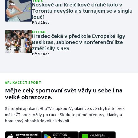
TENIS
Noskové ani Krejčíkové druhé kolo v
Olympijské hry
Torontu nevyšlo a s turnajem se v singlu
loučí
Před 2 hod
Parasport
FOTBAL
Hradec čeká v předkole Evropské ligy
Plavání
Besiktas, Jablonec v Konferenční lize
změří síly s RFS
Plážový volejbal
Před 3 hod
Ragby
Rychlobruslení
APLIKACE ČT SPORT
Mějte celý sportovní svět vždy u sebe i na
velké obrazovce.
Rychlostní kanoistika
S mobilní aplikací, HbbTV a apkou iVysílání ve své chytré televizi
Short track
máte ČT sport vždy po ruce. Sledujte přímé přenosy, články a
bonusový obsah kdekoli a kdykoli.
Sportovní střelba