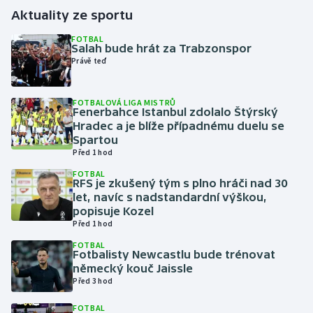
Aktuality ze sportu
Gymnastika
FOTBAL
Salah bude hrát za Trabzonspor
Právě teď
Házená
Jezdectví
FOTBALOVÁ LIGA MISTRŮ
Fenerbahce Istanbul zdolalo Štýrský
Hradec a je blíže případnému duelu se
Judo
Spartou
Před 1 hod
Krasobruslení
FOTBAL
RFS je zkušený tým s plno hráči nad 30
let, navíc s nadstandardní výškou,
Lezení
popisuje Kozel
Před 1 hod
Lyže a snowboard
FOTBAL
Fotbalisty Newcastlu bude trénovat
Moderní pětiboj
německý kouč Jaissle
Před 3 hod
Motorsport
FOTBAL