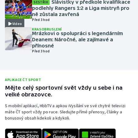
Slávistky v předkole kvalifikace
SESTŘIH
podlehly Rangers 1:2 a Liga mistryň pro
Olympijské hry
ně zůstala zavřená
Před 3 hod
Parasport
Video
KRASOBRUSLENÍ
Mrázkovi o spolupráci s legendárním
Plavání
Deanem: Náročné, ale zajímavé a
přínosné
Před 3 hod
Plážový volejbal
Ragby
APLIKACE ČT SPORT
Rychlobruslení
Mějte celý sportovní svět vždy u sebe i na
velké obrazovce.
Rychlostní kanoistika
S mobilní aplikací, HbbTV a apkou iVysílání ve své chytré televizi
máte ČT sport vždy po ruce. Sledujte přímé přenosy, články a
Short track
bonusový obsah kdekoli a kdykoli.
Sportovní střelba