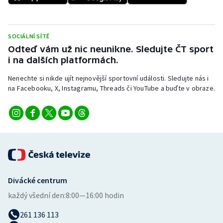
Stolní tenis
Triatlon
SOCIÁLNÍ SÍTĚ
Odteď vám už nic neunikne. Sledujte ČT sport
Veslování
i na dalších platformách.
Vodní slalom
Nenechte si nikde ujít nejnovější sportovní události. Sledujte nás i
na Facebooku, X, Instagramu, Threads či YouTube a buďte v obraze.
Volejbal
Ostatní
Divácké centrum
každý všední den:
8:00—16:00 hodin
261 136 113