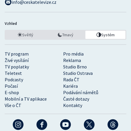
info@ceskatelevize.cz
Vzhled
Světlý
Tmavý
Systém
TV program
Pro média
Živé vysílání
Reklama
TV poplatky
Studio Brno
Teletext
Studio Ostrava
Podcasty
Rada ČT
Počasí
Kariéra
E-shop
Podávání námětů
Mobilní a TV aplikace
Časté dotazy
Vše o ČT
Kontakty