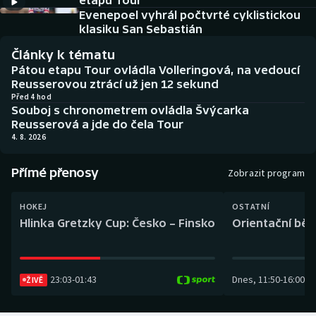
etapu Tour
Baseball a softbal
Soutěže
Evenepoel vyhrál počtvrté cyklistickou
klasiku San Sebastián
Basketbal
Historické návraty
Články k tématu
Pátou etapu Tour ovládla Volleringová, na vedoucí
Biatlon
Aplikace ČT sport
Reusserovou ztrácí už jen 12 sekund
Před 4 hod
Souboj s chronometrem ovládla Švýcarka
Boby a skeleton
AZ kvíz
Reusserová a jde do čela Tour
4. 8. 2026
Box
Přímé přenosy
Zobrazit program
Curling
HOKEJ
OSTATNÍ
Dostihy
Hlinka Gretzky Cup: Česko – Finsko
Orientační běh
Florbal
23:03
-
01:43
Dnes
,
11:50
-
16:00
Futsal
ŽIVĚ
Golf