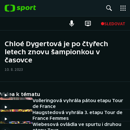
POPULÁRNÍ
SLEDOVAT
Fotbal
Chloé Dygertová je po čtyřech
letech znovu šampionkou v
Hokej
časovce
Tenis
10. 8. 2023
Atletika
Cyklistika
Videa k tématu
Volleringová vyhrála pátou etapu Tour
DALŠÍ SPORTY
de France
Haugstedová vyhrála 3. etapu Tour de
France Femmes
Americký fotbal
NEPŘEHLÉDNĚTE
Wiebesová ovládla ve spurtu i druhou