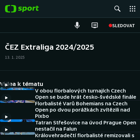
POPULÁRNÍ
SLEDOVAT
Fotbal
ČEZ Extraliga 2024/2025
Hokej
13. 1. 2025
Tenis
Videa k tématu
Atletika
V obou florbalových turnajích Czech
Open se bude hrát česko-švédské finále
Cyklistika
Florbalisté Varů Bohemians na Czech
Open po dvou porážkách zvítězili nad
DALŠÍ SPORTY
Pixbo
Tatran Střešovice na úvod Prague Open
nestačil na Falun
Americký fotbal
NEPŘEHLÉDNĚTE
Královehradečtí florbalisté remizovali s