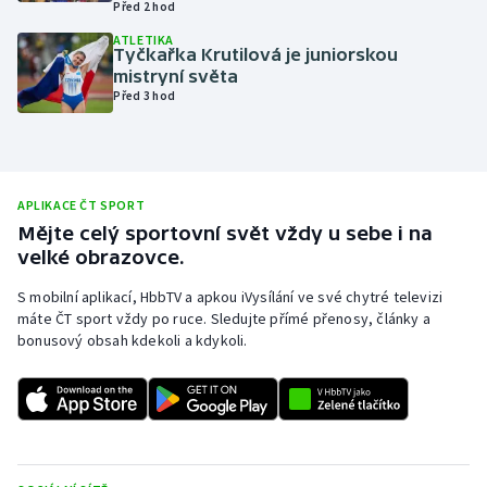
Před 2 hod
Olympijské hry
ATLETIKA
Tyčkařka Krutilová je juniorskou
mistryní světa
Parasport
Před 3 hod
Plavání
Plážový volejbal
APLIKACE ČT SPORT
Mějte celý sportovní svět vždy u sebe i na
Ragby
velké obrazovce.
Rychlobruslení
S mobilní aplikací, HbbTV a apkou iVysílání ve své chytré televizi
máte ČT sport vždy po ruce. Sledujte přímé přenosy, články a
bonusový obsah kdekoli a kdykoli.
Rychlostní kanoistika
Short track
Sportovní střelba