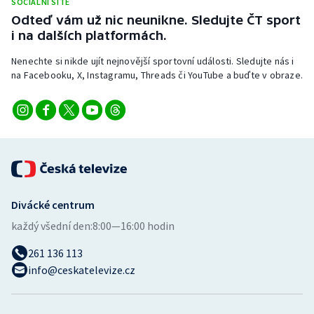
SOCIÁLNÍ SÍTĚ
Stolní tenis
Odteď vám už nic neunikne. Sledujte ČT sport
i na dalších platformách.
Triatlon
Nenechte si nikde ujít nejnovější sportovní události. Sledujte nás i
na Facebooku, X, Instagramu, Threads či YouTube a buďte v obraze.
Veslování
Vodní slalom
Volejbal
Ostatní
Divácké centrum
každý všední den:
8:00—16:00 hodin
261 136 113
info@ceskatelevize.cz