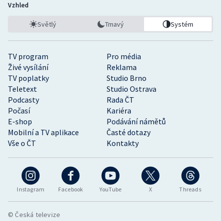
Vzhled
Světlý
Tmavý
Systém
TV program
Pro média
Živé vysílání
Reklama
TV poplatky
Studio Brno
Teletext
Studio Ostrava
Podcasty
Rada ČT
Počasí
Kariéra
E-shop
Podávání námětů
Mobilní a TV aplikace
Časté dotazy
Vše o ČT
Kontakty
Instagram
Facebook
YouTube
X
Threads
© Česká televize