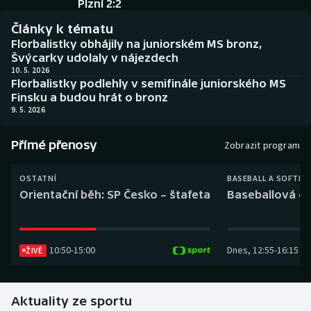
Plzní 2:2
Baseball a softbal
Soutěže
Články k tématu
Basketbal
Historické návraty
Florbalistky obhájily na juniorském MS bronz,
Švýcarky udolaly v nájezdech
10. 5. 2026
Biatlon
Aplikace ČT sport
Florbalistky podlehly v semifinále juniorského MS
Finsku a budou hrát o bronz
Boby a skeleton
AZ kvíz
9. 5. 2026
Box
Přímé přenosy
Zobrazit program
Curling
OSTATNÍ
BASEBALL A SOFTBA
Orientační běh: SP Česko – štafeta
Baseballová ex
Dostihy
Florbal
10:50
-
15:00
Dnes
,
12:55
-
16:15
ŽIVĚ
Futsal
Aktuality ze sportu
Golf