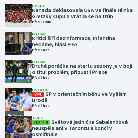
HOKEJ
Kanada deklasovala USA ve finále Hlinka
Gymnastika
Gretzky Cupu a vrátila se na trůn
Před 54 min
Házená
FOTBAL
Kritici šíří dezinformace, Infantina
Jezdectví
nedáme, hlásí FIFA
Před 1 hod
Judo
FOTBAL
Druhá porážka na startu sezony je v boji
o titul problém, připustil Priske
Krasobruslení
Před 1 hod
Lezení
OSTATNÍ
SP v orientačním běhu ve Vyšším
ŽIVĚ
Brodě
Lyže a snowboard
Před 1 hod
Video
Moderní pětiboj
TENIS
Světová jednička Sabalenková
SESTŘIH
neuspěla ani v Torontu a končí v
Motorsport
osmifinále