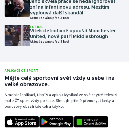
Jeho skvělá práce se nedá ignorovat,
zní na Infantinovu adresu. Mezitím
Olympijské hry
vyplouvá další skandál
Aktualizováno před 3 hod
Parasport
FOTBAL
Vítek definitivně opouští Manchester
Plavání
United, nově patří Middlesbrough
Aktualizováno před 3 hod
Plážový volejbal
Ragby
APLIKACE ČT SPORT
Rychlobruslení
Mějte celý sportovní svět vždy u sebe i na
velké obrazovce.
Rychlostní kanoistika
S mobilní aplikací, HbbTV a apkou iVysílání ve své chytré televizi
máte ČT sport vždy po ruce. Sledujte přímé přenosy, články a
Short track
bonusový obsah kdekoli a kdykoli.
Sportovní střelba