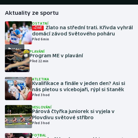
Aktuality ze sportu
Gymnastika
OSTATNÍ
Zlato na střední trati. Křivda vyhrál
ŽIVĚ
Házená
domácí závod Světového poháru
Před 6 min
Jezdectví
Video
PLAVÁNÍ
Program ME v plavání
Judo
Před 22 min
Krasobruslení
ATLETIKA
Kvalifikace a finále v jeden den? Asi si
Lezení
nás pletou s vícebojaři, rýpl si Staněk
Před 3 hod
Lyže a snowboard
VESLOVÁNÍ
Párová čtyřka juniorek si vyjela v
Moderní pětiboj
Plovdivu světové stříbro
Před 3 hod
Motorsport
FOTBAL