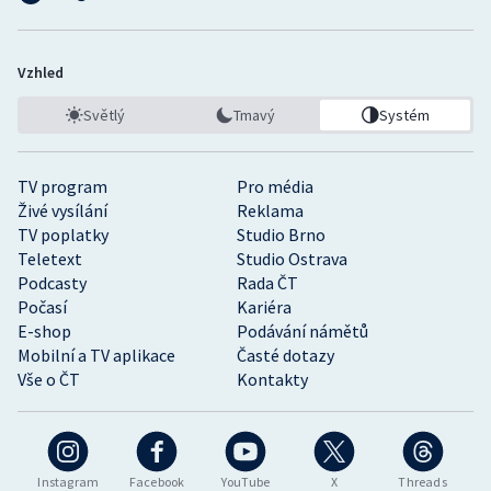
Vzhled
Světlý
Tmavý
Systém
TV program
Pro média
Živé vysílání
Reklama
TV poplatky
Studio Brno
Teletext
Studio Ostrava
Podcasty
Rada ČT
Počasí
Kariéra
E-shop
Podávání námětů
Mobilní a TV aplikace
Časté dotazy
Vše o ČT
Kontakty
Instagram
Facebook
YouTube
X
Threads