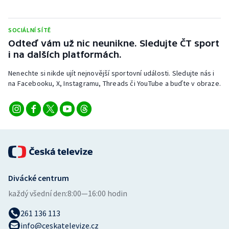
Stolní tenis
SOCIÁLNÍ SÍTĚ
Triatlon
Odteď vám už nic neunikne. Sledujte ČT sport
i na dalších platformách.
Veslování
Nenechte si nikde ujít nejnovější sportovní události. Sledujte nás i
Vodní slalom
na Facebooku, X, Instagramu, Threads či YouTube a buďte v obraze.
Volejbal
Ostatní
Divácké centrum
každý všední den:
8:00—16:00 hodin
261 136 113
info@ceskatelevize.cz