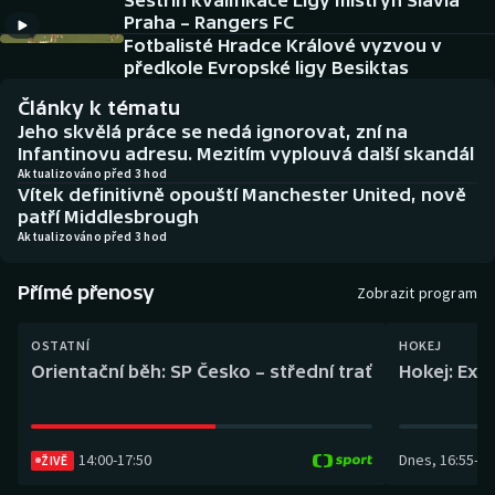
Sestřih kvalifikace Ligy mistryň Slavia
Baseball a softbal
Soutěže
Praha – Rangers FC
Fotbalisté Hradce Králové vyzvou v
Basketbal
Historické návraty
předkole Evropské ligy Besiktas
Články k tématu
Biatlon
Aplikace ČT sport
Jeho skvělá práce se nedá ignorovat, zní na
Infantinovu adresu. Mezitím vyplouvá další skandál
Boby a skeleton
AZ kvíz
Aktualizováno před 3 hod
Vítek definitivně opouští Manchester United, nově
patří Middlesbrough
Box
Aktualizováno před 3 hod
Curling
Přímé přenosy
Zobrazit program
Dostihy
OSTATNÍ
HOKEJ
Orientační běh: SP Česko – střední trať
Hokej: Exh
Florbal
Futsal
14:00
-
17:50
Dnes
,
16:55
-
19
ŽIVĚ
Golf