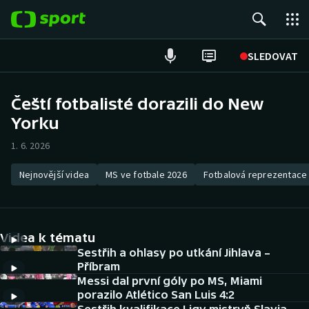
POPULÁRNÍ
SLEDOVAT
Fotbal
Čeští fotbalisté dorazili do New
Yorku
Hokej
1. 6. 2026
Tenis
Nejnovější videa
MS ve fotbale 2026
Fotbalová reprezentace
Atletika
Cyklistika
Videa k tématu
DALŠÍ SPORTY
Sestřih a ohlasy po utkání Jihlava –
Příbram
Messi dal první góly po MS, Miami
Americký fotbal
NEPŘEHLÉDNĚTE
porazilo Atlético San Luis 4:2