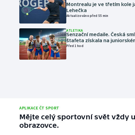
Montrealu je ve třetím kole 
Lehečka
Aktualizováno před 55 min
ATLETIKA
Senzační medaile. Česká sm
štafeta získala na juniorské
Před 1 hod
APLIKACE ČT SPORT
Mějte celý sportovní svět vždy u
obrazovce.