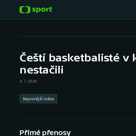
POPULÁRNÍ
DALŠÍ SPORTY
Fotbal
Americký fotbal
Čeští basketbalisté v
Hokej
Baseball a softbal
nestačili
Tenis
Basketbal
4. 7. 2026
Atletika
Biatlon
Nejnovější videa
Cyklistika
Boby a skeleton
Box
Přímé přenosy