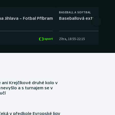
BASEBALL A SOFTBAL
a Jihlava – Fotbal Příbram
Baseballová extraliga: Tře
Zítra
,
18:55
-
22:15
ani Krejčíkové druhé kolo v
nevyšlo a s turnajem se v
učí
eká v předkole Evropské ligy