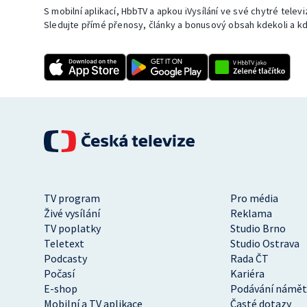
S mobilní aplikací, HbbTV a apkou iVysílání ve své chytré telev
Sledujte přímé přenosy, články a bonusový obsah kdekoli a kd
TV program
Pro média
Živé vysílání
Reklama
TV poplatky
Studio Brno
Teletext
Studio Ostrava
Podcasty
Rada ČT
Počasí
Kariéra
E-shop
Podávání námět
Mobilní a TV aplikace
Časté dotazy