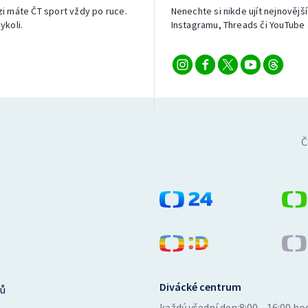
izi máte ČT sport vždy po ruce.
Nenechte si nikde ujít nejnovější
ykoli.
Instagramu, Threads či YouTube 
Č
Divácké centrum
ů
každý všední den:
8:00—16:00 ho