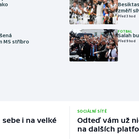
jako
Besiktas
změří sí
Před 3 hod
FOTBAL
íšená
Salah b
m MS stříbro
Před 9 hod
SOCIÁLNÍ SÍTĚ
 sebe i na velké
Odteď vám už nic
na dalších platf