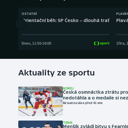
Curling
OSTATNÍ
PLAVÁ
Dostihy
Orientační běh: SP Česko – dlouhá trať
Plavá
Florbal
Futsal
Dnes
,
11:50
-
16:00
Zítra
,
Golf
Gymnastika
Aktuality ze sportu
HOKEJ
Česká osmnáctka ztrátu pro
nedotáhla a o medaile si ne
Aktualizováno před 41 min
TENIS
Menšík zvládl bitvu s Fearnl