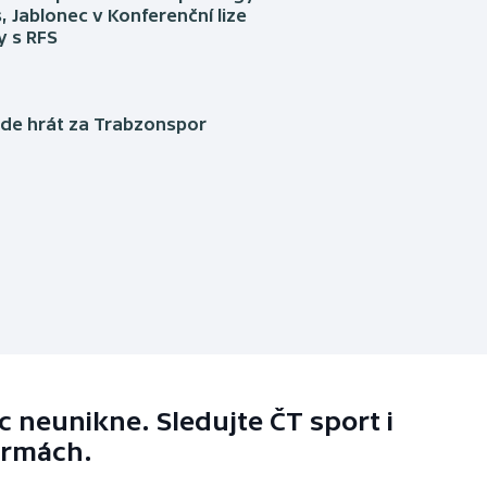
, Jablonec v Konferenční lize
ly s RFS
ude hrát za Trabzonspor
 neunikne. Sledujte ČT sport i
ormách.