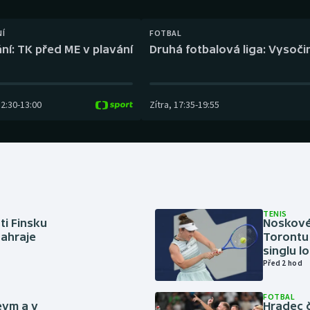
Moderní pětiboj
Triatlon
NÍ
FOTBAL
Motorsport
Veslování
ní: TK před ME v plavání
Druhá fotbalová liga: Vysočin
Olympijské hry
Vodní slalom
Parasport
Volejbal
12:30
-
13:00
Zítra
,
17:35
-
19:55
Plavání
Ostatní
Plážový volejbal
TENIS
ti Finsku
Noskové 
zahraje
Torontu 
singlu lo
Před 2 hod
FOTBAL
eym a v
Hradec č