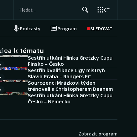
ČT
Podcasty
Program
SLEDOVAT
NEPŘEHLÉDNĚTE
Soutěže
idea k tématu
Sestřih utkání Hlinka Gretzky Cupu
Historické návraty
Finsko – Česko
Sestřih kvalifikace Ligy mistryň
Aplikace ČT sport
Slavia Praha – Rangers FC
Sourozenci Mrázkovi týden
AZ kvíz
trénovali s Christopherem Deanem
Sestřih utkání Hlinka Gretzky Cupu
Česko – Německo
Zobrazit program