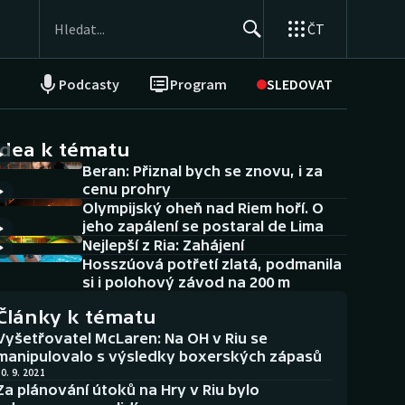
ČT
Podcasty
Program
SLEDOVAT
NEPŘEHLÉDNĚTE
Soutěže
idea k tématu
Beran: Přiznal bych se znovu, i za
Historické návraty
cenu prohry
Olympijský oheň nad Riem hoří. O
Aplikace ČT sport
jeho zapálení se postaral de Lima
Nejlepší z Ria: Zahájení
AZ kvíz
Hosszúová potřetí zlatá, podmanila
si i polohový závod na 200 m
Články k tématu
Vyšetřovatel McLaren: Na OH v Riu se
manipulovalo s výsledky boxerských zápasů
0. 9. 2021
Za plánování útoků na Hry v Riu bylo