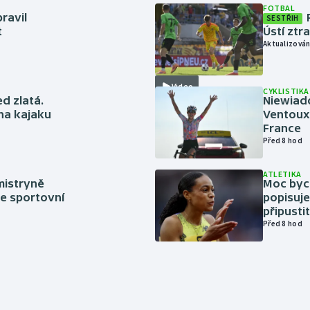
FOTBAL
ravil
SESTŘIH
t
Ústí ztr
Aktualizován
Video
CYKLISTIKA
ed zlatá.
Niewiad
 na kajaku
Ventoux 
France
Před 8 hod
ATLETIKA
mistryně
Moc bych
ze sportovní
popisuje
připustit
Před 8 hod