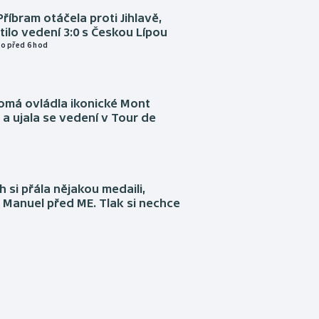
Příbram otáčela proti Jihlavě,
atilo vedení 3:0 s Českou Lípou
o před 6 hod
omá ovládla ikonické Mont
a ujala se vedení v Tour de
 si přála nějakou medaili,
 Manuel před ME. Tlak si nechce