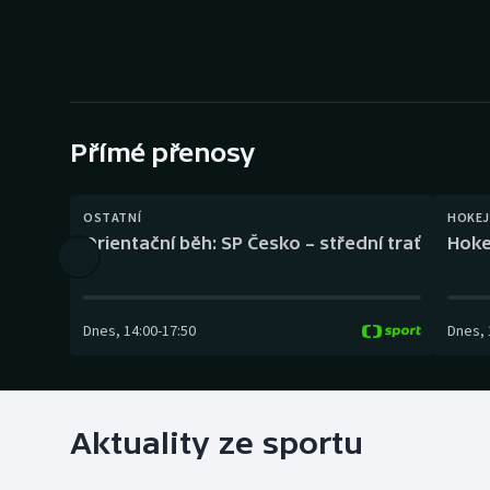
Curling
Dostihy
Florbal
Přímé přenosy
Futsal
Golf
OSTATNÍ
HOKEJ
Orientační běh: SP Česko – střední trať
Hoke
Gymnastika
Dnes
,
14:00
-
17:50
Dnes
,
Aktuality ze sportu