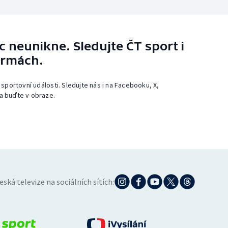
 neunikne. Sledujte ČT sport i
ormách.
 sportovní události. Sledujte nás i na Facebooku, X,
a buďte v obraze.
eská televize na sociálních sítích: