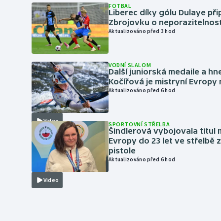
FOTBAL
Liberec díky gólu Dulaye přip
Zbrojovku o neporazitelnos
Aktualizováno před 3 hod
VODNÍ SLALOM
Další juniorská medaile a hn
Kočířová je mistryní Evropy
Aktualizováno před 6 hod
Video
SPORTOVNÍ STŘELBA
Šindlerová vybojovala titul 
Evropy do 23 let ve střelbě 
pistole
Aktualizováno před 6 hod
Video