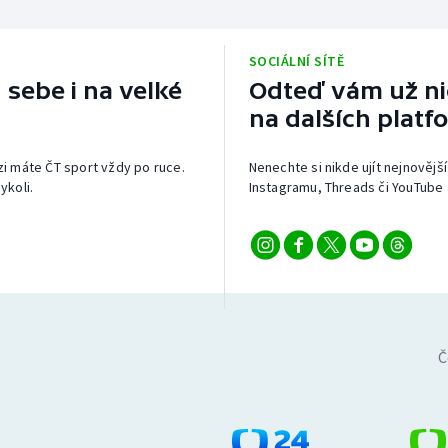
SOCIÁLNÍ SÍTĚ
 sebe i na velké
Odteď vám už nic
na dalších platf
izi máte ČT sport vždy po ruce.
Nenechte si nikde ujít nejnovější
ykoli.
Instagramu, Threads či YouTube 
Č