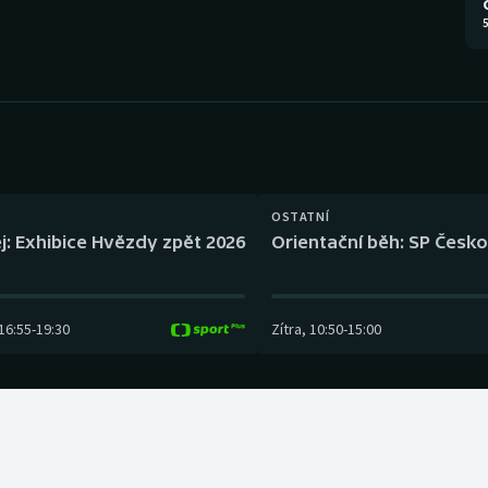
Moderní pětiboj
Triatlon
5
Motorsport
Veslování
Olympijské hry
Vodní slalom
Parasport
Volejbal
Plavání
Ostatní
OSTATNÍ
j: Exhibice Hvězdy zpět 2026
Orientační běh: SP Česko
Plážový volejbal
16:55
-
19:30
Zítra
,
10:50
-
15:00