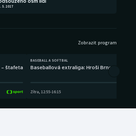
odsouzeno osm lidí
. 5. 2017
Zobrazit program
BASEBALL A SOFTBAL
 – štafeta
Baseballová extraliga: Hroši Brno – Eagles
Zítra
,
12:55
-
16:15