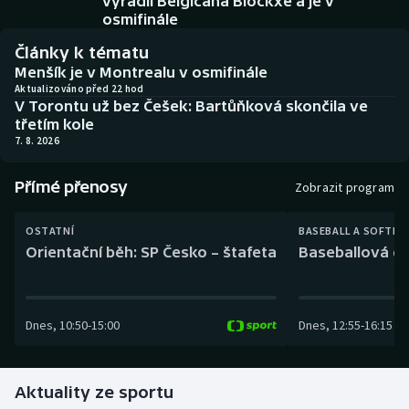
vyřadil Belgičana Blockxe a je v
Baseball a softbal
Soutěže
osmifinále
Články k tématu
Basketbal
Historické návraty
Menšík je v Montrealu v osmifinále
Aktualizováno před 22 hod
Biatlon
Aplikace ČT sport
V Torontu už bez Češek: Bartůňková skončila ve
třetím kole
7. 8. 2026
Boby a skeleton
AZ kvíz
Přímé přenosy
Box
Zobrazit program
Curling
OSTATNÍ
BASEBALL A SOFTBA
Orientační běh: SP Česko – štafeta
Baseballová ex
Dostihy
Florbal
Dnes
,
10:50
-
15:00
Dnes
,
12:55
-
16:15
Futsal
Aktuality ze sportu
Golf