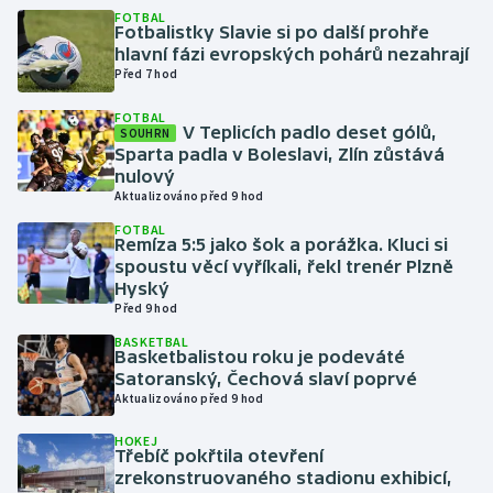
FOTBAL
Fotbalistky Slavie si po další prohře
Gymnastika
hlavní fázi evropských pohárů nezahrají
Před 7 hod
Házená
FOTBAL
V Teplicích padlo deset gólů,
SOUHRN
Sparta padla v Boleslavi, Zlín zůstává
Jezdectví
nulový
Aktualizováno před 9 hod
Judo
FOTBAL
Remíza 5:5 jako šok a porážka. Kluci si
Krasobruslení
spoustu věcí vyříkali, řekl trenér Plzně
Hyský
Před 9 hod
Lezení
BASKETBAL
Basketbalistou roku je podeváté
Lyže a snowboard
Satoranský, Čechová slaví poprvé
Aktualizováno před 9 hod
Moderní pětiboj
HOKEJ
Třebíč pokřtila otevření
Motorsport
zrekonstruovaného stadionu exhibicí,