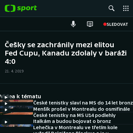
POPULÁRNÍ
SLEDOVAT
Fotbal
Češky se zachránily mezi elitou
Fed Cupu, Kanadu zdolaly v baráži
Hokej
4:0
Tenis
21. 4. 2019
Atletika
Cyklistika
Videa k tématu
České tenistky slaví na MS do 14 let bronz
DALŠÍ SPORTY
Menšík prošel v Montrealu do osmifinále
České tenistky na MS U14 podlehly
Italkám a budou bojovat o bronz
Americký fotbal
NEPŘEHLÉDNĚTE
Lehečka v Montrealu ve třetím kole