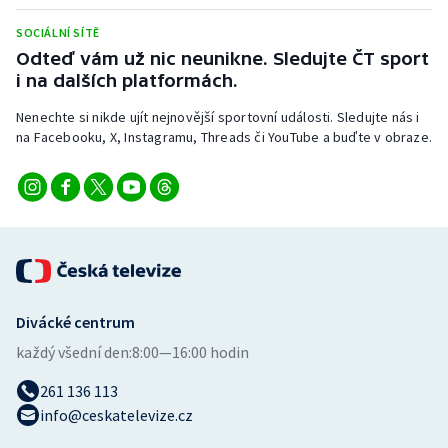
Stolní tenis
SOCIÁLNÍ SÍTĚ
Odteď vám už nic neunikne. Sledujte ČT sport
Triatlon
i na dalších platformách.
Veslování
Nenechte si nikde ujít nejnovější sportovní události. Sledujte nás i
na Facebooku, X, Instagramu, Threads či YouTube a buďte v obraze.
Vodní slalom
Volejbal
Ostatní
Divácké centrum
každý všední den:
8:00—16:00 hodin
261 136 113
info@ceskatelevize.cz