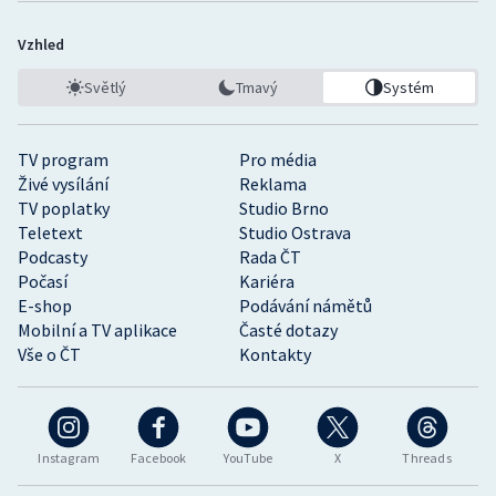
Vzhled
Světlý
Tmavý
Systém
TV program
Pro média
Živé vysílání
Reklama
TV poplatky
Studio Brno
Teletext
Studio Ostrava
Podcasty
Rada ČT
Počasí
Kariéra
E-shop
Podávání námětů
Mobilní a TV aplikace
Časté dotazy
Vše o ČT
Kontakty
Instagram
Facebook
YouTube
X
Threads