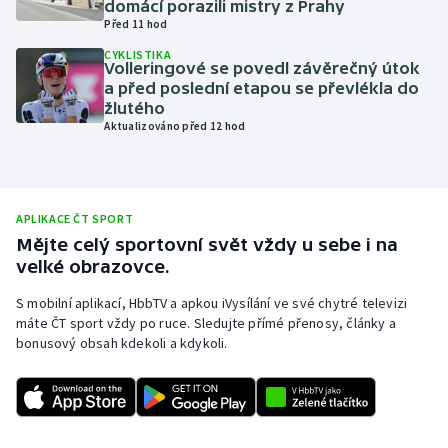
domácí porazili mistry z Prahy
Před 11 hod
Olympijské hry
CYKLISTIKA
Volleringové se povedl závěrečný útok
Parasport
a před poslední etapou se převlékla do
žlutého
Plavání
Aktualizováno před 12 hod
Plážový volejbal
APLIKACE ČT SPORT
Ragby
Mějte celý sportovní svět vždy u sebe i na
velké obrazovce.
Rychlobruslení
S mobilní aplikací, HbbTV a apkou iVysílání ve své chytré televizi
Rychlostní kanoistika
máte ČT sport vždy po ruce. Sledujte přímé přenosy, články a
bonusový obsah kdekoli a kdykoli.
Short track
Sportovní střelba