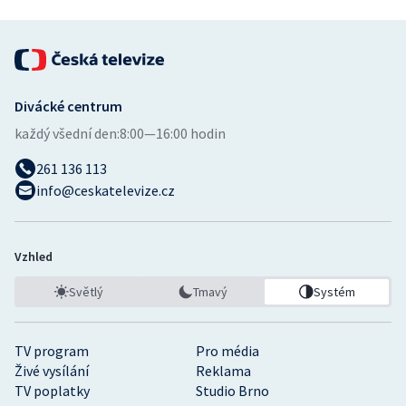
Stolní tenis
Triatlon
Veslování
Divácké centrum
každý všední den:
8:00—16:00 hodin
Vodní slalom
261 136 113
Volejbal
info@ceskatelevize.cz
Ostatní
Vzhled
Světlý
Tmavý
Systém
TV program
Pro média
Živé vysílání
Reklama
TV poplatky
Studio Brno