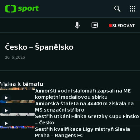
POPULÁRNÍ
SLEDOVAT
Fotbal
Česko – Španělsko
Hokej
20. 6. 2026
Tenis
Videa k tématu
Atletika
Juniorští vodní slalomáři zapsali na ME
kompletní medailovou sbírku
Cyklistika
Juniorská štafeta na 4x400 m získala na
MS senzační stříbro
DALŠÍ SPORTY
Sestřih utkání Hlinka Gretzky Cupu Finsko
– Česko
Americký fotbal
Sestřih kvalifikace Ligy mistryň Slavia
NEPŘEHLÉDNĚTE
Praha – Rangers FC