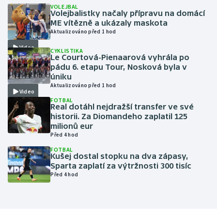
VOLEJBAL
Volejbalistky načaly přípravu na domácí
Gymnastika
ME vítězně a ukázaly maskota
Aktualizováno před 1 hod
Házená
Video
CYKLISTIKA
Le Courtová-Pienaarová vyhrála po
pádu 6. etapu Tour, Nosková byla v
Jezdectví
úniku
Aktualizováno před 1 hod
Judo
Video
FOTBAL
Real dotáhl nejdražší transfer ve své
Krasobruslení
historii. Za Diomandeho zaplatil 125
milionů eur
Před 4 hod
Lezení
FOTBAL
Kušej dostal stopku na dva zápasy,
Lyže a snowboard
Sparta zaplatí za výtržnosti 300 tisíc
Před 4 hod
Moderní pětiboj
Motorsport