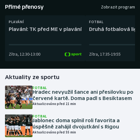
Baseball a softbal
Soutěže
Přímé přenosy
Zobrazit program
Basketbal
Historické návraty
PLAVÁNÍ
FOTBAL
Plavání: TK před ME v plavání
Druhá fotbalová liga
Biatlon
Aplikace ČT sport
Boby a skeleton
AZ kvíz
Zítra
,
12:30
-
13:00
Zítra
,
17:35
-
19:55
Box
Aktuality ze sportu
Curling
FOTBAL
Hradec nevyužil šance ani přesilovku po
Dostihy
červené kartě. Doma padl s Besiktasem
Aktualizováno před 21 min
Florbal
FOTBAL
Jablonec doma splnil roli favorita a
Futsal
úspěšně zahájil dvojutkání s Rigou
Aktualizováno před 55 min
Golf