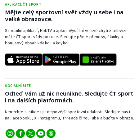
APLIKACE ČT SPORT
Olympijské hry
Mějte celý sportovní svět vždy u sebe i na
velké obrazovce.
Parasport
S mobilní aplikací, HbbTV a apkou iVysílání ve své chytré televizi
máte ČT sport vždy po ruce. Sledujte přímé přenosy, články a
Plavání
bonusový obsah kdekoli a kdykoli.
Plážový volejbal
Ragby
Rychlobruslení
SOCIÁLNÍ SÍTĚ
Odteď vám už nic neunikne. Sledujte ČT sport
Rychlostní kanoistika
i na dalších platformách.
Nenechte si nikde ujít nejnovější sportovní události. Sledujte nás i
Short track
na Facebooku, X, Instagramu, Threads či YouTube a buďte v obraze.
Sportovní střelba