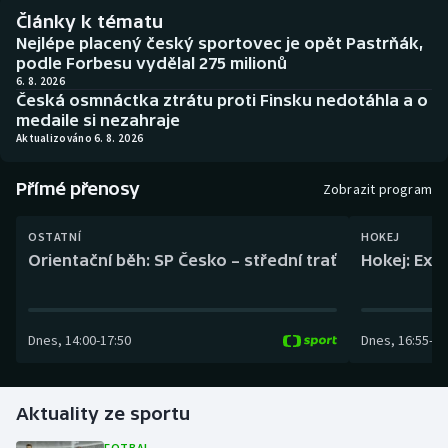
Baseball a softbal
Soutěže
Články k tématu
Nejlépe placený český sportovec je opět Pastrňák,
Basketbal
Historické návraty
podle Forbesu vydělal 275 milionů
6. 8. 2026
Česká osmnáctka ztrátu proti Finsku nedotáhla a o
Biatlon
Aplikace ČT sport
medaile si nezahraje
Aktualizováno 6. 8. 2026
Boby a skeleton
AZ kvíz
Přímé přenosy
Zobrazit program
Box
OSTATNÍ
HOKEJ
Curling
Orientační běh: SP Česko – střední trať
Hokej: Exh
Dostihy
Dnes
,
14:00
-
17:50
Dnes
,
16:55
-
19
Florbal
Futsal
Aktuality ze sportu
Golf
FOTBAL