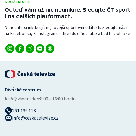
SOCIÁLNÍ SÍTĚ
Stolní tenis
Odteď vám už nic neunikne. Sledujte ČT sport
i na dalších platformách.
Triatlon
Nenechte si nikde ujít nejnovější sportovní události. Sledujte nás i
Veslování
na Facebooku, X, Instagramu, Threads či YouTube a buďte v obraze.
Vodní slalom
Volejbal
Ostatní
Divácké centrum
každý všední den:
8:00—16:00 hodin
261 136 113
info@ceskatelevize.cz