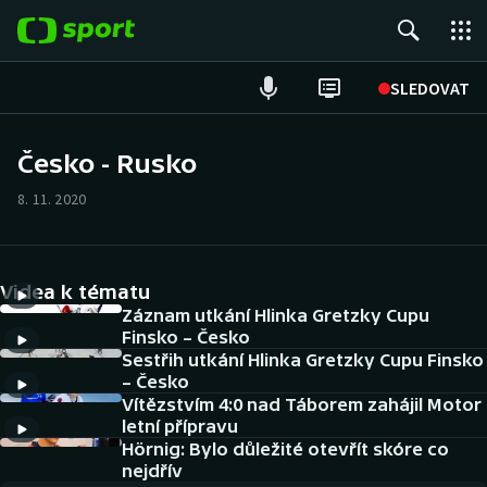
POPULÁRNÍ
SLEDOVAT
Fotbal
Česko - Rusko
Hokej
8. 11. 2020
Tenis
Videa k tématu
Atletika
Záznam utkání Hlinka Gretzky Cupu
Finsko – Česko
Cyklistika
Sestřih utkání Hlinka Gretzky Cupu Finsko
– Česko
DALŠÍ SPORTY
Vítězstvím 4:0 nad Táborem zahájil Motor
letní přípravu
Americký fotbal
Hörnig: Bylo důležité otevřít skóre co
NEPŘEHLÉDNĚTE
nejdřív