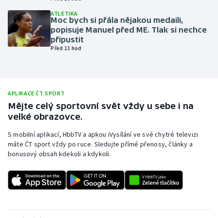
Olympijské hry
ATLETIKA
Moc bych si přála nějakou medaili,
popisuje Manuel před ME. Tlak si nechce
Parasport
připustit
Před 11 hod
Plavání
Plážový volejbal
APLIKACE ČT SPORT
Mějte celý sportovní svět vždy u sebe i na
Ragby
velké obrazovce.
Rychlobruslení
S mobilní aplikací, HbbTV a apkou iVysílání ve své chytré televizi
máte ČT sport vždy po ruce. Sledujte přímé přenosy, články a
bonusový obsah kdekoli a kdykoli.
Rychlostní kanoistika
Short track
Sportovní střelba