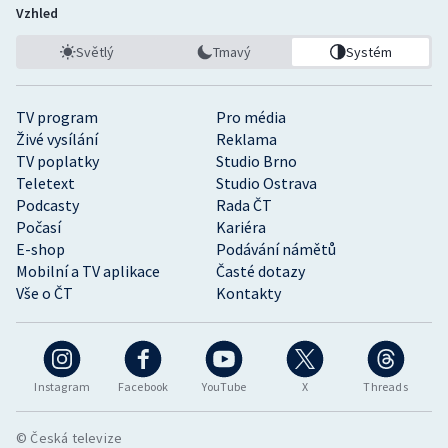
Vzhled
Světlý
Tmavý
Systém
TV program
Pro média
Živé vysílání
Reklama
TV poplatky
Studio Brno
Teletext
Studio Ostrava
Podcasty
Rada ČT
Počasí
Kariéra
E-shop
Podávání námětů
Mobilní a TV aplikace
Časté dotazy
Vše o ČT
Kontakty
Instagram
Facebook
YouTube
X
Threads
© Česká televize