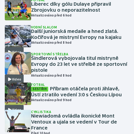
Liberec díky gólu Dulaye připravil
Zbrojovku o neporazitelnost
Gymnastika
Aktualizováno před 6 hod
VODNÍ SLALOM
Házená
Další juniorská medaile a hned zlatá.
Kočířová je mistryní Evropy na kajaku
Jezdectví
Aktualizováno před 8 hod
Video
SPORTOVNÍ STŘELBA
Judo
Šindlerová vybojovala titul mistryně
Evropy do 23 let ve střelbě ze sportovní
pistole
Krasobruslení
Aktualizováno před 8 hod
Video
FOTBAL
Lezení
Příbram otáčela proti Jihlavě,
SESTŘIH
Ústí ztratilo vedení 3:0 s Českou Lípou
Lyže a snowboard
Aktualizováno před 9 hod
Video
CYKLISTIKA
Moderní pětiboj
Niewiadomá ovládla ikonické Mont
Ventoux a ujala se vedení v Tour de
France
Motorsport
Před 10 hod