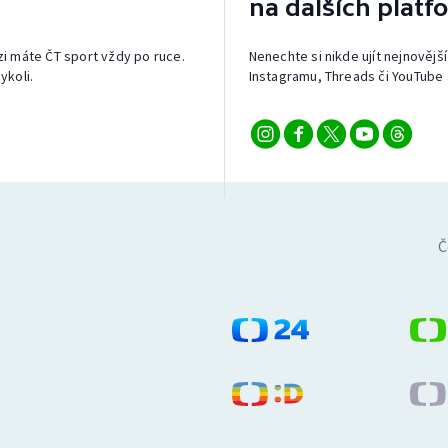
na dalších platf
izi máte ČT sport vždy po ruce.
Nenechte si nikde ujít nejnovější
ykoli.
Instagramu, Threads či YouTube 
Č