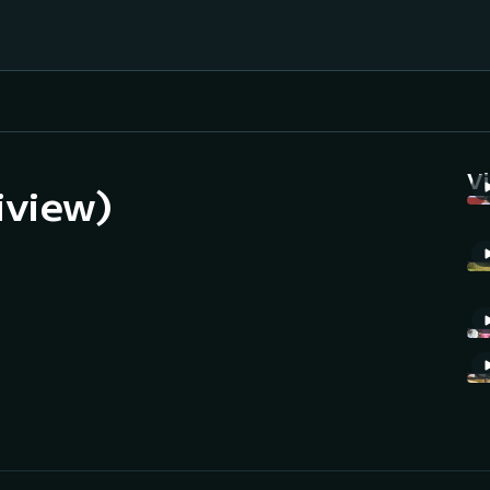
Házená
Ragby
V
iview)
Jezdectví
Rychlobruslení
Rychlostní
Judo
kanoistika
Krasobruslení
Short track
Lezení
Sportovní střelba
Lyže a snowboard
Stolní tenis