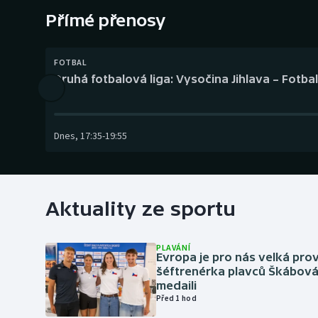
Curling
Přímé přenosy
Dostihy
FOTBAL
Florbal
Druhá fotbalová liga: Vysočina Jihlava – Fotba
Futsal
Dnes
,
17:35
-
19:55
Golf
Gymnastika
Aktuality ze sportu
PLAVÁNÍ
Evropa je pro nás velká prov
šéftrenérka plavců Škábová 
medaili
Před 1 hod