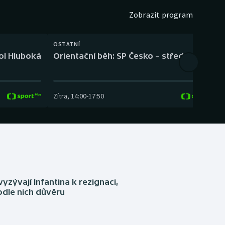
Zobrazit program
OSTATNÍ
H
kol Hluboká
Orientační běh: SP Česko – střední trať
H
Zítra
,
14:00
-
17:50
Z
yzývají Infantina k rezignaci,
podle nich důvěru