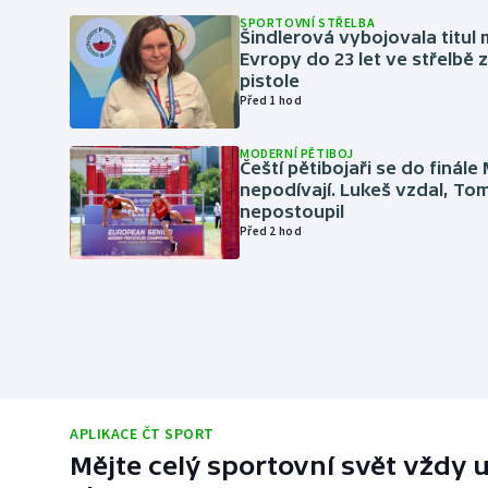
SPORTOVNÍ STŘELBA
Šindlerová vybojovala titul 
Evropy do 23 let ve střelbě 
pistole
Před 1 hod
MODERNÍ PĚTIBOJ
Čeští pětibojaři se do finále
nepodívají. Lukeš vzdal, To
nepostoupil
Před 2 hod
APLIKACE ČT SPORT
Mějte celý sportovní svět vždy u