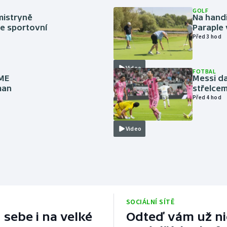
GOLF
mistryně
Na handi
ze sportovní
Paraple 
Před 3 hod
Video
FOTBAL
 ME
Messi da
man
střelcem
Před 4 hod
Video
SOCIÁLNÍ SÍTĚ
 sebe i na velké
Odteď vám už nic