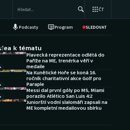
ČT
Podcasty
Program
SLEDOVAT
NEPŘEHLÉDNĚTE
Soutěže
idea k tématu
Plavecká reprezentace odlétá do
Historické návraty
Paříže na ME, trenérka věří v
medaile
Aplikace ČT sport
Na Kunětické Hoře se koná 16.
ročník charitativní akce Golf pro
AZ kvíz
Paraple
Messi dal první góly po MS, Miami
porazilo Atlético San Luis 4:2
Juniorští vodní slalomáři zapsali na
ME kompletní medailovou sbírku