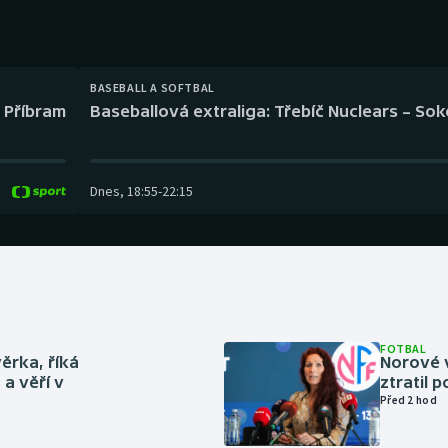
Moderní pětiboj
Triatlon
Motorsport
Veslování
BASEBALL A SOFTBAL
Olympijské hry
Vodní slalom
l Příbram
Baseballová extraliga: Třebíč Nuclears – So
Parasport
Volejbal
Dnes
,
18:55
-
22:15
Plavání
Ostatní
Plážový volejbal
FOTBAL
ěrka, říká
Norové v
a věří v
ztratil 
Před 2 hod