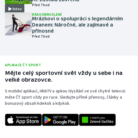
Před 7 hod
Olympijské hry
Video
KRASOBRUSLENÍ
Mrázkovi o spolupráci s legendárním
Parasport
Deanem: Náročné, ale zajímavé a
přínosné
Před 7 hod
Plavání
Plážový volejbal
APLIKACE ČT SPORT
Ragby
Mějte celý sportovní svět vždy u sebe i na
velké obrazovce.
Rychlobruslení
S mobilní aplikací, HbbTV a apkou iVysílání ve své chytré televizi
máte ČT sport vždy po ruce. Sledujte přímé přenosy, články a
Rychlostní kanoistika
bonusový obsah kdekoli a kdykoli.
Short track
Sportovní střelba