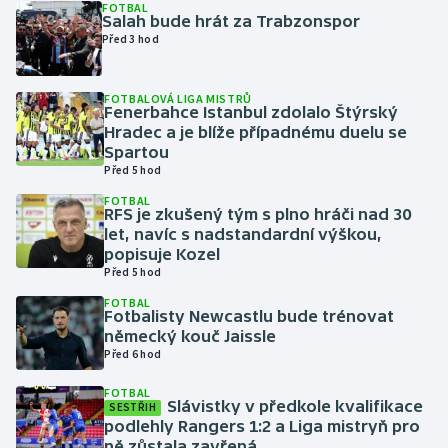
FOTBAL
Salah bude hrát za Trabzonspor
Před 3 hod
Gymnastika
Házená
FOTBALOVÁ LIGA MISTRŮ
Fenerbahce Istanbul zdolalo Štýrský
Hradec a je blíže případnému duelu se
Jezdectví
Spartou
Před 5 hod
Judo
FOTBAL
RFS je zkušený tým s plno hráči nad 30
let, navíc s nadstandardní výškou,
Krasobruslení
popisuje Kozel
Před 5 hod
Lezení
FOTBAL
Fotbalisty Newcastlu bude trénovat
Lyže a snowboard
německý kouč Jaissle
Před 6 hod
Moderní pětiboj
FOTBAL
Slávistky v předkole kvalifikace
SESTŘIH
podlehly Rangers 1:2 a Liga mistryň pro
Motorsport
ně zůstala zavřená