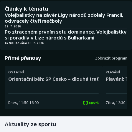
Baseball a softbal
Soutěže
Články k tématu
Volejbalistky na závěr Ligy národů zdolaly Francii,
Basketbal
Historické návraty
odvracely čtyři mečboly
12. 7. 2026
Po ztraceném prvním setu dominance. Volejbalistky
Biatlon
Aplikace ČT sport
si poradily v Lize národů s Bulharkami
Aktualizováno 10. 7. 2026
Boby a skeleton
AZ kvíz
Přímé přenosy
Zobrazit program
Box
OSTATNÍ
PLAVÁNÍ
Curling
Orientační běh: SP Česko – dlouhá trať
Plavání: TK
Dostihy
Dnes
,
11:50
-
16:00
Zítra
,
12:30
-
13:
Florbal
Futsal
Aktuality ze sportu
Golf