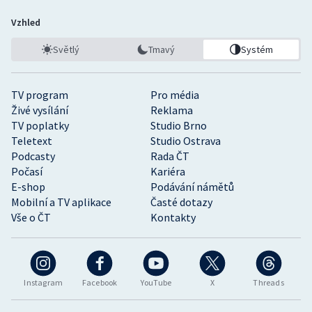
Vzhled
Světlý
Tmavý
Systém
TV program
Pro média
Živé vysílání
Reklama
TV poplatky
Studio Brno
Teletext
Studio Ostrava
Podcasty
Rada ČT
Počasí
Kariéra
E-shop
Podávání námětů
Mobilní a TV aplikace
Časté dotazy
Vše o ČT
Kontakty
Instagram
Facebook
YouTube
X
Threads