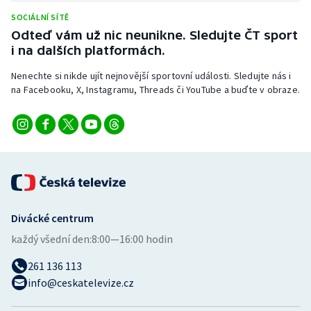
Stolní tenis
SOCIÁLNÍ SÍTĚ
Odteď vám už nic neunikne. Sledujte ČT sport
Triatlon
i na dalších platformách.
Veslování
Nenechte si nikde ujít nejnovější sportovní události. Sledujte nás i
na Facebooku, X, Instagramu, Threads či YouTube a buďte v obraze.
Vodní slalom
Volejbal
Ostatní
Divácké centrum
každý všední den:
8:00—16:00 hodin
261 136 113
info@ceskatelevize.cz