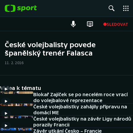
POPULÁRNÍ
SLEDOVAT
Fotbal
České volejbalisty povede
španělský trenér Falasca
Hokej
11. 2. 2016
Tenis
Atletika
Videa k tématu
Cyklistika
Blokař Zajíček se po necelém roce vrací
do volejbalové reprezentace
České volejbalistky zahájily přípravu na
DALŠÍ SPORTY
domácí ME
České volejbalistky na závěr Ligy národů
Americký fotbal
NEPŘEHLÉDNĚTE
porazily Francii
Závěr utkání Česko – Francie