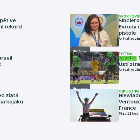
SPORTOVNÍ
zpět ve
Šindlero
ní rekord
Evropy d
pistole
Aktualizován
Video
FOTBAL
ravil
SESTŘIH
t
Ústí ztr
Aktualizován
Video
CYKLISTIKA
ed zlatá.
Niewiad
 na kajaku
Ventoux 
France
Před 11 hod