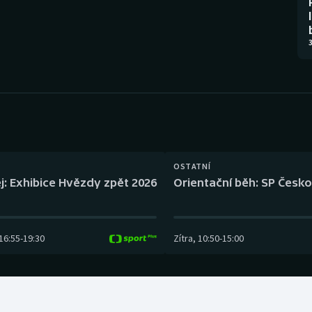
Moderní pětiboj
Triatlon
Motorsport
Veslování
3
Olympijské hry
Vodní slalom
Parasport
Volejbal
Plavání
Ostatní
OSTATNÍ
Plážový volejbal
j: Exhibice Hvězdy zpět 2026
Orientační běh: SP Česko
16:55
-
19:30
Zítra
,
10:50
-
15:00