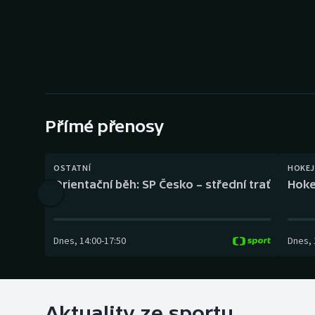
Curling
Dostihy
Florbal
Futsal
Přímé přenosy
Golf
OSTATNÍ
HOKEJ
Gymnastika
Orientační běh: SP Česko – střední trať
Hoke
Dnes
,
14:00
-
17:50
Dnes
,
Aktuality ze sportu