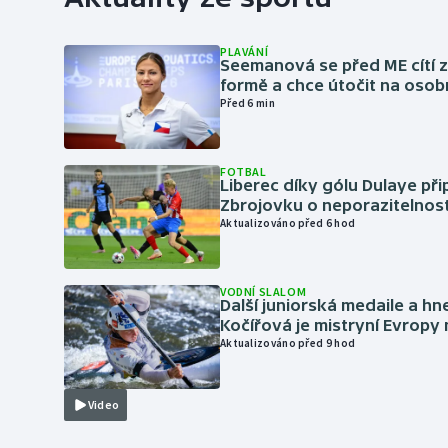
PLAVÁNÍ
Seemanová se před ME cítí 
formě a chce útočit na osob
Před 6 min
FOTBAL
Liberec díky gólu Dulaye přip
Zbrojovku o neporazitelnos
Aktualizováno před 6 hod
VODNÍ SLALOM
Další juniorská medaile a hn
Kočířová je mistryní Evropy
Aktualizováno před 9 hod
Video