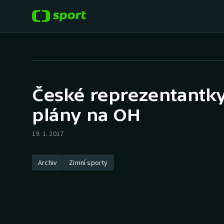
POPULÁRNÍ
DALŠÍ SPORTY
Fotbal
Americký fotbal
České reprezentantky 
Hokej
Baseball a softbal
plány na OH
Tenis
Basketbal
19. 1. 2017
Atletika
Biatlon
Archiv
Zimní sporty
Cyklistika
Boby a skeleton
Box