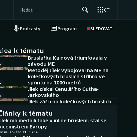
ČT
Podcasty
Program
SLEDOVAT
NEPŘEHLÉDNĚTE
Soutěže
idea k tématu
Bruslařka Kainová triumfovala v
Historické návraty
závodu ME
Metoděj Jílek vybojoval na ME na
Aplikace ČT sport
kolečkových bruslích stříbro ve
sprintu na 1000 metrů
AZ kvíz
Jílek získal Cenu Jiřího Gutha-
Jarkovského
Jílek září i na kolečkových bruslích
Články k tématu
Jílek má medaili také v inline bruslení, stal se
vicemistrem Evropy
ktualizováno 23. 7. 2026