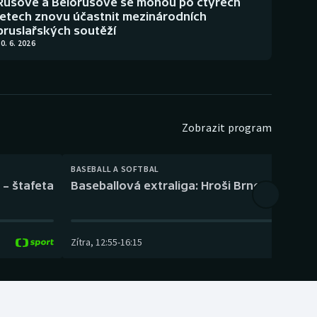
Rusové a Bělorusové se mohou po čtyřech
letech znovu účastnit mezinárodních
bruslařských soutěží
0. 6. 2026
Zobrazit program
BASEBALL A SOFTBAL
 – štafeta
Baseballová extraliga: Hroši Brno – Eagles
Zítra
,
12:55
-
16:15