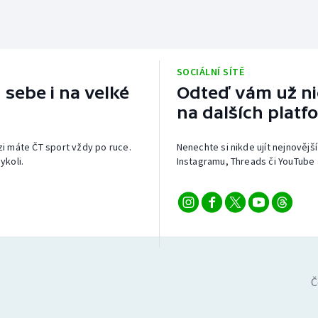
SOCIÁLNÍ SÍTĚ
 sebe i na velké
Odteď vám už nic
na dalších platf
izi máte ČT sport vždy po ruce.
Nenechte si nikde ujít nejnovější
ykoli.
Instagramu, Threads či YouTube 
Č