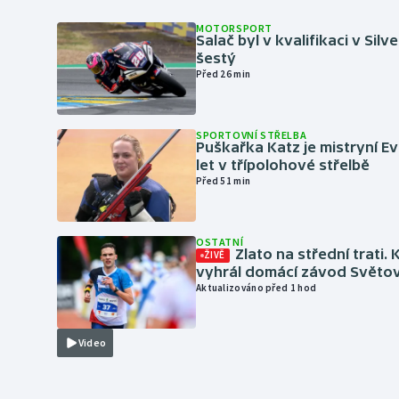
MOTORSPORT
Salač byl v kvalifikaci v Silv
šestý
Před 26 min
SPORTOVNÍ STŘELBA
Puškařka Katz je mistryní E
let v třípolohové střelbě
Před 51 min
OSTATNÍ
Zlato na střední trati. 
ŽIVĚ
vyhrál domácí závod Světo
Aktualizováno před 1 hod
Video