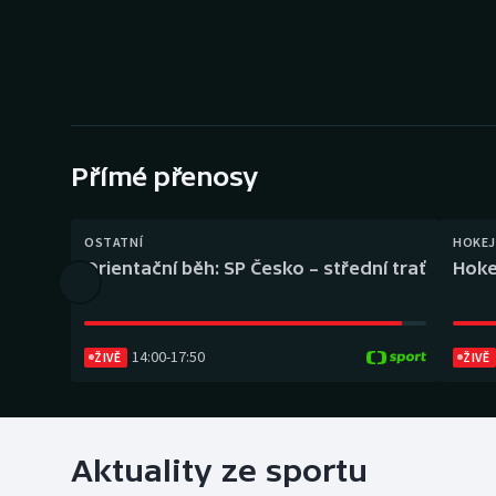
Curling
Dostihy
Florbal
Futsal
Přímé přenosy
Golf
OSTATNÍ
HOKEJ
Orientační běh: SP Česko – střední trať
Hoke
Gymnastika
14:00
-
17:50
ŽIVĚ
ŽIVĚ
Aktuality ze sportu