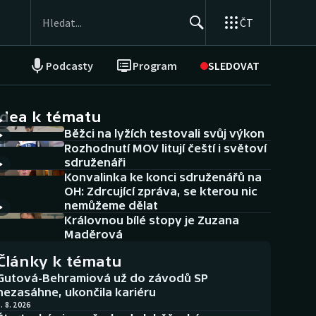
ČT
Podcasty
Program
SLEDOVAT
NEPŘEHLÉDNĚTE
Soutěže
idea k tématu
Běžci na lyžích testovali svůj výkon
Historické návraty
Rozhodnutí MOV litují čeští i světoví
sdruženáři
Aplikace ČT sport
Konvalinka ke konci sdruženářů na
OH: Zdrcující zpráva, se kterou nic
AZ kvíz
nemůžeme dělat
Královnou bílé stopy je Zuzana
Maděrová
Články k tématu
Gutová-Behramiová už do závodů SP
nezasáhne, ukončila kariéru
. 8. 2026