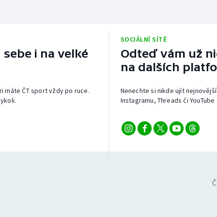
SOCIÁLNÍ SÍTĚ
 sebe i na velké
Odteď vám už nic
na dalších platf
izi máte ČT sport vždy po ruce.
Nenechte si nikde ujít nejnovější
ykoli.
Instagramu, Threads či YouTube 
Č