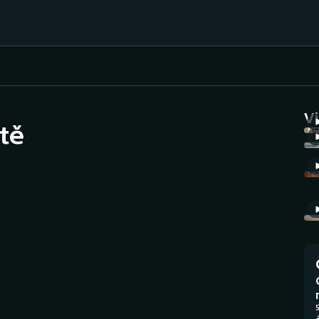
Házená
Ragby
V
tě
Jezdectví
Rychlobruslení
Rychlostní
Judo
kanoistika
Krasobruslení
Short track
Lezení
Sportovní střelba
Lyže a snowboard
Stolní tenis
5