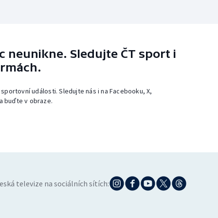
 neunikne. Sledujte ČT sport i
ormách.
 sportovní události. Sledujte nás i na Facebooku, X,
a buďte v obraze.
eská televize na sociálních sítích: