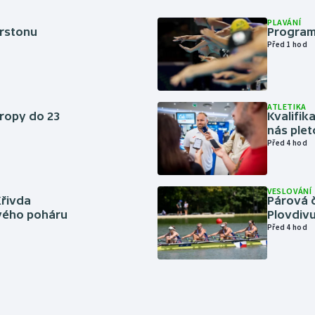
PLAVÁNÍ
erstonu
Program
Před 1 hod
ATLETIKA
vropy do 23
Kvalifika
nás plet
Před 4 hod
VESLOVÁNÍ
Křivda
Párová č
vého poháru
Plovdivu
Před 4 hod