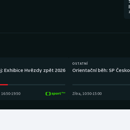
Moderní pětiboj
Triatlon
2
Motorsport
Veslování
Olympijské hry
Vodní slalom
Parasport
Volejbal
Plavání
Ostatní
OSTATNÍ
j: Exhibice Hvězdy zpět 2026
Orientační běh: SP Česko
Plážový volejbal
16:50
-
19:50
Zítra
,
10:50
-
15:00