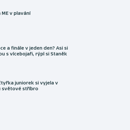
 ME v plavání
ce a finále v jeden den? Asi si
ou s vícebojaři, rýpl si Staněk
tyřka juniorek si vyjela v
 světové stříbro