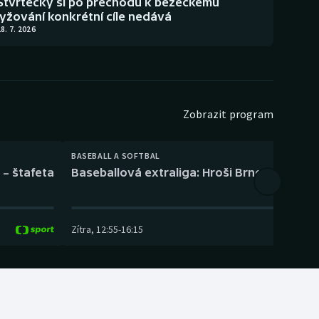
Štvrtecký si po přechodu k běžeckému
lyžování konkrétní cíle nedává
8. 7. 2026
Zobrazit program
BASEBALL A SOFTBAL
 – štafeta
Baseballová extraliga: Hroši Brno – Eagles
Zítra
,
12:55
-
16:15