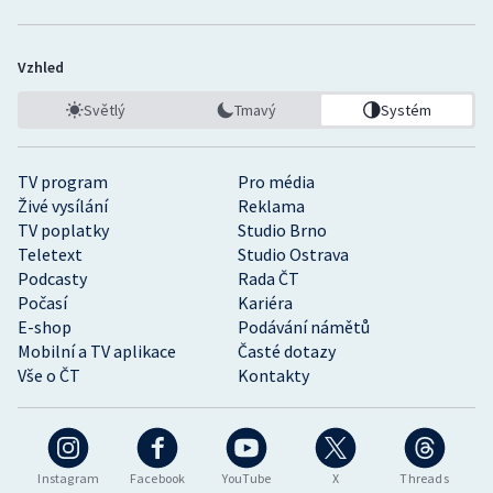
Vzhled
Světlý
Tmavý
Systém
TV program
Pro média
Živé vysílání
Reklama
TV poplatky
Studio Brno
Teletext
Studio Ostrava
Podcasty
Rada ČT
Počasí
Kariéra
E-shop
Podávání námětů
Mobilní a TV aplikace
Časté dotazy
Vše o ČT
Kontakty
Instagram
Facebook
YouTube
X
Threads