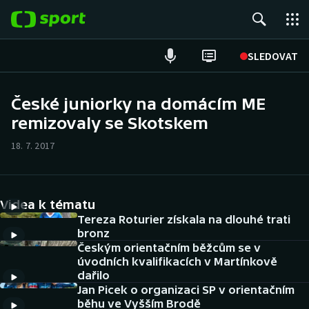
POPULÁRNÍ
SLEDOVAT
Fotbal
České juniorky na domácím ME
remizovaly se Skotskem
Hokej
18. 7. 2017
Tenis
Atletika
Videa k tématu
Cyklistika
Tereza Roturier získala na dlouhé trati
bronz
Českým orientačním běžcům se v
DALŠÍ SPORTY
úvodních kvalifikacích v Martínkově
dařilo
Americký fotbal
NEPŘEHLÉDNĚTE
Jan Picek o organizaci SP v orientačním
běhu ve Vyšším Brodě