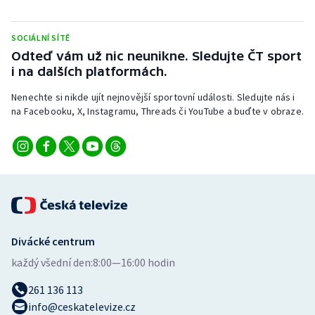
Stolní tenis
SOCIÁLNÍ SÍTĚ
Triatlon
Odteď vám už nic neunikne. Sledujte ČT sport
i na dalších platformách.
Veslování
Nenechte si nikde ujít nejnovější sportovní události. Sledujte nás i
Vodní slalom
na Facebooku, X, Instagramu, Threads či YouTube a buďte v obraze.
Volejbal
Ostatní
Divácké centrum
každý všední den:
8:00—16:00 hodin
261 136 113
info@ceskatelevize.cz