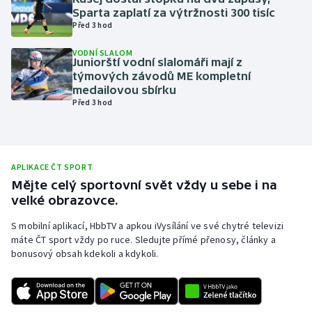
Sparta zaplatí za výtržnosti 300 tisíc
Olympijské hry
Před 3 hod
Parasport
VODNÍ SLALOM
Juniorští vodní slalomáři mají z
týmových závodů ME kompletní
Plavání
medailovou sbírku
Před 3 hod
Plážový volejbal
Ragby
APLIKACE ČT SPORT
Mějte celý sportovní svět vždy u sebe i na
Rychlobruslení
velké obrazovce.
Rychlostní kanoistika
S mobilní aplikací, HbbTV a apkou iVysílání ve své chytré televizi
máte ČT sport vždy po ruce. Sledujte přímé přenosy, články a
bonusový obsah kdekoli a kdykoli.
Short track
Sportovní střelba