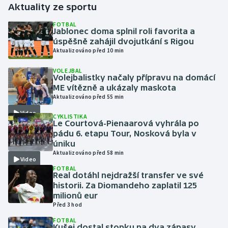
Aktuality ze sportu
Gymnastika
FOTBAL
Jablonec doma splnil roli favorita a
úspěšně zahájil dvojutkání s Rigou
Házená
Aktualizováno před 10 min
VOLEJBAL
Jezdectví
Volejbalistky načaly přípravu na domácí
ME vítězně a ukázaly maskota
Judo
Aktualizováno před 55 min
Video
CYKLISTIKA
Krasobruslení
Le Courtová-Pienaarová vyhrála po
pádu 6. etapu Tour, Nosková byla v
úniku
Lezení
Aktualizováno před 58 min
Video
FOTBAL
Lyže a snowboard
Real dotáhl nejdražší transfer ve své
historii. Za Diomandeho zaplatil 125
Moderní pětiboj
milionů eur
Před 3 hod
Motorsport
FOTBAL
Kušej dostal stopku na dva zápasy,