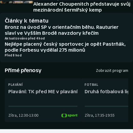
Baseball a softbal
Soutěže
Alexander Choupenitch představuje svůj
mezinárodní šermířský kemp
Basketbal
Historické návraty
Články k tématu
Bronz na úvod SP v orientačním běhu. Rauturier
Biatlon
Aplikace ČT sport
slaví ve Vyšším Brodě navzdory křečím
Aktualizováno před 4 hod
Nejlépe placený český sportovec je opět Pastrňák,
Boby a skeleton
AZ kvíz
podle Forbesu vydělal 275 milionů
Před 8 hod
Box
Přímé přenosy
Zobrazit program
Curling
PLAVÁNÍ
FOTBAL
Dostihy
Plavání: TK před ME v plavání
Druhá fotbalová liga
Florbal
Zítra
,
12:30
-
13:00
Zítra
,
17:35
-
19:55
Futsal
Golf