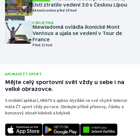
Ústí ztratilo vedení 3:0 s Českou Lípou
Olympijské hry
Aktualizováno před 10 hod
Video
CYKLISTIKA
Parasport
Niewiadomá ovládla ikonické Mont
Ventoux a ujala se vedení v Tour de
Plavání
France
Před 12 hod
Plážový volejbal
Ragby
APLIKACE ČT SPORT
Mějte celý sportovní svět vždy u sebe i na
Rychlobruslení
velké obrazovce.
Rychlostní kanoistika
S mobilní aplikací, HbbTV a apkou iVysílání ve své chytré televizi
máte ČT sport vždy po ruce. Sledujte přímé přenosy, články a
bonusový obsah kdekoli a kdykoli.
Short track
Sportovní střelba