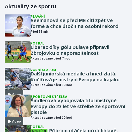
Aktuality ze sportu
Gymnastika
PLAVÁNÍ
Seemanová se před ME cítí zpět ve
formě a chce útočit na osobní rekord
Házená
Před 53 min
Jezdectví
FOTBAL
Liberec díky gólu Dulaye připravil
Zbrojovku o neporazitelnost
Judo
Aktualizováno před 7 hod
Krasobruslení
VODNÍ SLALOM
Další juniorská medaile a hned zlatá.
Kočířová je mistryní Evropy na kajaku
Lezení
Aktualizováno před 10 hod
Video
SPORTOVNÍ STŘELBA
Lyže a snowboard
Šindlerová vybojovala titul mistryně
Evropy do 23 let ve střelbě ze sportovní
Moderní pětiboj
pistole
Aktualizováno před 10 hod
Video
Motorsport
FOTBAL
Příbram otáčela proti Jihlavě,
SESTŘIH