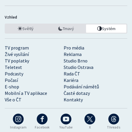
Vzhled
Světlý
Tmavý
Systém
TV program
Pro média
Živé vysílání
Reklama
TV poplatky
Studio Brno
Teletext
Studio Ostrava
Podcasty
Rada ČT
Počasí
Kariéra
E-shop
Podávání námětů
Mobilní a TV aplikace
Časté dotazy
Vše o ČT
Kontakty
Instagram
Facebook
YouTube
X
Threads