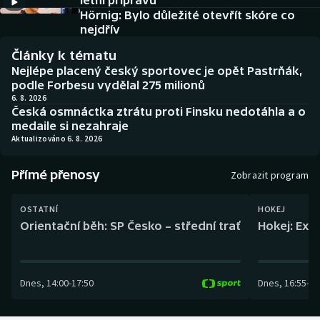
letní přípravu
Baseball a softbal
Soutěže
Hörnig: Bylo důležité otevřít skóre co
nejdřív
Basketbal
Historické návraty
Články k tématu
Nejlépe placený český sportovec je opět Pastrňák,
Biatlon
Aplikace ČT sport
podle Forbesu vydělal 275 milionů
6. 8. 2026
Česká osmnáctka ztrátu proti Finsku nedotáhla a o
Boby a skeleton
AZ kvíz
medaile si nezahraje
Aktualizováno 6. 8. 2026
Box
Přímé přenosy
Zobrazit program
Curling
OSTATNÍ
HOKEJ
Dostihy
Orientační běh: SP Česko – střední trať
Hokej: Exh
Florbal
Dnes
,
14:00
-
17:50
Dnes
,
16:55
-
19
Futsal
Golf