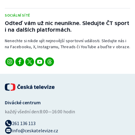
Stolní tenis
SOCIÁLNÍ SÍTĚ
Triatlon
Odteď vám už nic neunikne. Sledujte ČT sport
i na dalších platformách.
Veslování
Nenechte si nikde ujít nejnovější sportovní události. Sledujte nás i
na Facebooku, X, Instagramu, Threads či YouTube a buďte v obraze.
Vodní slalom
Volejbal
Ostatní
Divácké centrum
každý všední den:
8:00—16:00 hodin
261 136 113
info@ceskatelevize.cz