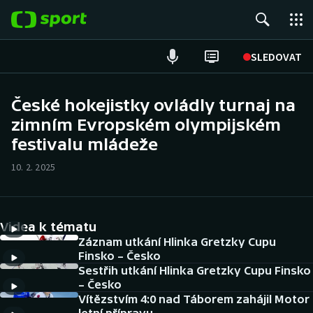
POPULÁRNÍ
SLEDOVAT
Fotbal
České hokejistky ovládly turnaj na
zimním Evropském olympijském
Hokej
festivalu mládeže
Tenis
10. 2. 2025
Atletika
Cyklistika
Videa k tématu
Záznam utkání Hlinka Gretzky Cupu
DALŠÍ SPORTY
Finsko – Česko
Sestřih utkání Hlinka Gretzky Cupu Finsko
– Česko
Americký fotbal
NEPŘEHLÉDNĚTE
Vítězstvím 4:0 nad Táborem zahájil Motor