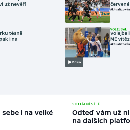
vi už nevěří
červené
Aktualizován
VOLEJBAL
rku těsně
Volejbal
pak i na
ME vítě
Aktualizován
Video
SOCIÁLNÍ SÍTĚ
 sebe i na velké
Odteď vám už nic
na dalších platf