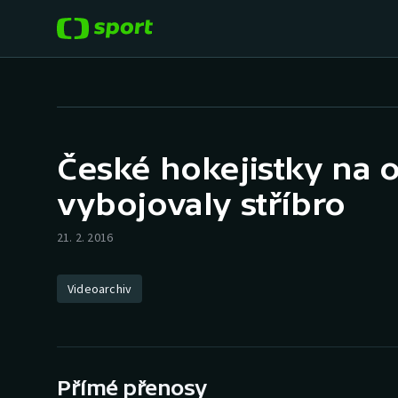
POPULÁRNÍ
DALŠÍ SPORTY
Fotbal
Americký fotbal
České hokejistky na
Hokej
Baseball a softbal
vybojovaly stříbro
Tenis
Basketbal
21. 2. 2016
Atletika
Biatlon
Videoarchiv
Cyklistika
Boby a skeleton
Box
Přímé přenosy