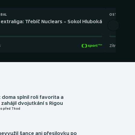
TBAL
OSTATNÍ
extraliga: Třebíč Nuclears – Sokol Hluboká
Orientační
5
Zítra
,
14:00
-
17
 doma splnil roli favorita a
zahájil dvojutkání s Rigou
o před 7 hod
evyužil šance ani přesilovku po