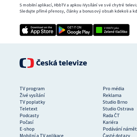
S mobilní aplikací, HbbTV a apkou iVysílání ve své chytré telev
Sledujte přímé přenosy, články a bonusový obsah kdekoli a kd
TV program
Pro média
Živé vysílání
Reklama
TV poplatky
Studio Brno
Teletext
Studio Ostrava
Podcasty
Rada ČT
Počasí
Kariéra
E-shop
Podávání námět
Mobilní a TV aplikace
Časté dotazy