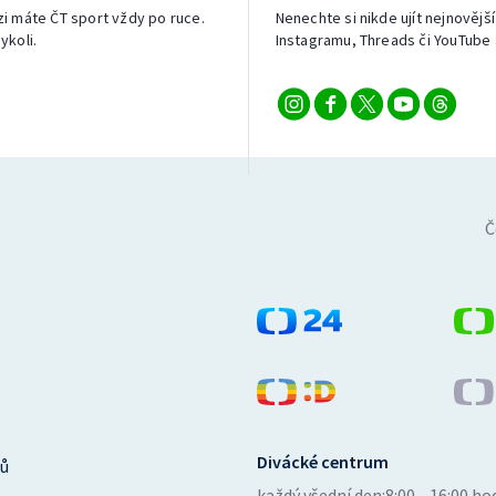
izi máte ČT sport vždy po ruce.
Nenechte si nikde ujít nejnovější
ykoli.
Instagramu, Threads či YouTube 
Č
Divácké centrum
ů
každý všední den:
8:00—16:00 ho