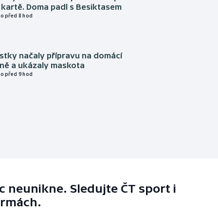
 kartě. Doma padl s Besiktasem
o před 8 hod
istky načaly přípravu na domácí
zně a ukázaly maskota
o před 9 hod
 neunikne. Sledujte ČT sport i
ormách.