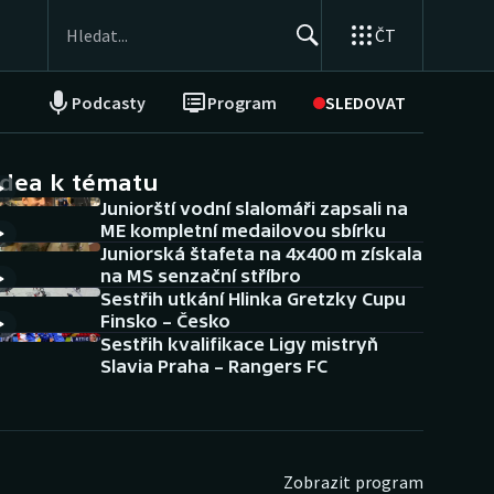
ČT
Podcasty
Program
SLEDOVAT
NEPŘEHLÉDNĚTE
Soutěže
idea k tématu
Juniorští vodní slalomáři zapsali na
Historické návraty
ME kompletní medailovou sbírku
Juniorská štafeta na 4x400 m získala
Aplikace ČT sport
na MS senzační stříbro
Sestřih utkání Hlinka Gretzky Cupu
AZ kvíz
Finsko – Česko
Sestřih kvalifikace Ligy mistryň
Slavia Praha – Rangers FC
Zobrazit program