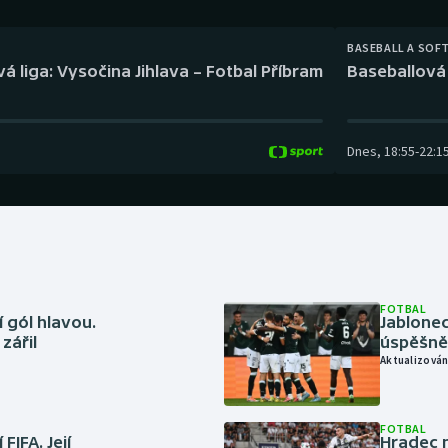
Moderní pětiboj
Triatlon
BASEBALL A SOF
Motorsport
Veslování
á liga: Vysočina Jihlava – Fotbal Příbram
Baseballová 
Olympijské hry
Vodní slalom
Parasport
Volejbal
Dnes
,
18:55
-
22:1
Plavání
Ostatní
Plážový volejbal
FOTBAL
 gól hlavou.
Jablonec
zářil
úspěšně 
Aktualizován
FOTBAL
FIFA. Její
Hradec n