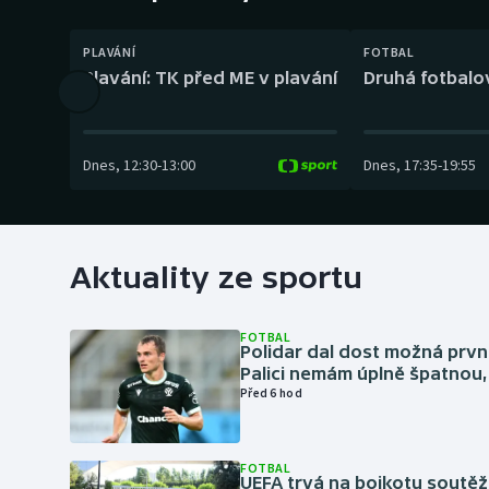
Curling
PLAVÁNÍ
FOTBAL
Dostihy
Plavání: TK před ME v plavání
Druhá fotbalov
Florbal
Futsal
Dnes
,
12:30
-
13:00
Dnes
,
17:35
-
19:55
Golf
Gymnastika
Aktuality ze sportu
FOTBAL
Polidar dal dost možná první
Palici nemám úplně špatnou, 
Před 6 hod
FOTBAL
UEFA trvá na bojkotu soutěží 