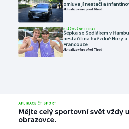
omluva jí nestačí a Infantino
Aktualizováno před 6 hod
PLÁŽOVÝ VOLEJBAL
Šépka se Sedlákem v Hambu
nestačili na hvězdné Nory a 
Francouze
Aktualizováno před 7 hod
APLIKACE ČT SPORT
Mějte celý sportovní svět vždy u
obrazovce.