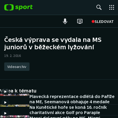
POPULÁRNÍ
SLEDOVAT
Fotbal
Česká výprava se vydala na MS
juniorů v běžeckém lyžování
Hokej
19. 2. 2016
Tenis
Videoarchiv
Atletika
Cyklistika
Videa k tématu
DALŠÍ SPORTY
Plavecká reprezentace odlétá do Paříže
na ME, Seemanová obhajuje 4 medaile
Na Kunětické hoře se koná 16. ročník
Americký fotbal
NEPŘEHLÉDNĚTE
charitativní akce Golf pro Paraple