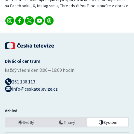
Stolní tenis
na Facebooku, X, Instagramu, Threads či YouTube a buďte v obraze.
Triatlon
Veslování
Vodní slalom
Divácké centrum
Volejbal
každý všední den:
8:00—16:00 hodin
Ostatní
261 136 113
info@ceskatelevize.cz
Vzhled
Světlý
Tmavý
Systém