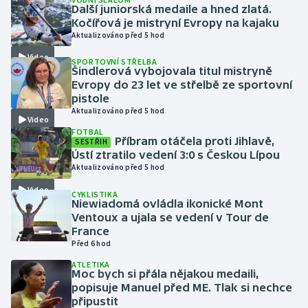
Další juniorská medaile a hned zlatá.
Kočířová je mistryní Evropy na kajaku
Gymnastika
Aktualizováno před 5 hod
Video
SPORTOVNÍ STŘELBA
Házená
Šindlerová vybojovala titul mistryně
Evropy do 23 let ve střelbě ze sportovní
Jezdectví
pistole
Aktualizováno před 5 hod
Video
Judo
FOTBAL
Příbram otáčela proti Jihlavě,
SESTŘIH
Ústí ztratilo vedení 3:0 s Českou Lípou
Krasobruslení
Aktualizováno před 5 hod
Video
CYKLISTIKA
Lezení
Niewiadomá ovládla ikonické Mont
Ventoux a ujala se vedení v Tour de
Lyže a snowboard
France
Před 6 hod
Moderní pětiboj
ATLETIKA
Moc bych si přála nějakou medaili,
popisuje Manuel před ME. Tlak si nechce
Motorsport
připustit