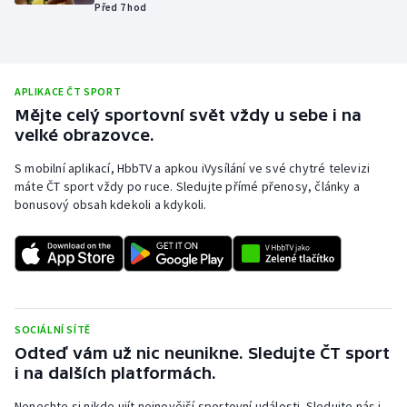
Před 7 hod
Olympijské hry
Parasport
APLIKACE ČT SPORT
Plavání
Mějte celý sportovní svět vždy u sebe i na
velké obrazovce.
Plážový volejbal
S mobilní aplikací, HbbTV a apkou iVysílání ve své chytré televizi
máte ČT sport vždy po ruce. Sledujte přímé přenosy, články a
Ragby
bonusový obsah kdekoli a kdykoli.
Rychlobruslení
Rychlostní kanoistika
SOCIÁLNÍ SÍTĚ
Short track
Odteď vám už nic neunikne. Sledujte ČT sport
i na dalších platformách.
Sportovní střelba
Nenechte si nikde ujít nejnovější sportovní události. Sledujte nás i