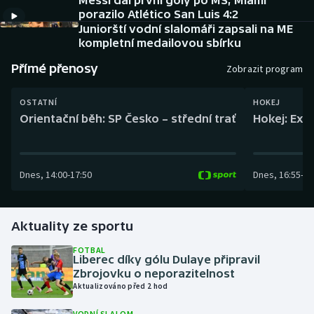
Messi dal první góly po MS, Miami
Baseball a softbal
Soutěže
porazilo Atlético San Luis 4:2
Juniorští vodní slalomáři zapsali na ME
Basketbal
Historické návraty
kompletní medailovou sbírku
Přímé přenosy
Zobrazit program
Biatlon
Aplikace ČT sport
OSTATNÍ
HOKEJ
Boby a skeleton
AZ kvíz
Orientační běh: SP Česko – střední trať
Hokej: Exh
Box
Dnes
,
14:00
-
17:50
Dnes
,
16:55
-
19
Curling
Dostihy
Aktuality ze sportu
Florbal
FOTBAL
Liberec díky gólu Dulaye připravil
Zbrojovku o neporazitelnost
Futsal
Aktualizováno před 2 hod
Golf
VODNÍ SLALOM