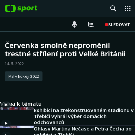
POPULÁRNÍ
SLEDOVAT
Fotbal
Červenka smolně neproměnil
trestné střílení proti Velké Británii
Hokej
14. 5. 2022
Tenis
MS v hokeji 2022
Atletika
Cyklistika
Videa k tématu
DALŠÍ SPORTY
Exhibici na zrekonstruovaném stadionu v
Třebíči vyhrál výběr domácích
odchovanců
Americký fotbal
NEPŘEHLÉDNĚTE
Ohlasy Martina Nečase a Petra Čecha po
exhibici v Třebíči