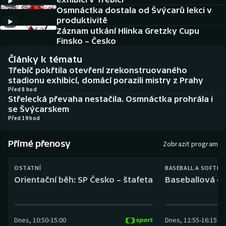
Baseball a softbal
Soutěže
Osmnáctka dostala od Švýcarů lekci v
produktivitě
Basketbal
Historické návraty
Záznam utkání Hlinka Gretzky Cupu
Finsko – Česko
Biatlon
Aplikace ČT sport
Články k tématu
Třebíč pokřtila otevření zrekonstruovaného
Boby a skeleton
AZ kvíz
stadionu exhibicí, domácí porazili mistry z Prahy
Před 8 hod
Střelecká převaha nestačila. Osmnáctka prohrála i
Box
se Švýcarskem
Před 19 hod
Curling
Přímé přenosy
Zobrazit program
Dostihy
OSTATNÍ
BASEBALL A SOFTBA
Florbal
Orientační běh: SP Česko – štafeta
Baseballová ex
Futsal
Dnes
,
10:50
-
15:00
Dnes
,
12:55
-
16:15
Golf