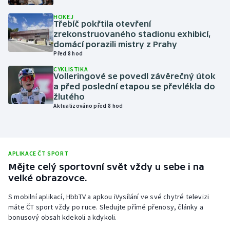
Olympijské hry
HOKEJ
Třebíč pokřtila otevření
zrekonstruovaného stadionu exhibicí,
Parasport
domácí porazili mistry z Prahy
Před 8 hod
Plavání
CYKLISTIKA
Volleringové se povedl závěrečný útok
a před poslední etapou se převlékla do
Plážový volejbal
žlutého
Aktualizováno před 8 hod
Ragby
Rychlobruslení
APLIKACE ČT SPORT
Rychlostní kanoistika
Mějte celý sportovní svět vždy u sebe i na
velké obrazovce.
Short track
S mobilní aplikací, HbbTV a apkou iVysílání ve své chytré televizi
máte ČT sport vždy po ruce. Sledujte přímé přenosy, články a
Sportovní střelba
bonusový obsah kdekoli a kdykoli.