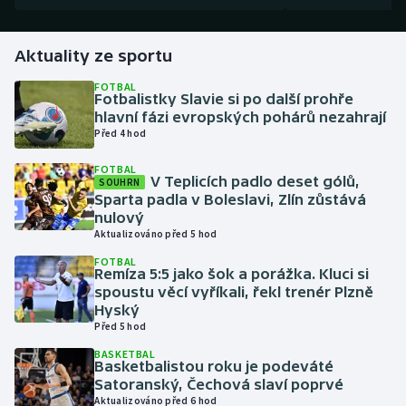
Gymnastika
Aktuality ze sportu
Házená
FOTBAL
Fotbalistky Slavie si po další prohře
hlavní fázi evropských pohárů nezahrají
Jezdectví
Před 4 hod
FOTBAL
Judo
V Teplicích padlo deset gólů,
SOUHRN
Sparta padla v Boleslavi, Zlín zůstává
Krasobruslení
nulový
Aktualizováno před 5 hod
Lezení
FOTBAL
Remíza 5:5 jako šok a porážka. Kluci si
spoustu věcí vyříkali, řekl trenér Plzně
Lyže a snowboard
Hyský
Před 5 hod
Moderní pětiboj
BASKETBAL
Basketbalistou roku je podeváté
Satoranský, Čechová slaví poprvé
Motorsport
Aktualizováno před 6 hod