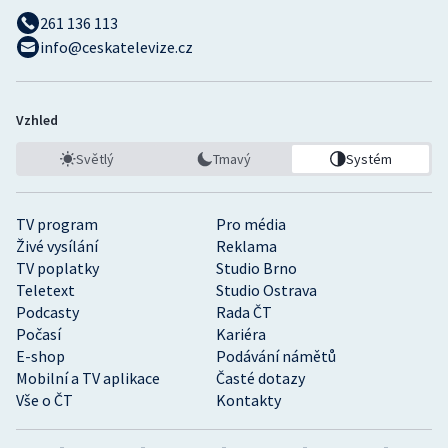
261 136 113
info@ceskatelevize.cz
Vzhled
Světlý
Tmavý
Systém
TV program
Pro média
Živé vysílání
Reklama
TV poplatky
Studio Brno
Teletext
Studio Ostrava
Podcasty
Rada ČT
Počasí
Kariéra
E-shop
Podávání námětů
Mobilní a TV aplikace
Časté dotazy
Vše o ČT
Kontakty