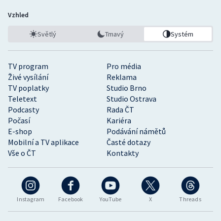
Vzhled
Světlý
Tmavý
Systém
TV program
Pro média
Živé vysílání
Reklama
TV poplatky
Studio Brno
Teletext
Studio Ostrava
Podcasty
Rada ČT
Počasí
Kariéra
E-shop
Podávání námětů
Mobilní a TV aplikace
Časté dotazy
Vše o ČT
Kontakty
Instagram
Facebook
YouTube
X
Threads