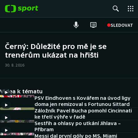
POPULÁRNÍ
SLEDOVAT
Fotbal
Černý: Důležité pro mě je se
trenérům ukázat na hřišti
Hokej
30. 8. 2016
Tenis
Atletika
Videa k tématu
Cyklistika
PSV Eindhoven s Kovářem na úvod ligy
doma jen remizoval s Fortunou Sittard
Záložník Pavel Bucha pomohl Cincinnati
DALŠÍ SPORTY
ke třetí výhře v řadě
Sestřih a ohlasy po utkání Jihlava –
Americký fotbal
NEPŘEHLÉDNĚTE
Příbram
Messi dal první góly po MS, Miami