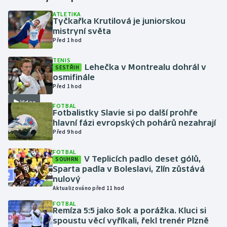
ATLETIKA
Tyčkařka Krutilová je juniorskou
Gymnastika
mistryní světa
Před 1 hod
Házená
TENIS
Lehečka v Montrealu dohrál v
SESTŘIH
Jezdectví
osmifinále
Před 1 hod
Judo
Video
FOTBAL
Fotbalistky Slavie si po další prohře
Krasobruslení
hlavní fázi evropských pohárů nezahrají
Před 9 hod
Lezení
FOTBAL
V Teplicích padlo deset gólů,
SOUHRN
Lyže a snowboard
Sparta padla v Boleslavi, Zlín zůstává
nulový
Aktualizováno před 11 hod
Moderní pětiboj
FOTBAL
Remíza 5:5 jako šok a porážka. Kluci si
Motorsport
spoustu věcí vyříkali, řekl trenér Plzně