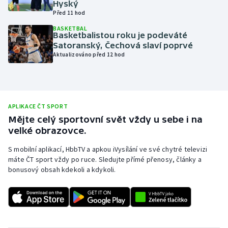
Hyský
Před 11 hod
Olympijské hry
BASKETBAL
Basketbalistou roku je podeváté
Parasport
Satoranský, Čechová slaví poprvé
Aktualizováno před 12 hod
Plavání
Plážový volejbal
APLIKACE ČT SPORT
Ragby
Mějte celý sportovní svět vždy u sebe i na
velké obrazovce.
Rychlobruslení
S mobilní aplikací, HbbTV a apkou iVysílání ve své chytré televizi
máte ČT sport vždy po ruce. Sledujte přímé přenosy, články a
Rychlostní kanoistika
bonusový obsah kdekoli a kdykoli.
Short track
Sportovní střelba