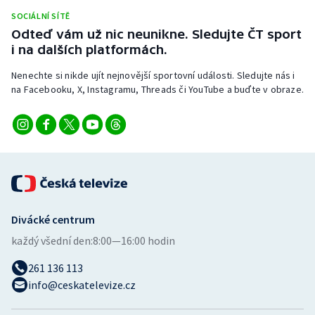
Stolní tenis
SOCIÁLNÍ SÍTĚ
Odteď vám už nic neunikne. Sledujte ČT sport
Triatlon
i na dalších platformách.
Nenechte si nikde ujít nejnovější sportovní události. Sledujte nás i
Veslování
na Facebooku, X, Instagramu, Threads či YouTube a buďte v obraze.
Vodní slalom
Volejbal
Ostatní
Divácké centrum
každý všední den:
8:00—16:00 hodin
261 136 113
info@ceskatelevize.cz