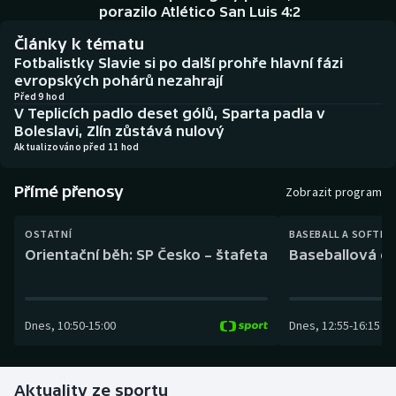
Baseball a softbal
Soutěže
porazilo Atlético San Luis 4:2
Články k tématu
Basketbal
Historické návraty
Fotbalistky Slavie si po další prohře hlavní fázi
evropských pohárů nezahrají
Biatlon
Aplikace ČT sport
Před 9 hod
V Teplicích padlo deset gólů, Sparta padla v
Boleslavi, Zlín zůstává nulový
Boby a skeleton
AZ kvíz
Aktualizováno před 11 hod
Box
Přímé přenosy
Zobrazit program
Curling
OSTATNÍ
BASEBALL A SOFTBA
Orientační běh: SP Česko – štafeta
Baseballová ex
Dostihy
Florbal
Dnes
,
10:50
-
15:00
Dnes
,
12:55
-
16:15
Futsal
Aktuality ze sportu
Golf