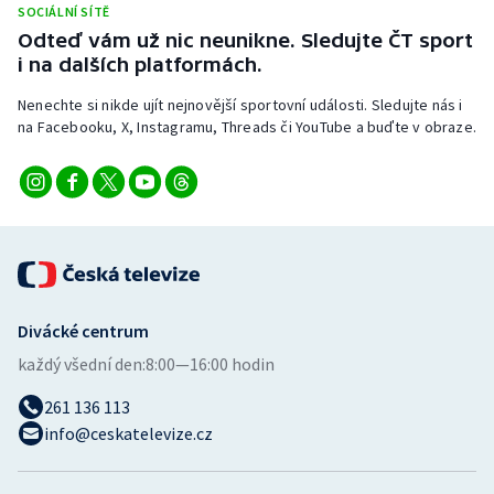
SOCIÁLNÍ SÍTĚ
Stolní tenis
Odteď vám už nic neunikne. Sledujte ČT sport
i na dalších platformách.
Triatlon
Nenechte si nikde ujít nejnovější sportovní události. Sledujte nás i
Veslování
na Facebooku, X, Instagramu, Threads či YouTube a buďte v obraze.
Vodní slalom
Volejbal
Ostatní
Divácké centrum
každý všední den:
8:00—16:00 hodin
261 136 113
info@ceskatelevize.cz