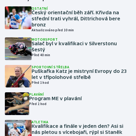
OSTATNÍ
Český orientační běh září. Křivda na
Gymnastika
střední trati vyhrál, Dittrichová bere
bronz
Házená
Aktualizováno před 10 min
MOTORSPORT
Jezdectví
Salač byl v kvalifikaci v Silverstonu
šestý
Před 40 min
Judo
SPORTOVNÍ STŘELBA
Puškařka Katz je mistryní Evropy do 23
Krasobruslení
let v třípolohové střelbě
Před 1 hod
Lezení
PLAVÁNÍ
Program ME v plavání
Lyže a snowboard
Před 2 hod
Moderní pětiboj
ATLETIKA
Kvalifikace a finále v jeden den? Asi si
Motorsport
nás pletou s vícebojaři, rýpl si Staněk