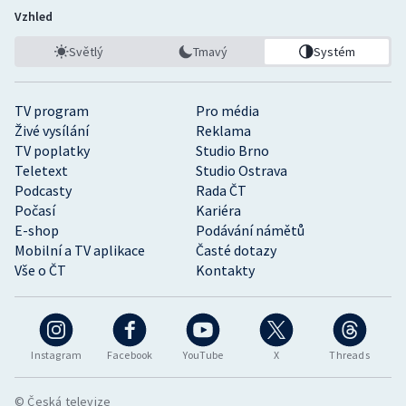
Vzhled
Světlý
Tmavý
Systém
TV program
Pro média
Živé vysílání
Reklama
TV poplatky
Studio Brno
Teletext
Studio Ostrava
Podcasty
Rada ČT
Počasí
Kariéra
E-shop
Podávání námětů
Mobilní a TV aplikace
Časté dotazy
Vše o ČT
Kontakty
Instagram
Facebook
YouTube
X
Threads
© Česká televize