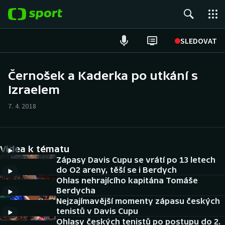
POPULÁRNÍ
SLEDOVAT
Fotbal
Černošek a Kaderka po utkání s
Izraelem
Hokej
7. 4. 2018
Tenis
Atletika
Videa k tématu
Cyklistika
Zápasy Davis Cupu se vrátí po 13 letech
do O2 areny, těší se i Berdych
Ohlas nehrajícího kapitána Tomáše
DALŠÍ SPORTY
Berdycha
Nejzajímavější momenty zápasu českých
Americký fotbal
NEPŘEHLÉDNĚTE
tenistů v Davis Cupu
Ohlasy českých tenistů po postupu do 2.