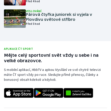
Před 4 hod
Olympijské hry
VESLOVÁNÍ
Párová čtyřka juniorek si vyjela v
Parasport
Plovdivu světové stříbro
Před 5 hod
Plavání
Plážový volejbal
APLIKACE ČT SPORT
Ragby
Mějte celý sportovní svět vždy u sebe i na
velké obrazovce.
Rychlobruslení
S mobilní aplikací, HbbTV a apkou iVysílání ve své chytré televizi
máte ČT sport vždy po ruce. Sledujte přímé přenosy, články a
Rychlostní kanoistika
bonusový obsah kdekoli a kdykoli.
Short track
Sportovní střelba