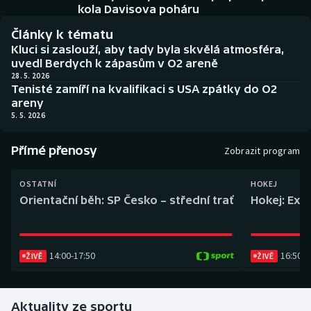
Baseball a softbal
Soutěže
kola Davisova poháru
Články k tématu
Basketbal
Historické návraty
Kluci si zaslouží, aby tady byla skvělá atmosféra,
uvedl Berdych k zápasům v O2 areně
Biatlon
Aplikace ČT sport
28. 5. 2026
Tenisté zamíří na kvalifikaci s USA zpátky do O2
areny
Boby a skeleton
AZ kvíz
5. 5. 2026
Box
Přímé přenosy
Zobrazit program
Curling
OSTATNÍ
HOKEJ
Orientační běh: SP Česko – střední trať
Hokej: Exh
Dostihy
Florbal
14:00
-
17:50
16:50
-
1
ŽIVĚ
ŽIVĚ
Futsal
Aktuality ze sportu
Golf