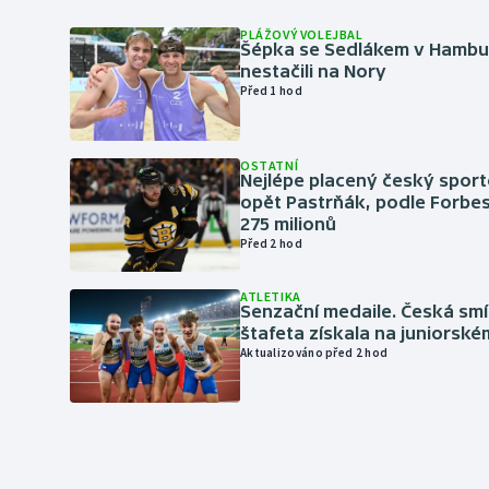
PLÁŽOVÝ VOLEJBAL
Šépka se Sedlákem v Hambu
nestačili na Nory
Před 1 hod
OSTATNÍ
Nejlépe placený český sport
opět Pastrňák, podle Forbes
275 milionů
Před 2 hod
ATLETIKA
Senzační medaile. Česká sm
štafeta získala na juniorské
Aktualizováno před 2 hod