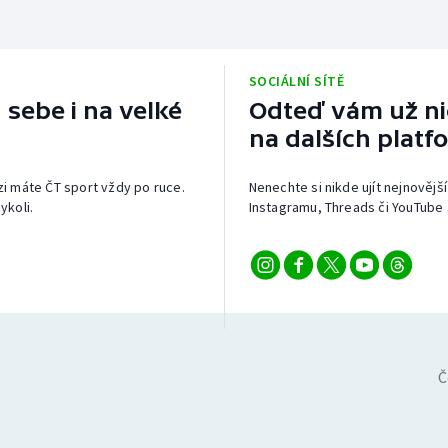
SOCIÁLNÍ SÍTĚ
 sebe i na velké
Odteď vám už nic
na dalších platf
izi máte ČT sport vždy po ruce.
Nenechte si nikde ujít nejnovější
ykoli.
Instagramu, Threads či YouTube 
Č