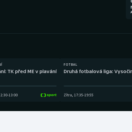
Moderní pětiboj
Triatlon
Motorsport
Veslování
Olympijské hry
Vodní slalom
Parasport
Volejbal
Plavání
Ostatní
NÍ
FOTBAL
ní: TK před ME v plavání
Druhá fotbalová liga: Vysočin
Plážový volejbal
12:30
-
13:00
Zítra
,
17:35
-
19:55