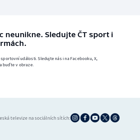
 neunikne. Sledujte ČT sport i
ormách.
 sportovní události. Sledujte nás i na Facebooku, X,
a buďte v obraze.
eská televize na sociálních sítích: