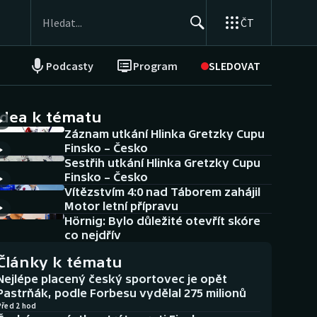
ČT
Podcasty
Program
SLEDOVAT
NEPŘEHLÉDNĚTE
Soutěže
idea k tématu
Záznam utkání Hlinka Gretzky Cupu
Historické návraty
Finsko – Česko
Sestřih utkání Hlinka Gretzky Cupu
Aplikace ČT sport
Finsko – Česko
Vítězstvím 4:0 nad Táborem zahájil
AZ kvíz
Motor letní přípravu
Hörnig: Bylo důležité otevřít skóre
co nejdřív
Články k tématu
Nejlépe placený český sportovec je opět
Pastrňák, podle Forbesu vydělal 275 milionů
Před 2 hod