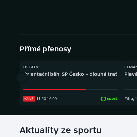
Curling
Dostihy
Florbal
Futsal
Přímé přenosy
Golf
OSTATNÍ
PLAVÁ
Orientační běh: SP Česko – dlouhá trať
Plavá
Gymnastika
11:50
-
16:00
Zítra
,
ŽIVĚ
Aktuality ze sportu