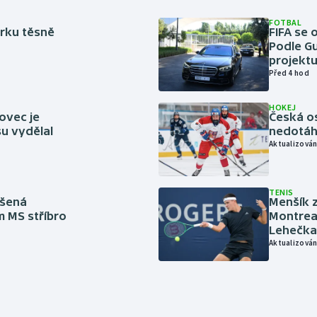
FOTBAL
rku těsně
FIFA se 
Podle Gu
projektu
Před 4 hod
HOKEJ
ovec je
Česká os
u vydělal
nedotáhl
Aktualizován
TENIS
íšená
Menšík z
m MS stříbro
Montreal
Lehečka
Aktualizován