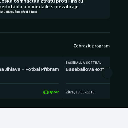
Česká osmnáctka ztrátu proti Finsku
nedotáhla a o medaile si nezahraje
Aktualizováno před 5 hod
Zobrazit program
BASEBALL A SOFTBAL
a Jihlava – Fotbal Příbram
Baseballová extraliga: Tře
Zítra
,
18:55
-
22:15