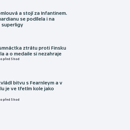
omlouvá a stojí za Infantinem.
ardianu se podílela i na
 superligy
mnáctka ztrátu proti Finsku
a a o medaile si nezahraje
o před 5 hod
vládl bitvu s Fearnleym a v
u je ve třetím kole jako
o před 5 hod