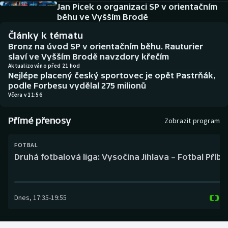
Baseball a softbal
Soutěže
Jan Picek o organizaci SP v orientačním
běhu ve Vyšším Brodě
Basketbal
Historické návraty
Články k tématu
Bronz na úvod SP v orientačním běhu. Rauturier
Biatlon
Aplikace ČT sport
slaví ve Vyšším Brodě navzdory křečím
Aktualizováno před 21 hod
Nejlépe placený český sportovec je opět Pastrňák,
Boby a skeleton
AZ kvíz
podle Forbesu vydělal 275 milionů
Včera v 11:56
Box
Přímé přenosy
Zobrazit program
Curling
FOTBAL
Dostihy
Druhá fotbalová liga: Vysočina Jihlava – Fotbal Příb
Florbal
Dnes
,
17:35
-
19:55
Futsal
Golf