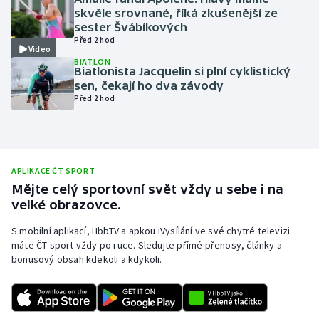
skvěle srovnané, říká zkušenější ze
Olympijské hry
sester Švábíkových
Před 2 hod
Video
Parasport
BIATLON
Biatlonista Jacquelin si plní cyklistický
sen, čekají ho dva závody
Plavání
Před 2 hod
Plážový volejbal
Ragby
APLIKACE ČT SPORT
Mějte celý sportovní svět vždy u sebe i na
Rychlobruslení
velké obrazovce.
Rychlostní kanoistika
S mobilní aplikací, HbbTV a apkou iVysílání ve své chytré televizi
máte ČT sport vždy po ruce. Sledujte přímé přenosy, články a
bonusový obsah kdekoli a kdykoli.
Short track
Sportovní střelba