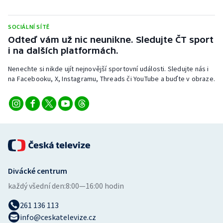
Stolní tenis
SOCIÁLNÍ SÍTĚ
Triatlon
Odteď vám už nic neunikne. Sledujte ČT sport
i na dalších platformách.
Veslování
Nenechte si nikde ujít nejnovější sportovní události. Sledujte nás i
Vodní slalom
na Facebooku, X, Instagramu, Threads či YouTube a buďte v obraze.
Volejbal
Ostatní
Divácké centrum
každý všední den:
8:00—16:00 hodin
261 136 113
info@ceskatelevize.cz