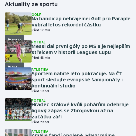
Aktuality ze sportu
Gymnastika
GOLF
Na handicap nehrajeme: Golf pro Paraple
vybral letos rekordní částku
Házená
Před 12 min
Video
FOTBAL
Jezdectví
Messi dal první góly po MS a je nejlepším
střelcem v historii Leagues Cupu
Judo
Před 48 min
Video
ATLETIKA
Krasobruslení
Sportem nabité léto pokračuje. Na ČT
sport sledujte evropské šampionáty i
kontinuální studio
Lezení
Před 1 hod
FOTBAL
Lyže a snowboard
Hradec Králové kvůli pohárům odehraje
ligový zápas se Zbrojovkou až na
Moderní pětiboj
začátku září
Před 2 hod
Motorsport
ATLETIKA
Amálie fandí Apoleně. Hlavy máme