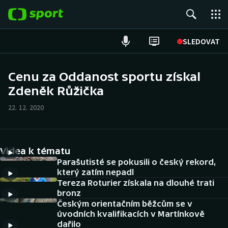
POPULÁRNÍ
SLEDOVAT
Fotbal
Cenu za Oddanost sportu získal
Zdeněk Růžička
Hokej
22. 12. 2020
Tenis
Atletika
Videa k tématu
Cyklistika
Parašutisté se pokusili o český rekord,
který zatím nepadl
Tereza Roturier získala na dlouhé trati
DALŠÍ SPORTY
bronz
Českým orientačním běžcům se v
Americký fotbal
NEPŘEHLÉDNĚTE
úvodních kvalifikacích v Martínkově
dařilo