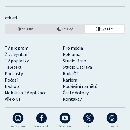
Vzhled
Světlý
Tmavý
Systém
TV program
Pro média
Živé vysílání
Reklama
TV poplatky
Studio Brno
Teletext
Studio Ostrava
Podcasty
Rada ČT
Počasí
Kariéra
E-shop
Podávání námětů
Mobilní a TV aplikace
Časté dotazy
Vše o ČT
Kontakty
Instagram
Facebook
YouTube
X
Threads