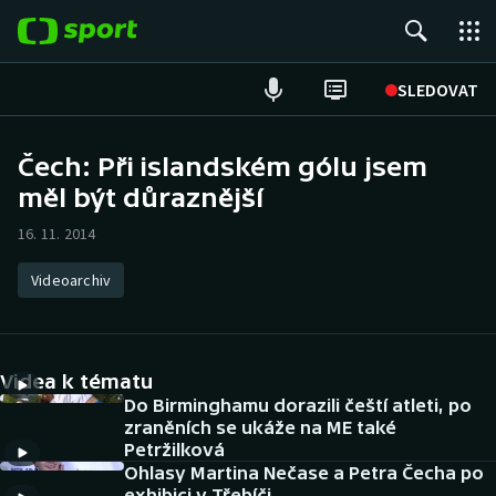
POPULÁRNÍ
SLEDOVAT
Fotbal
Čech: Při islandském gólu jsem
měl být důraznější
Hokej
16. 11. 2014
Tenis
Videoarchiv
Atletika
Cyklistika
Videa k tématu
DALŠÍ SPORTY
Do Birminghamu dorazili čeští atleti, po
zraněních se ukáže na ME také
Petržilková
Americký fotbal
NEPŘEHLÉDNĚTE
Ohlasy Martina Nečase a Petra Čecha po
exhibici v Třebíči