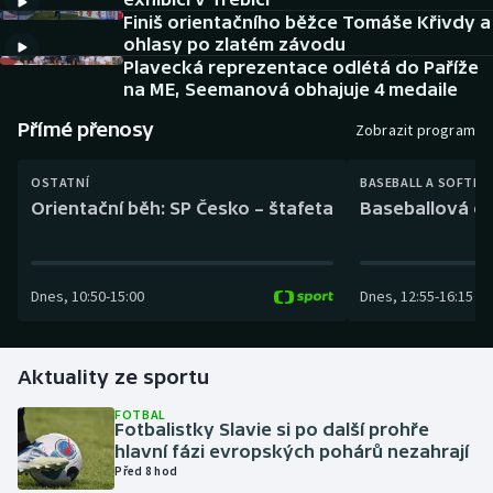
Baseball a softbal
Soutěže
Finiš orientačního běžce Tomáše Křivdy a
ohlasy po zlatém závodu
Basketbal
Historické návraty
Plavecká reprezentace odlétá do Paříže
na ME, Seemanová obhajuje 4 medaile
Biatlon
Aplikace ČT sport
Přímé přenosy
Zobrazit program
Boby a skeleton
AZ kvíz
OSTATNÍ
BASEBALL A SOFTBA
Orientační běh: SP Česko – štafeta
Baseballová ex
Box
Curling
Dnes
,
10:50
-
15:00
Dnes
,
12:55
-
16:15
Dostihy
Aktuality ze sportu
Florbal
FOTBAL
Fotbalistky Slavie si po další prohře
Futsal
hlavní fázi evropských pohárů nezahrají
Před 8 hod
Golf