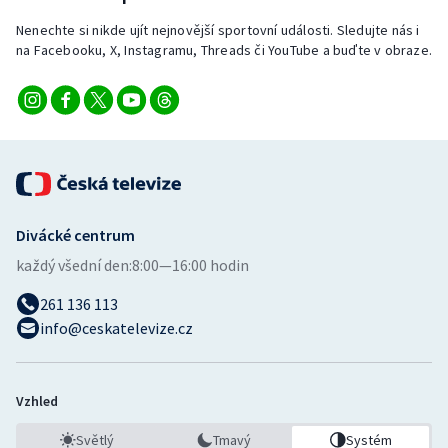
Stolní tenis
Nenechte si nikde ujít nejnovější sportovní události. Sledujte nás i
na Facebooku, X, Instagramu, Threads či YouTube a buďte v obraze.
Triatlon
Veslování
Vodní slalom
Volejbal
Divácké centrum
Ostatní
každý všední den:
8:00—16:00 hodin
261 136 113
info@ceskatelevize.cz
Vzhled
Světlý
Tmavý
Systém