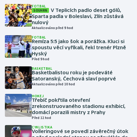
FOTBAL
V Teplicích padlo deset gólů,
SOUHRN
Gymnastika
Sparta padla v Boleslavi, Zlín zůstává
nulový
Aktualizováno před 9 hod
Házená
FOTBAL
Remíza 5:5 jako šok a porážka. Kluci si
Jezdectví
spoustu věcí vyříkali, řekl trenér Plzně
Hyský
Judo
Před 9 hod
BASKETBAL
Basketbalistou roku je podeváté
Krasobruslení
Satoranský, Čechová slaví poprvé
Aktualizováno před 10 hod
Lezení
HOKEJ
Třebíč pokřtila otevření
Lyže a snowboard
zrekonstruovaného stadionu exhibicí,
domácí porazili mistry z Prahy
Moderní pětiboj
Před 12 hod
CYKLISTIKA
Motorsport
Volleringové se povedl závěrečný útok