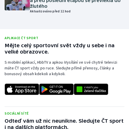
a před poslední etapou se převlékla do
žlutého
Olympijské hry
Aktualizováno před 12 hod
Parasport
Plavání
APLIKACE ČT SPORT
Mějte celý sportovní svět vždy u sebe i na
Plážový volejbal
velké obrazovce.
S mobilní aplikací, HbbTV a apkou iVysílání ve své chytré televizi
Ragby
máte ČT sport vždy po ruce. Sledujte přímé přenosy, články a
bonusový obsah kdekoli a kdykoli.
Rychlobruslení
Rychlostní kanoistika
Short track
SOCIÁLNÍ SÍTĚ
Sportovní střelba
Odteď vám už nic neunikne. Sledujte ČT sport
i na dalších platformách.