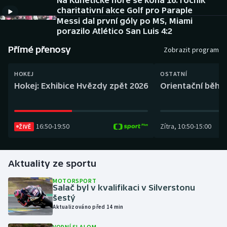
Na Kunětické hoře se koná 16. ročník
Baseball a softbal
Soutěže
charitativní akce Golf pro Paraple
Messi dal první góly po MS, Miami
Basketbal
Historické návraty
porazilo Atlético San Luis 4:2
Přímé přenosy
Zobrazit program
Biatlon
Aplikace ČT sport
HOKEJ
OSTATNÍ
Boby a skeleton
AZ kvíz
Hokej: Exhibice Hvězdy zpět 2026
Orientační běh: 
Box
16:50
-
19:50
Zítra
,
10:50
-
15:00
ŽIVĚ
Curling
Dostihy
Aktuality ze sportu
Florbal
MOTORSPORT
Salač byl v kvalifikaci v Silverstonu
šestý
Futsal
Aktualizováno před 14 min
Golf
VODNÍ SLALOM