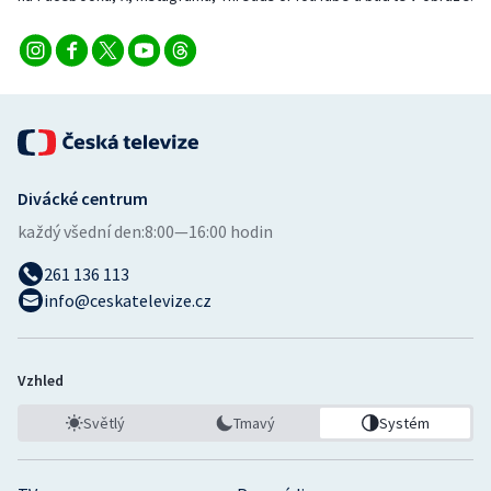
Stolní tenis
Triatlon
Veslování
Vodní slalom
Divácké centrum
Volejbal
každý všední den:
8:00—16:00 hodin
261 136 113
Ostatní
info@ceskatelevize.cz
Vzhled
Světlý
Tmavý
Systém