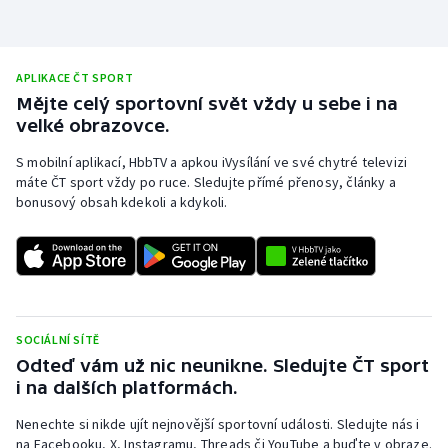
Olympijské hry
Parasport
APLIKACE ČT SPORT
Mějte celý sportovní svět vždy u sebe i na
velké obrazovce.
Plavání
S mobilní aplikací, HbbTV a apkou iVysílání ve své chytré televizi
Plážový volejbal
máte ČT sport vždy po ruce. Sledujte přímé přenosy, články a
bonusový obsah kdekoli a kdykoli.
Ragby
Rychlobruslení
Rychlostní kanoistika
SOCIÁLNÍ SÍTĚ
Odteď vám už nic neunikne. Sledujte ČT sport
Short track
i na dalších platformách.
Sportovní střelba
Nenechte si nikde ujít nejnovější sportovní události. Sledujte nás i
na Facebooku, X, Instagramu, Threads či YouTube a buďte v obraze.