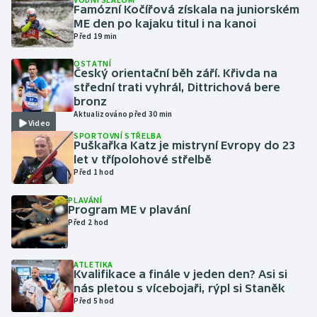
Famózní Kočířová získala na juniorském
ME den po kajaku titul i na kanoi
Gymnastika
Před 19 min
OSTATNÍ
Házená
Český orientační běh září. Křivda na
střední trati vyhrál, Dittrichová bere
Jezdectví
bronz
Aktualizováno před 30 min
Video
Judo
SPORTOVNÍ STŘELBA
Puškařka Katz je mistryní Evropy do 23
let v třípolohové střelbě
Krasobruslení
Před 1 hod
PLAVÁNÍ
Lezení
Program ME v plavání
Před 2 hod
Lyže a snowboard
ATLETIKA
Moderní pětiboj
Kvalifikace a finále v jeden den? Asi si
nás pletou s vícebojaři, rýpl si Staněk
Před 5 hod
Motorsport