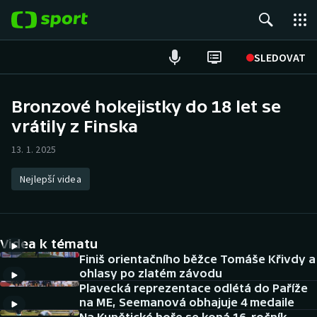
POPULÁRNÍ
SLEDOVAT
Fotbal
Bronzové hokejistky do 18 let se
vrátily z Finska
Hokej
13. 1. 2025
Tenis
Nejlepší videa
Atletika
Cyklistika
Videa k tématu
DALŠÍ SPORTY
Finiš orientačního běžce Tomáše Křivdy a
ohlasy po zlatém závodu
Plavecká reprezentace odlétá do Paříže
Americký fotbal
NEPŘEHLÉDNĚTE
na ME, Seemanová obhajuje 4 medaile