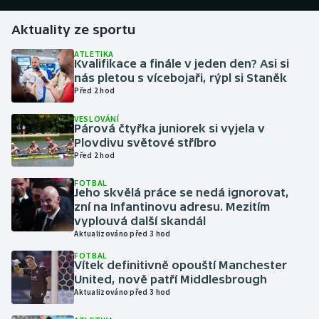
Aktuality ze sportu
Gymnastika
ATLETIKA
Kvalifikace a finále v jeden den? Asi si
Házená
nás pletou s vícebojaři, rýpl si Staněk
Před 2 hod
Jezdectví
VESLOVÁNÍ
Párová čtyřka juniorek si vyjela v
Judo
Plovdivu světové stříbro
Před 2 hod
Krasobruslení
FOTBAL
Jeho skvělá práce se nedá ignorovat,
Lezení
zní na Infantinovu adresu. Mezitím
vyplouvá další skandál
Aktualizováno před 3 hod
Lyže a snowboard
FOTBAL
Vítek definitivně opouští Manchester
Moderní pětiboj
United, nově patří Middlesbrough
Aktualizováno před 3 hod
Motorsport