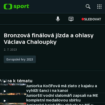
POPULÁRNÍ
SLEDOVAT
Fotbal
Bronzová finálová jízda a ohlasy
Václava Chaloupky
Hokej
2. 7. 2023
Tenis
Evropské hry 2023
Atletika
Cyklistika
Videa k tématu
DALŠÍ SPORTY
Juniorka Kočířová má zlato z kajaku a
vyhlíží šanci i na kanoi
Juniorští vodní slalomáři zapsali na ME
Americký fotbal
NEPŘEHLÉDNĚTE
kompletní medailovou sbírku