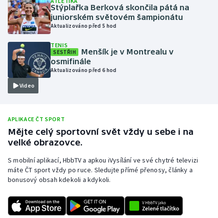
ATLETIKA
Stýplařka Berková skončila pátá na
Olympijské hry
juniorském světovém šampionátu
Aktualizováno před 5 hod
Parasport
TENIS
Menšík je v Montrealu v
SESTŘIH
Plavání
osmifinále
Aktualizováno před 6 hod
Plážový volejbal
Video
Ragby
APLIKACE ČT SPORT
Rychlobruslení
Mějte celý sportovní svět vždy u sebe i na
velké obrazovce.
Rychlostní kanoistika
S mobilní aplikací, HbbTV a apkou iVysílání ve své chytré televizi
máte ČT sport vždy po ruce. Sledujte přímé přenosy, články a
Short track
bonusový obsah kdekoli a kdykoli.
Sportovní střelba