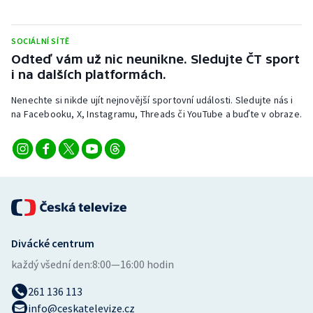
Stolní tenis
SOCIÁLNÍ SÍTĚ
Triatlon
Odteď vám už nic neunikne. Sledujte ČT sport
i na dalších platformách.
Veslování
Nenechte si nikde ujít nejnovější sportovní události. Sledujte nás i
Vodní slalom
na Facebooku, X, Instagramu, Threads či YouTube a buďte v obraze.
Volejbal
Ostatní
Divácké centrum
každý všední den:
8:00—16:00 hodin
261 136 113
info@ceskatelevize.cz