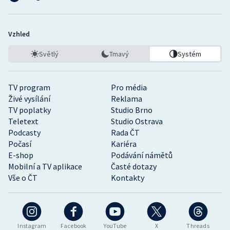
Vzhled
Světlý
Tmavý
Systém
TV program
Pro média
Živé vysílání
Reklama
TV poplatky
Studio Brno
Teletext
Studio Ostrava
Podcasty
Rada ČT
Počasí
Kariéra
E-shop
Podávání námětů
Mobilní a TV aplikace
Časté dotazy
Vše o ČT
Kontakty
Instagram
Facebook
YouTube
X
Threads