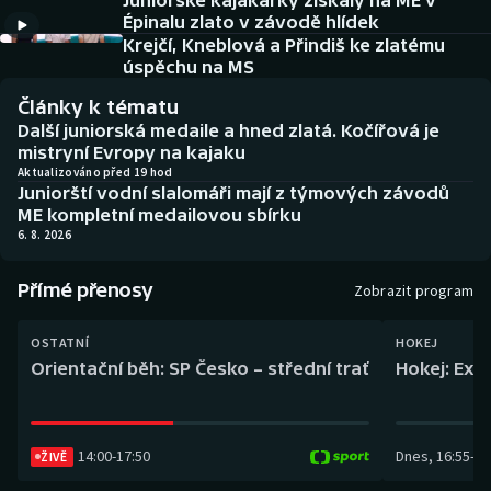
Juniorské kajakářky získaly na ME v
Baseball a softbal
Soutěže
Épinalu zlato v závodě hlídek
Krejčí, Kneblová a Přindiš ke zlatému
Basketbal
Historické návraty
úspěchu na MS
Články k tématu
Biatlon
Aplikace ČT sport
Další juniorská medaile a hned zlatá. Kočířová je
mistryní Evropy na kajaku
Boby a skeleton
AZ kvíz
Aktualizováno před 19 hod
Juniorští vodní slalomáři mají z týmových závodů
ME kompletní medailovou sbírku
Box
6. 8. 2026
Curling
Přímé přenosy
Zobrazit program
Dostihy
OSTATNÍ
HOKEJ
Orientační běh: SP Česko – střední trať
Hokej: Exh
Florbal
Futsal
14:00
-
17:50
Dnes
,
16:55
-
19
ŽIVĚ
Golf