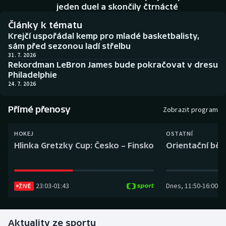
Baseball a softbal
Soutěže
jeden duel a skončily čtrnácté
Články k tématu
Basketbal
Historické návraty
Krejčí uspořádal kemp pro mladé basketbalisty,
sám před sezonou ladí střelbu
Biatlon
Aplikace ČT sport
31. 7. 2026
Rekordman LeBron James bude pokračovat v dresu
Philadelphie
Boby a skeleton
AZ kvíz
24. 7. 2026
Box
Přímé přenosy
Zobrazit program
Curling
HOKEJ
OSTATNÍ
Hlinka Gretzky Cup: Česko – Finsko
Orientační běh
Dostihy
Florbal
23:03
-
01:43
Dnes
,
11:50
-
16:00
ŽIVĚ
Futsal
Aktuality ze sportu
Golf