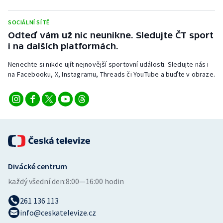
Stolní tenis
SOCIÁLNÍ SÍTĚ
Triatlon
Odteď vám už nic neunikne. Sledujte ČT sport
i na dalších platformách.
Veslování
Nenechte si nikde ujít nejnovější sportovní události. Sledujte nás i
na Facebooku, X, Instagramu, Threads či YouTube a buďte v obraze.
Vodní slalom
Volejbal
Ostatní
Divácké centrum
každý všední den:
8:00—16:00 hodin
261 136 113
info@ceskatelevize.cz