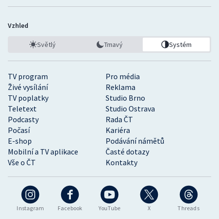
Vzhled
Světlý
Tmavý
Systém
TV program
Pro média
Živé vysílání
Reklama
TV poplatky
Studio Brno
Teletext
Studio Ostrava
Podcasty
Rada ČT
Počasí
Kariéra
E-shop
Podávání námětů
Mobilní a TV aplikace
Časté dotazy
Vše o ČT
Kontakty
Instagram
Facebook
YouTube
X
Threads