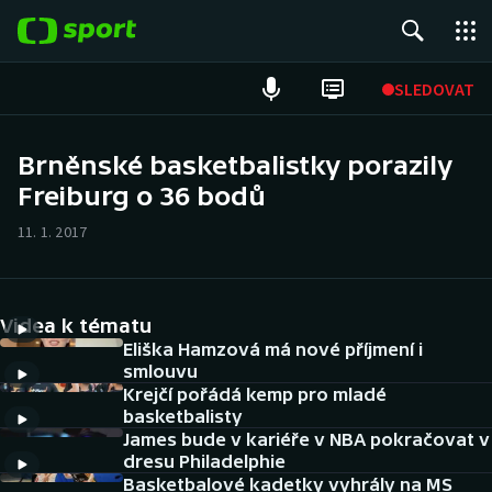
POPULÁRNÍ
SLEDOVAT
Fotbal
Brněnské basketbalistky porazily
Freiburg o 36 bodů
Hokej
11. 1. 2017
Tenis
Atletika
Videa k tématu
Cyklistika
Eliška Hamzová má nové příjmení i
smlouvu
Krejčí pořádá kemp pro mladé
DALŠÍ SPORTY
basketbalisty
James bude v kariéře v NBA pokračovat v
Americký fotbal
NEPŘEHLÉDNĚTE
dresu Philadelphie
Basketbalové kadetky vyhrály na MS