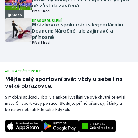
ně zůstala zavřená
Olympijské hry
Před 3 hod
Video
KRASOBRUSLENÍ
Parasport
Mrázkovi o spolupráci s legendárním
Deanem: Náročné, ale zajímavé a
přínosné
Plavání
Před 3 hod
Plážový volejbal
Ragby
APLIKACE ČT SPORT
Mějte celý sportovní svět vždy u sebe i na
Rychlobruslení
velké obrazovce.
S mobilní aplikací, HbbTV a apkou iVysílání ve své chytré televizi
Rychlostní kanoistika
máte ČT sport vždy po ruce. Sledujte přímé přenosy, články a
bonusový obsah kdekoli a kdykoli.
Short track
Sportovní střelba