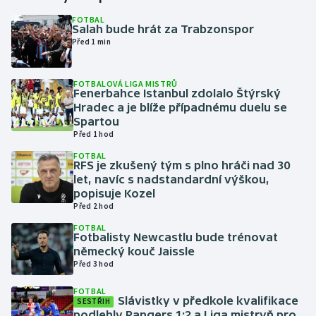
FOTBAL
Salah bude hrát za Trabzonspor
Gymnastika
Před 1 min
Házená
FOTBALOVÁ LIGA MISTRŮ
Fenerbahce Istanbul zdolalo Štýrský
Jezdectví
Hradec a je blíže případnému duelu se
Spartou
Judo
Před 1 hod
FOTBAL
RFS je zkušený tým s plno hráči nad 30
Krasobruslení
let, navíc s nadstandardní výškou,
popisuje Kozel
Lezení
Před 2 hod
FOTBAL
Lyže a snowboard
Fotbalisty Newcastlu bude trénovat
německý kouč Jaissle
Před 3 hod
Moderní pětiboj
FOTBAL
Slávistky v předkole kvalifikace
Motorsport
SESTŘIH
podlehly Rangers 1:2 a Liga mistryň pro