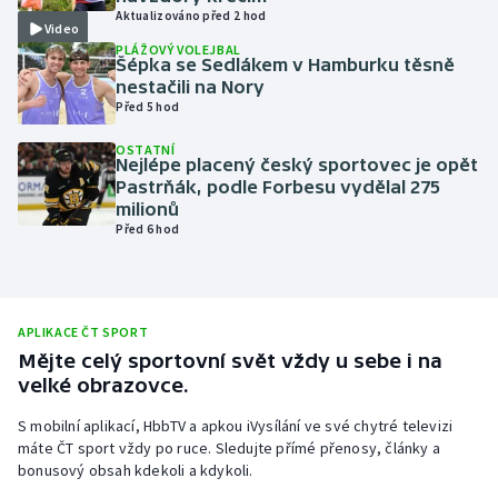
Aktualizováno před 2 hod
Video
Olympijské hry
PLÁŽOVÝ VOLEJBAL
Šépka se Sedlákem v Hamburku těsně
Parasport
nestačili na Nory
Před 5 hod
Plavání
OSTATNÍ
Nejlépe placený český sportovec je opět
Pastrňák, podle Forbesu vydělal 275
Plážový volejbal
milionů
Před 6 hod
Ragby
Rychlobruslení
APLIKACE ČT SPORT
Rychlostní kanoistika
Mějte celý sportovní svět vždy u sebe i na
velké obrazovce.
Short track
S mobilní aplikací, HbbTV a apkou iVysílání ve své chytré televizi
máte ČT sport vždy po ruce. Sledujte přímé přenosy, články a
Sportovní střelba
bonusový obsah kdekoli a kdykoli.