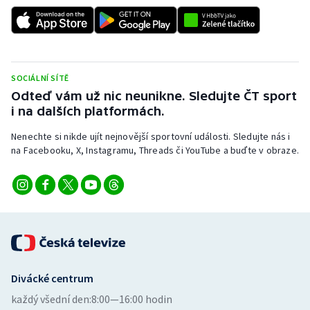
Stolní tenis
Triatlon
Veslování
SOCIÁLNÍ SÍTĚ
Odteď vám už nic neunikne. Sledujte ČT sport
Vodní slalom
i na dalších platformách.
Nenechte si nikde ujít nejnovější sportovní události. Sledujte nás i
Volejbal
na Facebooku, X, Instagramu, Threads či YouTube a buďte v obraze.
Ostatní
Divácké centrum
každý všední den:
8:00—16:00 hodin