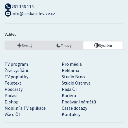
261 136 113
info@ceskatelevize.cz
Vzhled
Světlý
Tmavý
Systém
TV program
Pro média
Živé vysílání
Reklama
TV poplatky
Studio Brno
Teletext
Studio Ostrava
Podcasty
Rada ČT
Počasí
Kariéra
E-shop
Podávání námětů
Mobilní a TV aplikace
Časté dotazy
Vše o ČT
Kontakty