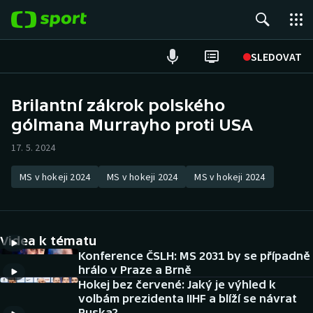
POPULÁRNÍ
SLEDOVAT
Fotbal
Brilantní zákrok polského
gólmana Murrayho proti USA
Hokej
17. 5. 2024
Tenis
MS v hokeji 2024
MS v hokeji 2024
MS v hokeji 2024
Atletika
Cyklistika
Videa k tématu
DALŠÍ SPORTY
Konference ČSLH: MS 2031 by se případně
hrálo v Praze a Brně
Hokej bez červené: Jaký je výhled k
Americký fotbal
NEPŘEHLÉDNĚTE
volbám prezidenta IIHF a blíží se návrat
Ruska?