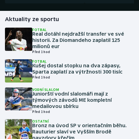
Gymnastika
Aktuality ze sportu
Házená
FOTBAL
Real dotáhl nejdražší transfer ve své
historii. Za Diomandeho zaplatil 125
Jezdectví
milionů eur
Před 1 hod
Judo
FOTBAL
Kušej dostal stopku na dva zápasy,
Sparta zaplatí za výtržnosti 300 tisíc
Krasobruslení
Před 1 hod
Lezení
VODNÍ SLALOM
Juniorští vodní slalomáři mají z
týmových závodů ME kompletní
Lyže a snowboard
medailovou sbírku
Před 1 hod
Moderní pětiboj
OSTATNÍ
Bronz na úvod SP v orientačním běhu.
Rauturier slaví ve Vyšším Brodě
Motorsport
navzdory křečím