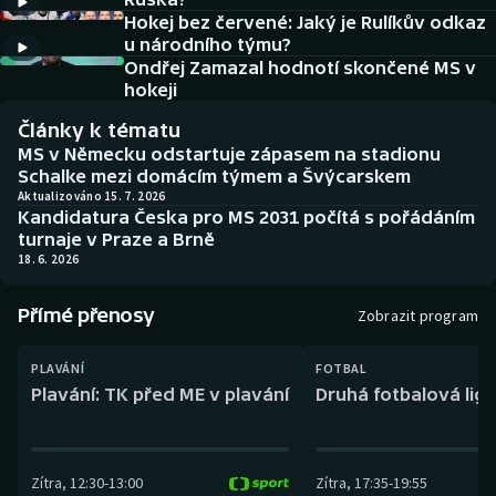
Baseball a softbal
Soutěže
Hokej bez červené: Jaký je Rulíkův odkaz
u národního týmu?
Basketbal
Historické návraty
Ondřej Zamazal hodnotí skončené MS v
hokeji
Biatlon
Aplikace ČT sport
Články k tématu
MS v Německu odstartuje zápasem na stadionu
Boby a skeleton
AZ kvíz
Schalke mezi domácím týmem a Švýcarskem
Aktualizováno 15. 7. 2026
Kandidatura Česka pro MS 2031 počítá s pořádáním
Box
turnaje v Praze a Brně
18. 6. 2026
Curling
Přímé přenosy
Zobrazit program
Dostihy
PLAVÁNÍ
FOTBAL
Florbal
Plavání: TK před ME v plavání
Druhá fotbalová liga
Futsal
Zítra
,
12:30
-
13:00
Zítra
,
17:35
-
19:55
Golf