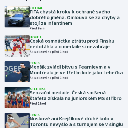
FOTBAL
FIFA chystá kroky k ochraně svého
Gymnastika
dobrého jména. Omlouvá se za chyby a
stojí za Infantinem
Házená
Před 9 min
HOKEJ
Jezdectví
Česká osmnáctka ztrátu proti Finsku
nedotáhla a o medaile si nezahraje
Aktualizováno před 1 hod
Judo
TENIS
Menšík zvládl bitvu s Fearnleym a v
Krasobruslení
Montrealu je ve třetím kole jako Lehečka
Aktualizováno před 1 hod
Lezení
ATLETIKA
Senzační medaile. Česká smíšená
Lyže a snowboard
štafeta získala na juniorském MS stříbro
Před 2 hod
Moderní pětiboj
TENIS
Noskové ani Krejčíkové druhé kolo v
Motorsport
Torontu nevyšlo a s turnajem se v singlu