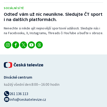
Stolní tenis
SOCIÁLNÍ SÍTĚ
Odteď vám už nic neunikne. Sledujte ČT sport
Triatlon
i na dalších platformách.
Veslování
Nenechte si nikde ujít nejnovější sportovní události. Sledujte nás i
na Facebooku, X, Instagramu, Threads či YouTube a buďte v obraze.
Vodní slalom
Volejbal
Ostatní
Divácké centrum
každý všední den:
8:00—16:00 hodin
261 136 113
info@ceskatelevize.cz