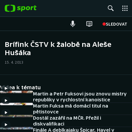
POPULÁRNÍ
SLEDOVAT
Fotbal
Brífink ČSTV k žalobě na Aleše
Hušáka
Hokej
15. 4. 2013
Tenis
Atletika
Videa k tématu
Cyklistika
Martin a Petr Fuksovi jsou znovu mistry
republiky v rychlostní kanoistice
Martin Fuksa má domácí titul na
DALŠÍ SPORTY
pětistovce
Dostál zazářil na MČR. Přežil i
Americký fotbal
NEPŘEHLÉDNĚTE
diskvalifikaci
Finále A deblkajaku Špicar, Havel v