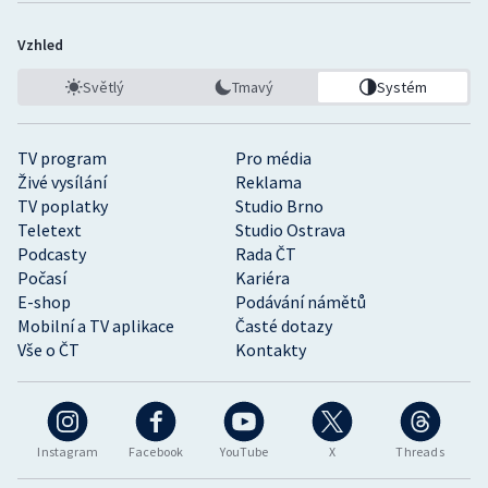
Vzhled
Světlý
Tmavý
Systém
TV program
Pro média
Živé vysílání
Reklama
TV poplatky
Studio Brno
Teletext
Studio Ostrava
Podcasty
Rada ČT
Počasí
Kariéra
E-shop
Podávání námětů
Mobilní a TV aplikace
Časté dotazy
Vše o ČT
Kontakty
Instagram
Facebook
YouTube
X
Threads