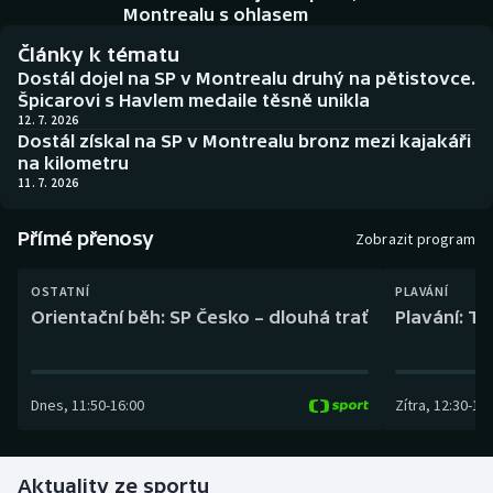
Baseball a softbal
Soutěže
Montrealu s ohlasem
Články k tématu
Basketbal
Historické návraty
Dostál dojel na SP v Montrealu druhý na pětistovce.
Špicarovi s Havlem medaile těsně unikla
Biatlon
Aplikace ČT sport
12. 7. 2026
Dostál získal na SP v Montrealu bronz mezi kajakáři
na kilometru
Boby a skeleton
AZ kvíz
11. 7. 2026
Box
Přímé přenosy
Zobrazit program
Curling
OSTATNÍ
PLAVÁNÍ
Orientační běh: SP Česko – dlouhá trať
Plavání: TK
Dostihy
Florbal
Dnes
,
11:50
-
16:00
Zítra
,
12:30
-
13:
Futsal
Aktuality ze sportu
Golf