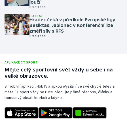
loučí
Před 2 hod
Olympijské hry
FOTBAL
Hradec čeká v předkole Evropské ligy
Parasport
Besiktas, Jablonec v Konferenční lize
změří síly s RFS
Plavání
Před 3 hod
Plážový volejbal
Ragby
APLIKACE ČT SPORT
Mějte celý sportovní svět vždy u sebe i na
velké obrazovce.
Rychlobruslení
S mobilní aplikací, HbbTV a apkou iVysílání ve své chytré televizi
Rychlostní kanoistika
máte ČT sport vždy po ruce. Sledujte přímé přenosy, články a
bonusový obsah kdekoli a kdykoli.
Short track
Sportovní střelba