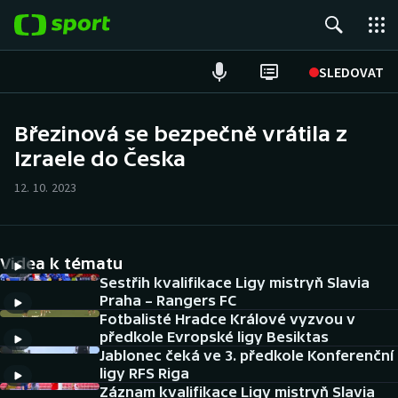
POPULÁRNÍ
SLEDOVAT
Fotbal
Březinová se bezpečně vrátila z
Izraele do Česka
Hokej
12. 10. 2023
Tenis
Atletika
Videa k tématu
Cyklistika
Sestřih kvalifikace Ligy mistryň Slavia
Praha – Rangers FC
Fotbalisté Hradce Králové vyzvou v
DALŠÍ SPORTY
předkole Evropské ligy Besiktas
Jablonec čeká ve 3. předkole Konferenční
Americký fotbal
NEPŘEHLÉDNĚTE
ligy RFS Riga
Záznam kvalifikace Ligy mistryň Slavia