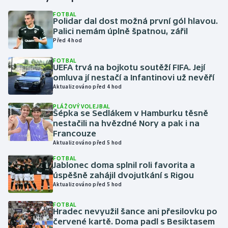
FOTBAL
Polidar dal dost možná první gól hlavou.
Gymnastika
Palici nemám úplně špatnou, zářil
Před 4 hod
Házená
FOTBAL
UEFA trvá na bojkotu soutěží FIFA. Její
Jezdectví
omluva jí nestačí a Infantinovi už nevěří
Aktualizováno před 4 hod
Judo
PLÁŽOVÝ VOLEJBAL
Šépka se Sedlákem v Hamburku těsně
Krasobruslení
nestačili na hvězdné Nory a pak i na
Francouze
Aktualizováno před 5 hod
Lezení
FOTBAL
Jablonec doma splnil roli favorita a
Lyže a snowboard
úspěšně zahájil dvojutkání s Rigou
Aktualizováno před 5 hod
Moderní pětiboj
FOTBAL
Hradec nevyužil šance ani přesilovku po
Motorsport
červené kartě. Doma padl s Besiktasem