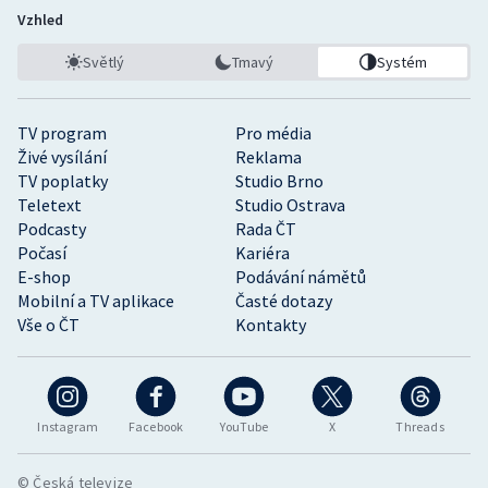
Vzhled
Světlý
Tmavý
Systém
TV program
Pro média
Živé vysílání
Reklama
TV poplatky
Studio Brno
Teletext
Studio Ostrava
Podcasty
Rada ČT
Počasí
Kariéra
E-shop
Podávání námětů
Mobilní a TV aplikace
Časté dotazy
Vše o ČT
Kontakty
Instagram
Facebook
YouTube
X
Threads
© Česká televize