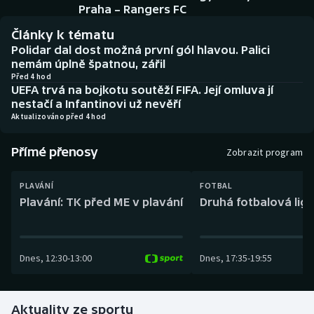
Baseball a softbal
Soutěže
Praha – Rangers FC
Články k tématu
Basketbal
Historické návraty
Polidar dal dost možná první gól hlavou. Palici
nemám úplně špatnou, zářil
Biatlon
Aplikace ČT sport
Před 4 hod
UEFA trvá na bojkotu soutěží FIFA. Její omluva jí
nestačí a Infantinovi už nevěří
Boby a skeleton
AZ kvíz
Aktualizováno před 4 hod
Box
Přímé přenosy
Zobrazit program
Curling
PLAVÁNÍ
FOTBAL
Plavání: TK před ME v plavání
Druhá fotbalová liga
Dostihy
Florbal
Dnes
,
12:30
-
13:00
Dnes
,
17:35
-
19:55
Futsal
Aktuality ze sportu
Golf