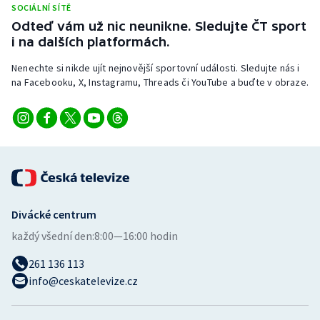
SOCIÁLNÍ SÍTĚ
Stolní tenis
Odteď vám už nic neunikne. Sledujte ČT sport
i na dalších platformách.
Triatlon
Nenechte si nikde ujít nejnovější sportovní události. Sledujte nás i
Veslování
na Facebooku, X, Instagramu, Threads či YouTube a buďte v obraze.
Vodní slalom
Volejbal
Ostatní
Divácké centrum
každý všední den:
8:00—16:00 hodin
261 136 113
info@ceskatelevize.cz