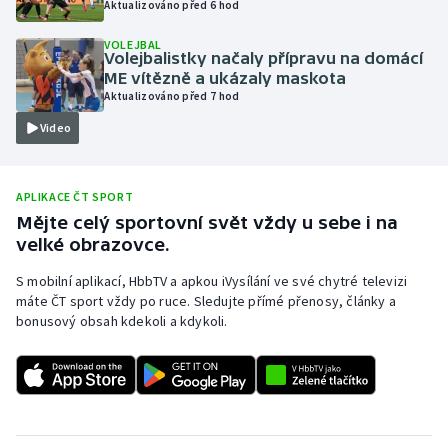
Aktualizováno před 6 hod
Olympijské hry
VOLEJBAL
Volejbalistky načaly přípravu na domácí
Parasport
ME vítězně a ukázaly maskota
Aktualizováno před 7 hod
Plavání
Video
Plážový volejbal
APLIKACE ČT SPORT
Ragby
Mějte celý sportovní svět vždy u sebe i na
velké obrazovce.
Rychlobruslení
S mobilní aplikací, HbbTV a apkou iVysílání ve své chytré televizi
máte ČT sport vždy po ruce. Sledujte přímé přenosy, články a
Rychlostní kanoistika
bonusový obsah kdekoli a kdykoli.
Short track
Sportovní střelba