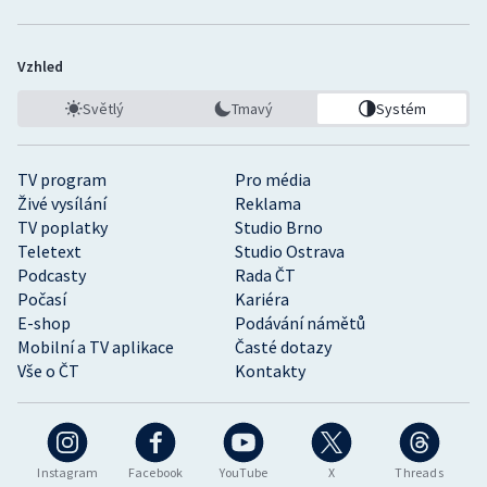
Vzhled
Světlý
Tmavý
Systém
TV program
Pro média
Živé vysílání
Reklama
TV poplatky
Studio Brno
Teletext
Studio Ostrava
Podcasty
Rada ČT
Počasí
Kariéra
E-shop
Podávání námětů
Mobilní a TV aplikace
Časté dotazy
Vše o ČT
Kontakty
Instagram
Facebook
YouTube
X
Threads