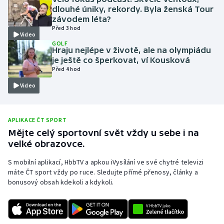
dlouhé úniky, rekordy. Byla ženská Tour
Moderní pětiboj
závodem léta?
Před 3 hod
Video
Motorsport
GOLF
Hraju nejlépe v životě, ale na olympiádu
je ještě co šperkovat, ví Kousková
Olympijské hry
Před 4 hod
Video
Parasport
Plavání
APLIKACE ČT SPORT
Mějte celý sportovní svět vždy u sebe i na
Plážový volejbal
velké obrazovce.
Ragby
S mobilní aplikací, HbbTV a apkou iVysílání ve své chytré televizi
máte ČT sport vždy po ruce. Sledujte přímé přenosy, články a
bonusový obsah kdekoli a kdykoli.
Rychlobruslení
Rychlostní kanoistika