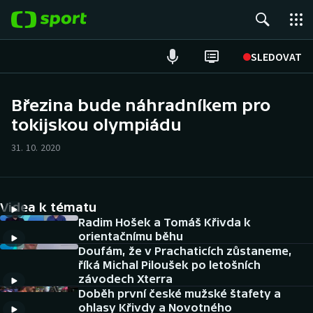
POPULÁRNÍ
SLEDOVAT
ME v atletice
Březina bude náhradníkem pro
tokijskou olympiádu
ME v plavání
31. 10. 2020
Fotbal
Hokej
Videa k tématu
Tenis
Radim Hošek a Tomáš Křivda k
orientačnímu běhu
Doufám, že v Prachaticích zůstaneme,
DALŠÍ SPORTY
říká Michal Piloušek po letošních
závodech Xterra
Americký fotbal
NEPŘEHLÉDNĚTE
Doběh první české mužské štafety a
ohlasy Křivdy a Novotného