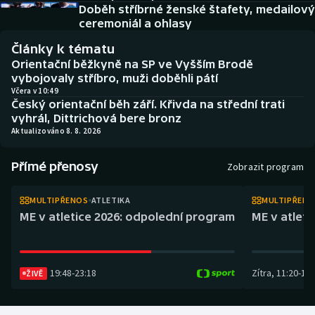
Atletika
Soutěže
Doběh stříbrné ženské štafety, medailový
ceremoniál a ohlasy
Baseball a softbal
Historické návraty
Články k tématu
Orientační běžkyně na SP ve Vyšším Brodě
Basketbal
Aplikace ČT sport
vybojovaly stříbro, muži doběhli pátí
Včera v 10:49
Český orientační běh září. Křivda na střední trati
Biatlon
AZ kvíz
vyhrál, Dittrichová bere bronz
Aktualizováno 8. 8. 2026
Boby a skeleton
Přímé přenosy
Zobrazit program
Box
MULTIPŘENOS
ATLETIKA
MULTIPŘEN
Curling
ME v atletice 2026: odpolední program
ME v atlet
Cyklistika
19:48
-
23:18
Zítra
,
11:20
-
14:
ŽIVĚ
Dostihy
Florbal