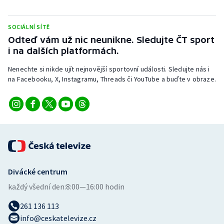
Short track
SOCIÁLNÍ SÍTĚ
Sportovní střelba
Odteď vám už nic neunikne. Sledujte ČT sport
i na dalších platformách.
Stolní tenis
Nenechte si nikde ujít nejnovější sportovní události. Sledujte nás i
Triatlon
na Facebooku, X, Instagramu, Threads či YouTube a buďte v obraze.
Veslování
Vodní slalom
Volejbal
Divácké centrum
Ostatní
každý všední den:
8:00—16:00 hodin
261 136 113
info@ceskatelevize.cz