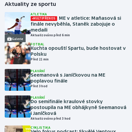
Aktuality ze sportu
Futsal
ATLETIKA
ME v atletice: Maňasová si
MULTIPŘENOS
finále nevyběhla, Staněk zabojuje o
Golf
medaili
Aktualizováno před 6 min
Galerie
Gymnastika
FOTBAL
Kuchta opouští Spartu, bude hostovat v
Polsku
Házená
Před 21 min
Jezdectví
PLAVÁNÍ
Seemanová s Janíčkovou na ME
poplavou finále
Judo
Před 3 hod
PLAVÁNÍ
Krasobruslení
Do semifinále kraulové stovky
postoupila na ME obhájkyně Seemanová
Lezení
i Janíčková
Aktualizováno před 3 hod
Lyže a snowboard
CYKLISTIKA
Velo fokus podcast: Skvělé Ventoux,