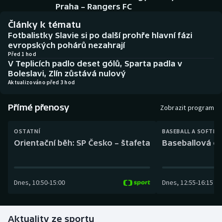
Baseball a softbal
Soutěže
Praha – Rangers FC
Články k tématu
Basketbal
Historické návraty
Fotbalistky Slavie si po další prohře hlavní fázi
evropských pohárů nezahrají
Biatlon
Aplikace ČT sport
Před 1 hod
V Teplicích padlo deset gólů, Sparta padla v
Boleslavi, Zlín zůstává nulový
Boby a skeleton
AZ kvíz
Aktualizováno před 3 hod
Box
Přímé přenosy
Zobrazit program
Curling
OSTATNÍ
BASEBALL A SOFTBA
Orientační běh: SP Česko – štafeta
Baseballová ex
Dostihy
Florbal
Dnes
,
10:50
-
15:00
Dnes
,
12:55
-
16:15
Futsal
Aktuality ze sportu
Golf