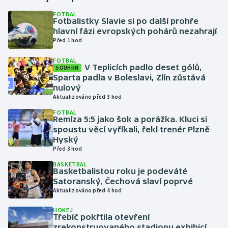
FOTBAL
Fotbalistky Slavie si po další prohře
Gymnastika
hlavní fázi evropských pohárů nezahrají
Před 1 hod
Házená
FOTBAL
V Teplicích padlo deset gólů,
SOUHRN
Jezdectví
Sparta padla v Boleslavi, Zlín zůstává
nulový
Judo
Aktualizováno před 3 hod
FOTBAL
Remíza 5:5 jako šok a porážka. Kluci si
Krasobruslení
spoustu věcí vyříkali, řekl trenér Plzně
Hyský
Lezení
Před 3 hod
BASKETBAL
Lyže a snowboard
Basketbalistou roku je podeváté
Satoranský, Čechová slaví poprvé
Aktualizováno před 4 hod
Moderní pětiboj
HOKEJ
Třebíč pokřtila otevření
Motorsport
zrekonstruovaného stadionu exhibicí,