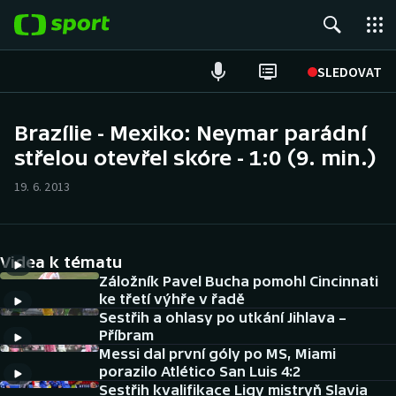
POPULÁRNÍ
SLEDOVAT
Fotbal
Brazílie - Mexiko: Neymar parádní
střelou otevřel skóre - 1:0 (9. min.)
Hokej
19. 6. 2013
Tenis
Atletika
Videa k tématu
Cyklistika
Záložník Pavel Bucha pomohl Cincinnati
ke třetí výhře v řadě
Sestřih a ohlasy po utkání Jihlava –
DALŠÍ SPORTY
Příbram
Messi dal první góly po MS, Miami
Americký fotbal
NEPŘEHLÉDNĚTE
porazilo Atlético San Luis 4:2
Sestřih kvalifikace Ligy mistryň Slavia