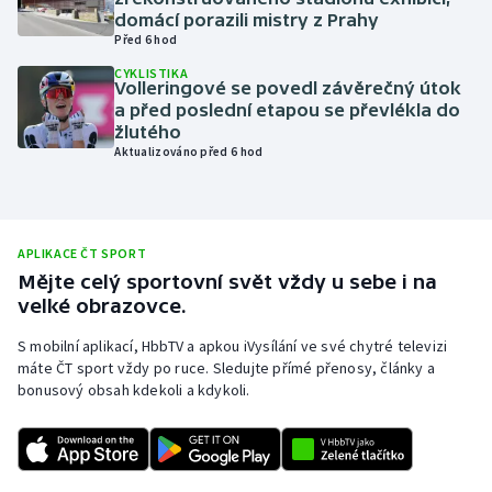
domácí porazili mistry z Prahy
Olympijské hry
Před 6 hod
CYKLISTIKA
Parasport
Volleringové se povedl závěrečný útok
a před poslední etapou se převlékla do
žlutého
Plavání
Aktualizováno před 6 hod
Plážový volejbal
Ragby
APLIKACE ČT SPORT
Mějte celý sportovní svět vždy u sebe i na
Rychlobruslení
velké obrazovce.
S mobilní aplikací, HbbTV a apkou iVysílání ve své chytré televizi
Rychlostní kanoistika
máte ČT sport vždy po ruce. Sledujte přímé přenosy, články a
bonusový obsah kdekoli a kdykoli.
Short track
Sportovní střelba