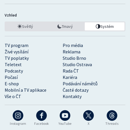
Vzhled
Světlý
Tmavý
Systém
TV program
Pro média
Živé vysílání
Reklama
TV poplatky
Studio Brno
Teletext
Studio Ostrava
Podcasty
Rada ČT
Počasí
Kariéra
E-shop
Podávání námětů
Mobilní a TV aplikace
Časté dotazy
Vše o ČT
Kontakty
Instagram
Facebook
YouTube
X
Threads