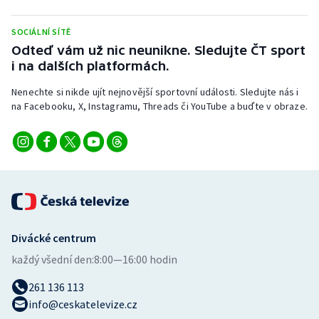
Stolní tenis
SOCIÁLNÍ SÍTĚ
Triatlon
Odteď vám už nic neunikne. Sledujte ČT sport
i na dalších platformách.
Veslování
Nenechte si nikde ujít nejnovější sportovní události. Sledujte nás i
na Facebooku, X, Instagramu, Threads či YouTube a buďte v obraze.
Vodní slalom
Volejbal
Ostatní
Divácké centrum
každý všední den:
8:00—16:00 hodin
261 136 113
info@ceskatelevize.cz