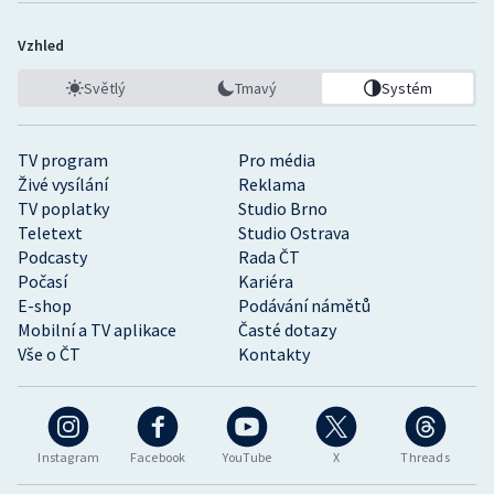
Vzhled
Světlý
Tmavý
Systém
TV program
Pro média
Živé vysílání
Reklama
TV poplatky
Studio Brno
Teletext
Studio Ostrava
Podcasty
Rada ČT
Počasí
Kariéra
E-shop
Podávání námětů
Mobilní a TV aplikace
Časté dotazy
Vše o ČT
Kontakty
Instagram
Facebook
YouTube
X
Threads