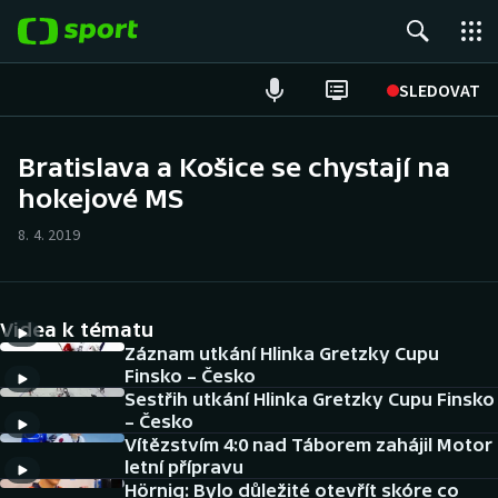
POPULÁRNÍ
SLEDOVAT
Fotbal
Bratislava a Košice se chystají na
hokejové MS
Hokej
8. 4. 2019
Tenis
Atletika
Videa k tématu
Cyklistika
Záznam utkání Hlinka Gretzky Cupu
Finsko – Česko
Sestřih utkání Hlinka Gretzky Cupu Finsko
DALŠÍ SPORTY
– Česko
Vítězstvím 4:0 nad Táborem zahájil Motor
Americký fotbal
NEPŘEHLÉDNĚTE
letní přípravu
Hörnig: Bylo důležité otevřít skóre co