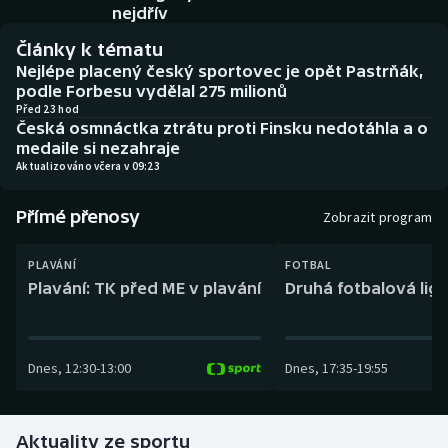
Baseball a softbal
Soutěže
nejdřív
Články k tématu
Basketbal
Historické návraty
Nejlépe placený český sportovec je opět Pastrňák,
podle Forbesu vydělal 275 milionů
Biatlon
Aplikace ČT sport
Před 23 hod
Česká osmnáctka ztrátu proti Finsku nedotáhla a o
medaile si nezahraje
Boby a skeleton
AZ kvíz
Aktualizováno včera v 09:23
Box
Přímé přenosy
Zobrazit program
Curling
PLAVÁNÍ
FOTBAL
Plavání: TK před ME v plavání
Druhá fotbalová liga
Dostihy
Florbal
Dnes
,
12:30
-
13:00
Dnes
,
17:35
-
19:55
Futsal
Aktuality ze sportu
Golf