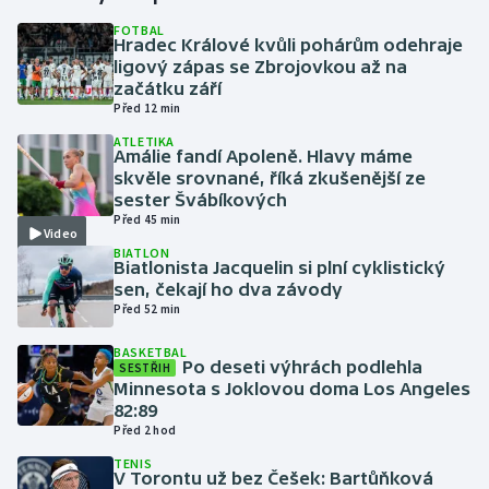
FOTBAL
Hradec Králové kvůli pohárům odehraje
Gymnastika
ligový zápas se Zbrojovkou až na
začátku září
Házená
Před 12 min
ATLETIKA
Jezdectví
Amálie fandí Apoleně. Hlavy máme
skvěle srovnané, říká zkušenější ze
sester Švábíkových
Judo
Před 45 min
Video
BIATLON
Krasobruslení
Biatlonista Jacquelin si plní cyklistický
sen, čekají ho dva závody
Lezení
Před 52 min
BASKETBAL
Lyže a snowboard
Po deseti výhrách podlehla
SESTŘIH
Minnesota s Joklovou doma Los Angeles
82:89
Moderní pětiboj
Před 2 hod
TENIS
Motorsport
V Torontu už bez Češek: Bartůňková