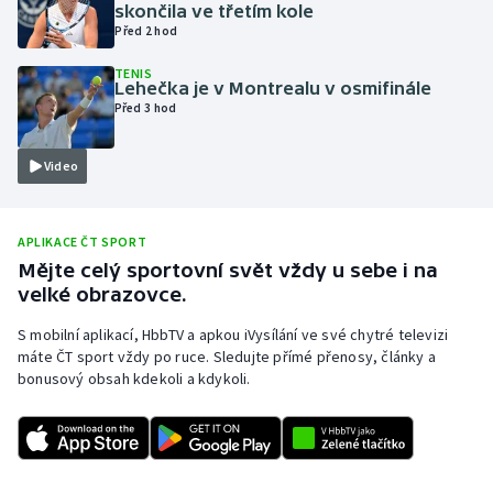
skončila ve třetím kole
Olympijské hry
Před 2 hod
TENIS
Parasport
Lehečka je v Montrealu v osmifinále
Před 3 hod
Plavání
Video
Plážový volejbal
Ragby
APLIKACE ČT SPORT
Mějte celý sportovní svět vždy u sebe i na
velké obrazovce.
Rychlobruslení
S mobilní aplikací, HbbTV a apkou iVysílání ve své chytré televizi
Rychlostní kanoistika
máte ČT sport vždy po ruce. Sledujte přímé přenosy, články a
bonusový obsah kdekoli a kdykoli.
Short track
Sportovní střelba