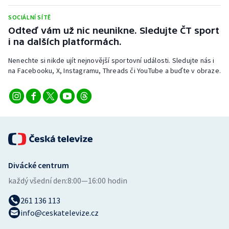
Stolní tenis
SOCIÁLNÍ SÍTĚ
Odteď vám už nic neunikne. Sledujte ČT sport
Triatlon
i na dalších platformách.
Veslování
Nenechte si nikde ujít nejnovější sportovní události. Sledujte nás i
na Facebooku, X, Instagramu, Threads či YouTube a buďte v obraze.
Vodní slalom
Volejbal
Ostatní
Divácké centrum
každý všední den:
8:00—16:00 hodin
261 136 113
info@ceskatelevize.cz