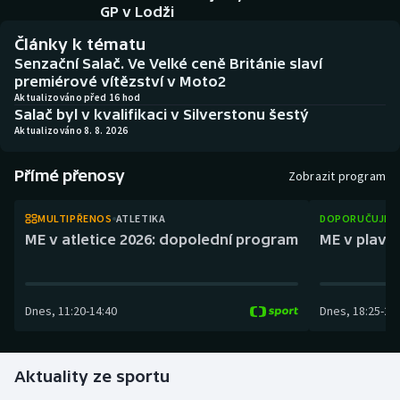
Atletika
Soutěže
GP v Lodži
Články k tématu
Baseball a softbal
Historické návraty
Senzační Salač. Ve Velké ceně Británie slaví
premiérové vítězství v Moto2
Basketbal
Aplikace ČT sport
Aktualizováno před 16 hod
Salač byl v kvalifikaci v Silverstonu šestý
Aktualizováno 8. 8. 2026
Biatlon
AZ kvíz
Přímé přenosy
Zobrazit program
Boby a skeleton
MULTIPŘENOS
ATLETIKA
DOPORUČUJEM
Box
ME v atletice 2026: dopolední program
ME v plaván
Curling
Dnes
,
11:20
-
14:40
Dnes
,
18:25
-
21
Cyklistika
Dostihy
Aktuality ze sportu
Florbal