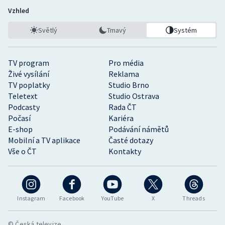
Vzhled
Světlý
Tmavý
Systém
TV program
Pro média
Živé vysílání
Reklama
TV poplatky
Studio Brno
Teletext
Studio Ostrava
Podcasty
Rada ČT
Počasí
Kariéra
E-shop
Podávání námětů
Mobilní a TV aplikace
Časté dotazy
Vše o ČT
Kontakty
Instagram
Facebook
YouTube
X
Threads
© Česká televize