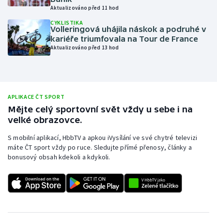
Aktualizováno před 11 hod
Moderní pětiboj
CYKLISTIKA
Volleringová uhájila náskok a podruhé v
Motorsport
kariéře triumfovala na Tour de France
Aktualizováno před 13 hod
Olympijské hry
Parasport
APLIKACE ČT SPORT
Plavání
Mějte celý sportovní svět vždy u sebe i na
velké obrazovce.
Plážový volejbal
S mobilní aplikací, HbbTV a apkou iVysílání ve své chytré televizi
máte ČT sport vždy po ruce. Sledujte přímé přenosy, články a
Ragby
bonusový obsah kdekoli a kdykoli.
Rychlobruslení
Rychlostní kanoistika