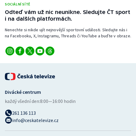
Short track
SOCIÁLNÍ SÍTĚ
Odteď vám už nic neunikne. Sledujte ČT sport
i na dalších platformách.
Sportovní střelba
Nenechte si nikde ujít nejnovější sportovní události. Sledujte nás i
Stolní tenis
na Facebooku, X, Instagramu, Threads či YouTube a buďte v obraze.
Triatlon
Veslování
Vodní slalom
Volejbal
Divácké centrum
každý všední den:
8:00—16:00 hodin
Ostatní
261 136 113
info@ceskatelevize.cz