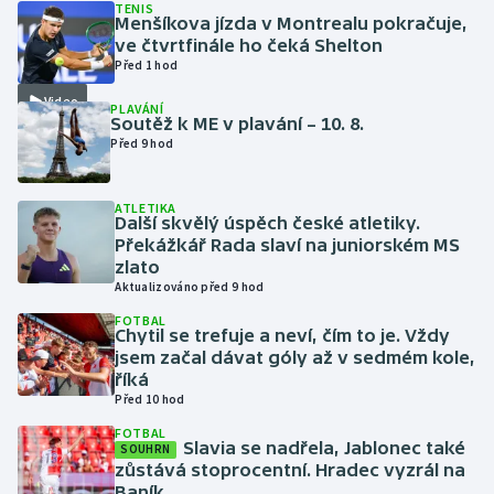
TENIS
Menšíkova jízda v Montrealu pokračuje,
ve čtvrtfinále ho čeká Shelton
Futsal
Před 1 hod
Video
Golf
PLAVÁNÍ
Soutěž k ME v plavání – 10. 8.
Před 9 hod
Gymnastika
Házená
ATLETIKA
Další skvělý úspěch české atletiky.
Překážkář Rada slaví na juniorském MS
Jezdectví
zlato
Aktualizováno před 9 hod
Judo
FOTBAL
Chytil se trefuje a neví, čím to je. Vždy
jsem začal dávat góly až v sedmém kole,
Krasobruslení
říká
Před 10 hod
Lezení
FOTBAL
Slavia se nadřela, Jablonec také
SOUHRN
zůstává stoprocentní. Hradec vyzrál na
Lyže a snowboard
Baník