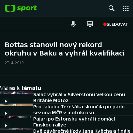
POPULÁRNÍ
SLEDOVAT
ME v atletice
Bottas stanovil nový rekord
okruhu v Baku a vyhrál kvalifikaci
ME v plavání
27. 4. 2019
Fotbal
Hokej
Videa k tématu
Tenis
Salač vyhrál v Silverstonu Velkou cenu
Británie Moto2
Pro Jakuba Terešáka skončila po pádu
DALŠÍ SPORTY
sezona MČR v motokrosu
Pajari po Estonsku vyhrál i domácí
Americký fotbal
NEPŘEHLÉDNĚTE
Finskou rallye
Dvě závěrečné jízdy Jana Kvěcha a finále