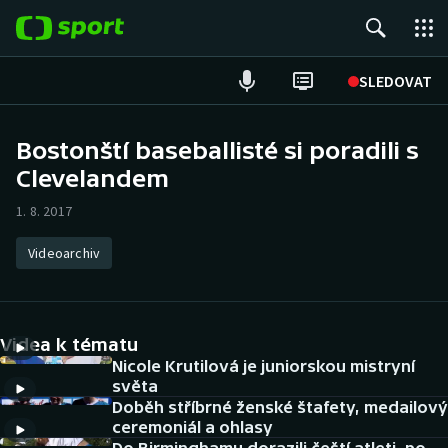
POPULÁRNÍ
SLEDOVAT
Fotbal
Bostonští baseballisté si poradili s
Clevelandem
Hokej
1. 8. 2017
Tenis
Videoarchiv
Atletika
Cyklistika
Videa k tématu
DALŠÍ SPORTY
Nicole Krutilová je juniorskou mistryní
světa
Doběh stříbrné ženské štafety, medailový
Americký fotbal
NEPŘEHLÉDNĚTE
ceremoniál a ohlasy