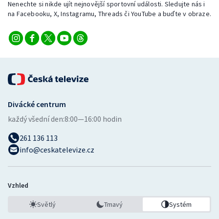
Nenechte si nikde ujít nejnovější sportovní události. Sledujte nás i
Stolní tenis
na Facebooku, X, Instagramu, Threads či YouTube a buďte v obraze.
Triatlon
Veslování
Vodní slalom
Volejbal
Divácké centrum
každý všední den:
8:00—16:00 hodin
Ostatní
261 136 113
info@ceskatelevize.cz
Vzhled
Světlý
Tmavý
Systém