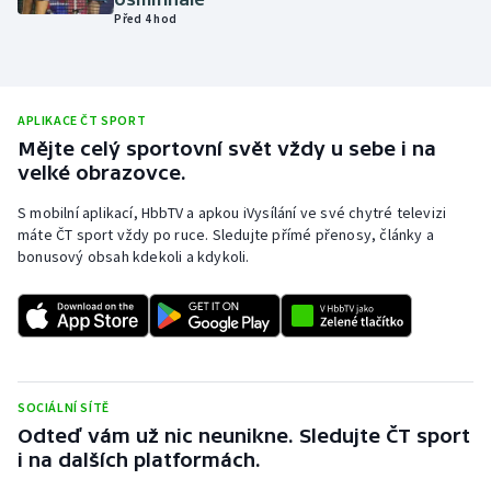
Před 4 hod
Olympijské hry
Parasport
APLIKACE ČT SPORT
Plavání
Mějte celý sportovní svět vždy u sebe i na
velké obrazovce.
Plážový volejbal
S mobilní aplikací, HbbTV a apkou iVysílání ve své chytré televizi
máte ČT sport vždy po ruce. Sledujte přímé přenosy, články a
Ragby
bonusový obsah kdekoli a kdykoli.
Rychlobruslení
Rychlostní kanoistika
Short track
SOCIÁLNÍ SÍTĚ
Odteď vám už nic neunikne. Sledujte ČT sport
Sportovní střelba
i na dalších platformách.