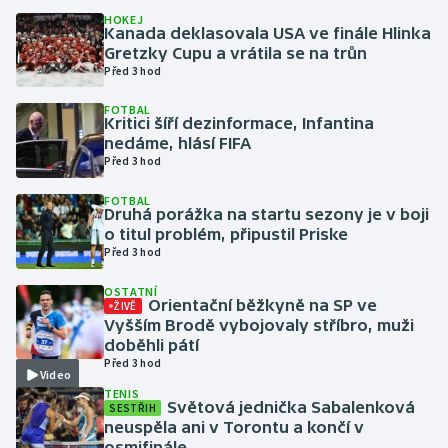
HOKEJ
Kanada deklasovala USA ve finále Hlinka
Gymnastika
Gretzky Cupu a vrátila se na trůn
Před 3 hod
Házená
FOTBAL
Kritici šíří dezinformace, Infantina
Jezdectví
nedáme, hlásí FIFA
Před 3 hod
Judo
FOTBAL
Druhá porážka na startu sezony je v boji
o titul problém, připustil Priske
Krasobruslení
Před 3 hod
Lezení
OSTATNÍ
Orientační běžkyně na SP ve
ŽIVĚ
Vyšším Brodě vybojovaly stříbro, muži
Lyže a snowboard
doběhli pátí
Před 3 hod
Video
Moderní pětiboj
TENIS
Světová jednička Sabalenková
SESTŘIH
neuspěla ani v Torontu a končí v
Motorsport
osmifinále