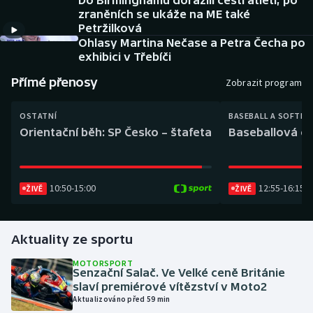
Do Birminghamu dorazili čeští atleti, po
Baseball a softbal
Soutěže
zraněních se ukáže na ME také
Petržilková
Basketbal
Historické návraty
Ohlasy Martina Nečase a Petra Čecha po
exhibici v Třebíči
Biatlon
Aplikace ČT sport
Přímé přenosy
Zobrazit program
Boby a skeleton
AZ kvíz
OSTATNÍ
BASEBALL A SOFTBA
Orientační běh: SP Česko – štafeta
Baseballová ex
Box
Curling
10:50
-
15:00
12:55
-
16:15
ŽIVĚ
ŽIVĚ
Dostihy
Aktuality ze sportu
Florbal
MOTORSPORT
Senzační Salač. Ve Velké ceně Británie
Futsal
slaví premiérové vítězství v Moto2
Aktualizováno před 59 min
Golf