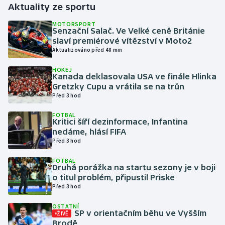
Aktuality ze sportu
Gymnastika
MOTORSPORT
Senzační Salač. Ve Velké ceně Británie
slaví premiérové vítězství v Moto2
Házená
Aktualizováno před 48 min
HOKEJ
Jezdectví
Kanada deklasovala USA ve finále Hlinka
Gretzky Cupu a vrátila se na trůn
Judo
Před 3 hod
FOTBAL
Krasobruslení
Kritici šíří dezinformace, Infantina
nedáme, hlásí FIFA
Před 3 hod
Lezení
FOTBAL
Lyže a snowboard
Druhá porážka na startu sezony je v boji
o titul problém, připustil Priske
Před 3 hod
Moderní pětiboj
OSTATNÍ
SP v orientačním běhu ve Vyšším
ŽIVĚ
Motorsport
Brodě