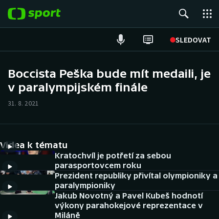
POPULÁRNÍ
SLEDOVAT
Fotbal
Boccista Peška bude mít medaili, je
v paralympijském finále
Hokej
31. 8. 2021
Tenis
Atletika
Videa k tématu
Cyklistika
Kratochvíl je potřetí za sebou
parasportovcem roku
Prezident republiky přivítal olympioniky a
DALŠÍ SPORTY
paralympioniky
Jakub Novotný a Pavel Kubeš hodnotí
Americký fotbal
NEPŘEHLÉDNĚTE
výkony parahokejové reprezentace v
Miláně