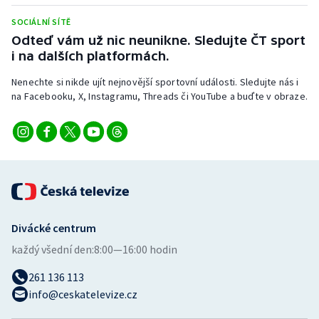
Stolní tenis
SOCIÁLNÍ SÍTĚ
Odteď vám už nic neunikne. Sledujte ČT sport
Triatlon
i na dalších platformách.
Veslování
Nenechte si nikde ujít nejnovější sportovní události. Sledujte nás i
na Facebooku, X, Instagramu, Threads či YouTube a buďte v obraze.
Vodní slalom
Volejbal
Ostatní
Divácké centrum
každý všední den:
8:00—16:00 hodin
261 136 113
info@ceskatelevize.cz