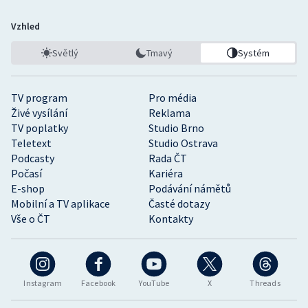
Vzhled
Světlý
Tmavý
Systém
TV program
Pro média
Živé vysílání
Reklama
TV poplatky
Studio Brno
Teletext
Studio Ostrava
Podcasty
Rada ČT
Počasí
Kariéra
E-shop
Podávání námětů
Mobilní a TV aplikace
Časté dotazy
Vše o ČT
Kontakty
Instagram
Facebook
YouTube
X
Threads