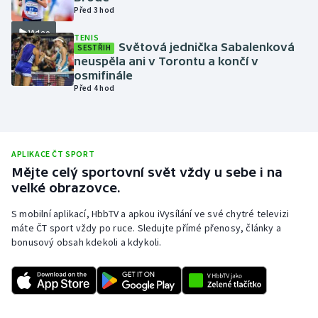
Před 3 hod
Olympijské hry
Video
TENIS
Světová jednička Sabalenková
SESTŘIH
Parasport
neuspěla ani v Torontu a končí v
osmifinále
Plavání
Před 4 hod
Plážový volejbal
APLIKACE ČT SPORT
Ragby
Mějte celý sportovní svět vždy u sebe i na
velké obrazovce.
Rychlobruslení
S mobilní aplikací, HbbTV a apkou iVysílání ve své chytré televizi
Rychlostní kanoistika
máte ČT sport vždy po ruce. Sledujte přímé přenosy, články a
bonusový obsah kdekoli a kdykoli.
Short track
Sportovní střelba