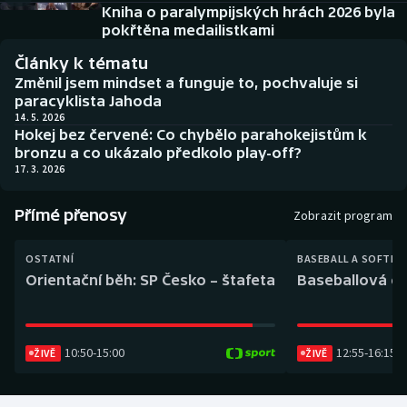
Baseball a softbal
Soutěže
Kniha o paralympijských hrách 2026 byla
pokřtěna medailistkami
Basketbal
Historické návraty
Články k tématu
Změnil jsem mindset a funguje to, pochvaluje si
Biatlon
Aplikace ČT sport
paracyklista Jahoda
14. 5. 2026
Hokej bez červené: Co chybělo parahokejistům k
Boby a skeleton
AZ kvíz
bronzu a co ukázalo předkolo play-off?
17. 3. 2026
Box
Přímé přenosy
Zobrazit program
Curling
OSTATNÍ
BASEBALL A SOFTBA
Dostihy
Orientační běh: SP Česko – štafeta
Baseballová ex
Florbal
10:50
-
15:00
12:55
-
16:15
ŽIVĚ
ŽIVĚ
Futsal
Golf