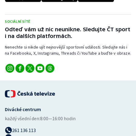
Stolní tenis
Triatlon
SOCIÁLNÍ SÍTĚ
Odteď vám už nic neunikne. Sledujte ČT sport
Veslování
i na dalších platformách.
Nenechte si nikde ujít nejnovější sportovní události. Sledujte nás i
Vodní slalom
na Facebooku, X, Instagramu, Threads či YouTube a buďte v obraze.
Volejbal
Ostatní
Divácké centrum
každý všední den:
8:00—16:00 hodin
261 136 113