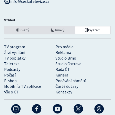
info@ceskatelevize.cz
Vzhled
Světlý
Tmavý
Systém
TV program
Pro média
Živé vysílání
Reklama
TV poplatky
Studio Brno
Teletext
Studio Ostrava
Podcasty
Rada ČT
Počasí
Kariéra
E-shop
Podávání námětů
Mobilní a TV aplikace
Časté dotazy
Vše o ČT
Kontakty