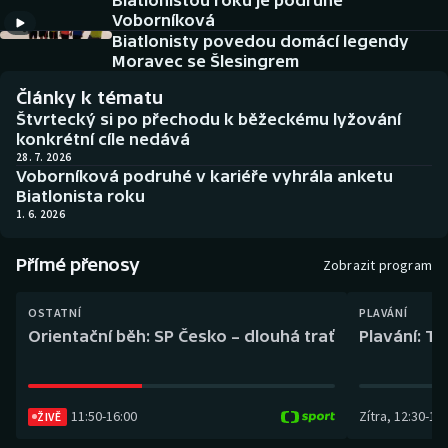
Biatlonistou roku je podruhé
Baseball a softbal
Soutěže
Voborníková
Biatlonisty povedou domácí legendy
Basketbal
Historické návraty
Moravec se Šlesingrem
Články k tématu
Biatlon
Aplikace ČT sport
Štvrtecký si po přechodu k běžeckému lyžování
konkrétní cíle nedává
Boby a skeleton
AZ kvíz
28. 7. 2026
Voborníková podruhé v kariéře vyhrála anketu
Biatlonista roku
Box
1. 6. 2026
Curling
Přímé přenosy
Zobrazit program
Dostihy
OSTATNÍ
PLAVÁNÍ
Orientační běh: SP Česko – dlouhá trať
Plavání: TK
Florbal
Futsal
11:50
-
16:00
Zítra
,
12:30
-
13:
ŽIVĚ
Golf