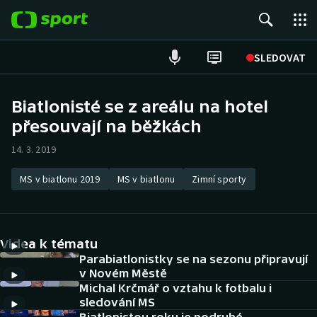
POPULÁRNÍ
SLEDOVAT
Fotbal
Biatlonisté se z areálu na hotel
přesouvají na běžkách
Hokej
14. 3. 2019
Tenis
MS v biatlonu 2019
MS v biatlonu
Zimní sporty
Atletika
Cyklistika
Videa k tématu
DALŠÍ SPORTY
Parabiatlonistky se na sezonu připravují
v Novém Městě
Michal Krčmář o vztahu k fotbalu i
Americký fotbal
NEPŘEHLÉDNĚTE
sledování MS