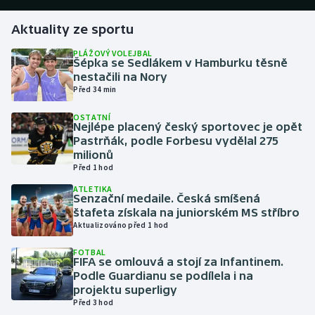
Aktuality ze sportu
Gymnastika
PLÁŽOVÝ VOLEJBAL
Šépka se Sedlákem v Hamburku těsně
Házená
nestačili na Nory
Před 34 min
Jezdectví
OSTATNÍ
Nejlépe placený český sportovec je opět
Judo
Pastrňák, podle Forbesu vydělal 275
milionů
Krasobruslení
Před 1 hod
ATLETIKA
Senzační medaile. Česká smíšená
Lezení
štafeta získala na juniorském MS stříbro
Aktualizováno před 1 hod
Lyže a snowboard
FOTBAL
FIFA se omlouvá a stojí za Infantinem.
Moderní pětiboj
Podle Guardianu se podílela i na
projektu superligy
Motorsport
Před 3 hod