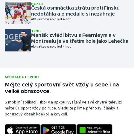
HOKEJ
Česká osmnáctka ztrátu proti Finsku
Olympijské hry
nedotáhla a o medaile si nezahraje
Aktualizováno před 4 hod
Parasport
TENIS
Menšík zvládl bitvu s Fearnleym a v
Plavání
Montrealu je ve třetím kole jako Lehečka
Aktualizováno před 4 hod
Plážový volejbal
Ragby
APLIKACE ČT SPORT
Rychlobruslení
Mějte celý sportovní svět vždy u sebe i na
velké obrazovce.
Rychlostní kanoistika
S mobilní aplikací, HbbTV a apkou iVysílání ve své chytré televizi
máte ČT sport vždy po ruce. Sledujte přímé přenosy, články a
Short track
bonusový obsah kdekoli a kdykoli.
Sportovní střelba