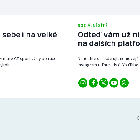
SOCIÁLNÍ SÍTĚ
 sebe i na velké
Odteď vám už nic
na dalších platf
izi máte ČT sport vždy po ruce.
Nenechte si nikde ujít nejnovější
ykoli.
Instagramu, Threads či YouTube 
Č