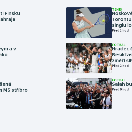
TENIS
ti Finsku
Noskové 
zahraje
Torontu 
singlu lo
Před 1 hod
FOTBAL
eym a v
Hradec č
jako
Besiktas
změří sí
Před 2 hod
FOTBAL
íšená
Salah b
m MS stříbro
Před 9 hod