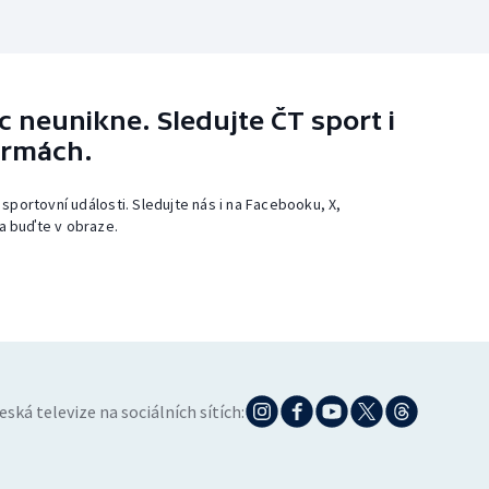
 neunikne. Sledujte ČT sport i
ormách.
 sportovní události. Sledujte nás i na Facebooku, X,
a buďte v obraze.
eská televize na sociálních sítích: