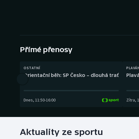
Curling
Dostihy
Florbal
Futsal
Přímé přenosy
Golf
OSTATNÍ
PLAVÁ
Orientační běh: SP Česko – dlouhá trať
Plavá
Gymnastika
Dnes
,
11:50
-
16:00
Zítra
,
Aktuality ze sportu