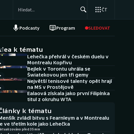
ČT
Podcasty
Program
SLEDOVAT
NEPŘEHLÉDNĚTE
Soutěže
idea k tématu
Lehečka přehrál v českém duelu v
Historické návraty
Montrealu Kopřivu
Bejlek v Torontu uhrála se
Aplikace ČT sport
Šwiatekovou jen tři gemy
Největší tenisové talenty opět hrají
AZ kvíz
na MS v Prostějově
Ealaová získala jako první Filipínka
titul z okruhu WTA
Články k tématu
Menšík zvládl bitvu s Fearnleym a v Montrealu
je ve třetím kole jako Lehečka
Aktualizováno před 35 min