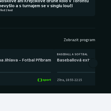
Noskové ani Krejčíkové druhé kolo v Torontu
nevyšlo a s turnajem se v singlu loučí
Před 1 hod
Zobrazit program
BASEBALL A SOFTBAL
a Jihlava – Fotbal Příbram
Baseballová extraliga: Tře
Zítra
,
18:55
-
22:15