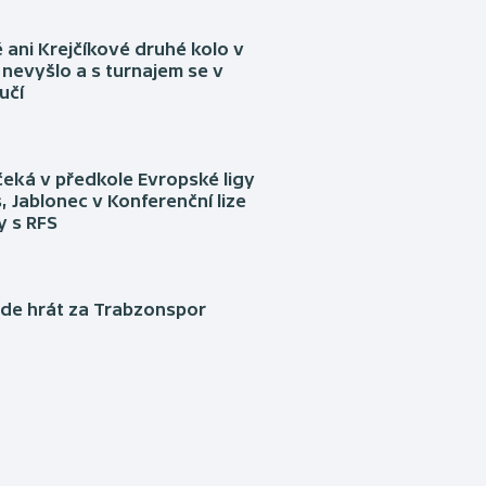
ani Krejčíkové druhé kolo v
nevyšlo a s turnajem se v
učí
eká v předkole Evropské ligy
, Jablonec v Konferenční lize
ly s RFS
ude hrát za Trabzonspor