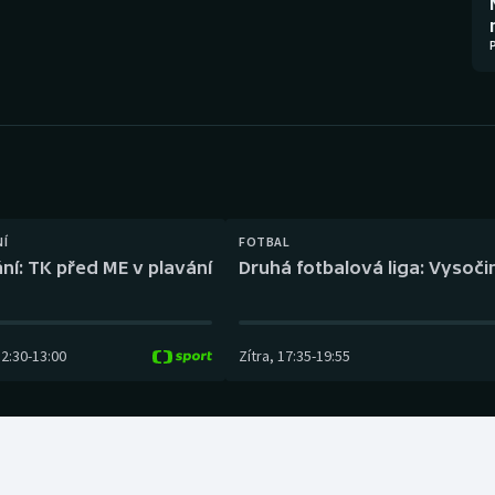
Moderní pětiboj
Triatlon
Motorsport
Veslování
Olympijské hry
Vodní slalom
Parasport
Volejbal
Plavání
Ostatní
NÍ
FOTBAL
ní: TK před ME v plavání
Druhá fotbalová liga: Vysočin
Plážový volejbal
12:30
-
13:00
Zítra
,
17:35
-
19:55