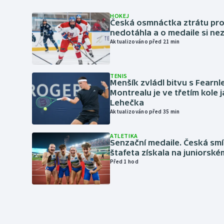
HOKEJ
Česká osmnáctka ztrátu pro
nedotáhla a o medaile si ne
Aktualizováno před 21 min
TENIS
Menšík zvládl bitvu s Fearnl
Montrealu je ve třetím kole 
Lehečka
Aktualizováno před 35 min
ATLETIKA
Senzační medaile. Česká sm
štafeta získala na juniorské
Před 1 hod