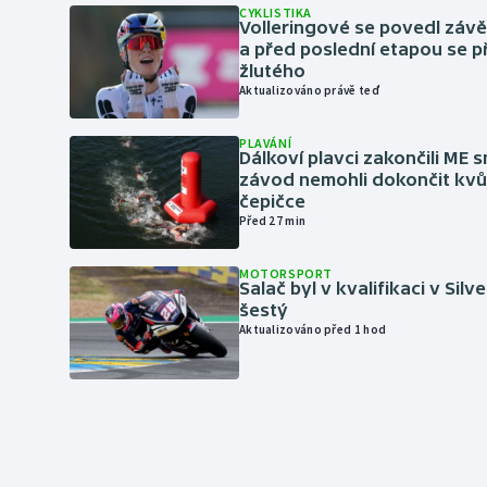
CYKLISTIKA
Volleringové se povedl záv
a před poslední etapou se p
žlutého
Aktualizováno právě teď
PLAVÁNÍ
Dálkoví plavci zakončili ME 
závod nemohli dokončit kvů
čepičce
Před 27 min
MOTORSPORT
Salač byl v kvalifikaci v Silv
šestý
Aktualizováno před 1 hod