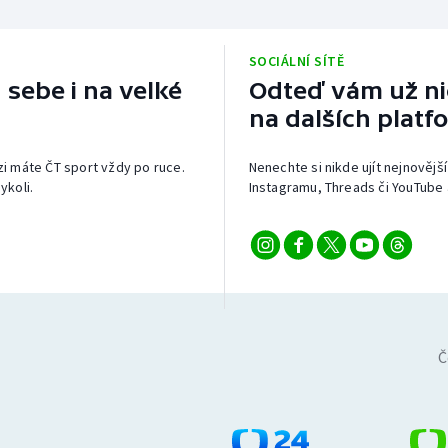
SOCIÁLNÍ SÍTĚ
 sebe i na velké
Odteď vám už nic
na dalších platf
izi máte ČT sport vždy po ruce.
Nenechte si nikde ujít nejnovější
ykoli.
Instagramu, Threads či YouTube 
Č