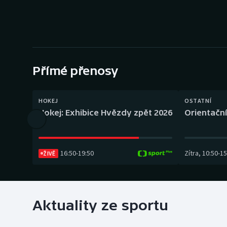
Curling
Dostihy
Florbal
Přímé přenosy
Futsal
Golf
HOKEJ
OSTATNÍ
Hokej: Exhibice Hvězdy zpět 2026
Orientační
Gymnastika
16:50
-
19:50
Zítra
,
10:50
-
15
ŽIVĚ
Aktuality ze sportu