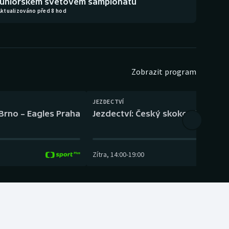
juniorském světovém šampionátu
Aktualizováno před 8 hod
Zobrazit program
JEZDECTVÍ
 Brno – Eagles Praha
Jezdectví: Český skokový pohár –
Zítra
,
14:00
-
19:00