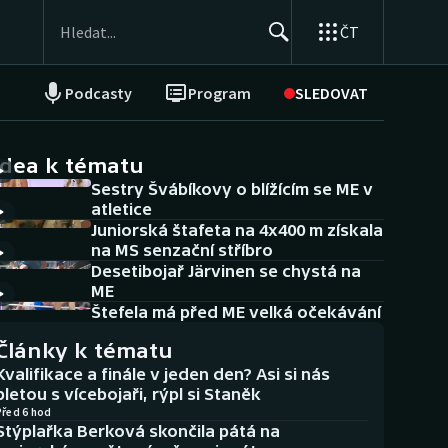
ČT
Podcasty
Program
SLEDOVAT
NEPŘEHLÉDNĚTE
Soutěže
idea k tématu
Sestry Švábíkovy o blížícím se ME v
Historické návraty
atletice
Juniorská štafeta na 4x400 m získala
Aplikace ČT sport
na MS senzační stříbro
Desetibojař Järvinen se chystá na
AZ kvíz
ME
Štefela má před ME velká očekávání
Články k tématu
Kvalifikace a finále v jeden den? Asi si nás
pletou s vícebojaři, rýpl si Staněk
Před 6 hod
Stýplařka Berková skončila pátá na