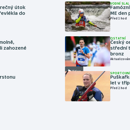
VODNÍ SLA
ěrečný útok
Famózní 
řevlékla do
ME den p
Před 1 hod
OSTATNÍ
smolně,
Český or
li zahozené
střední 
bronz
Aktualizován
Video
SPORTOVNÍ
erstonu
Puškařka
let v tř
Před 2 hod