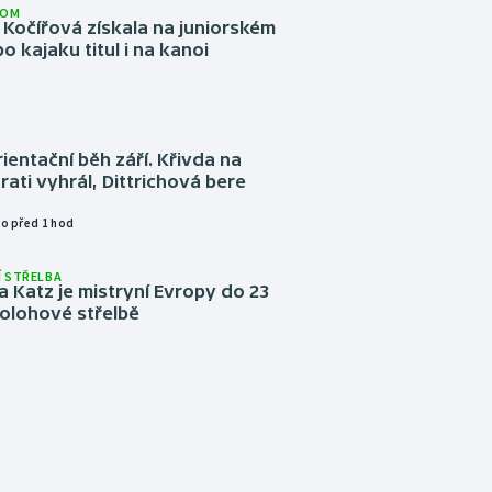
LOM
Kočířová získala na juniorském
o kajaku titul i na kanoi
ientační běh září. Křivda na
trati vyhrál, Dittrichová bere
o před 1 hod
 STŘELBA
 Katz je mistryní Evropy do 23
ípolohové střelbě