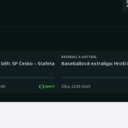
Moderní pětiboj
Triatlon
Motorsport
Veslování
Olympijské hry
Vodní slalom
Parasport
Volejbal
Plavání
Ostatní
BASEBALL A SOFTBAL
 běh: SP Česko – štafeta
Baseballová extraliga: Hroši
Plážový volejbal
:00
Zítra
,
12:55
-
16:15