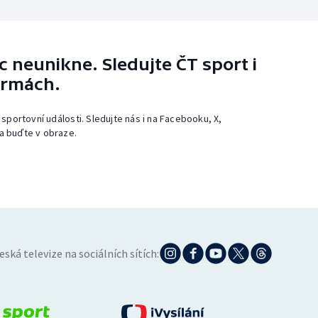
 neunikne. Sledujte ČT sport i
ormách.
 sportovní události. Sledujte nás i na Facebooku, X,
a buďte v obraze.
eská televize na sociálních sítích: