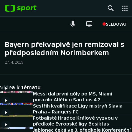
POPULÁRNÍ
SLEDOVAT
Fotbal
Bayern překvapivě jen remizoval s
předposledním Norimberkem
Hokej
27. 4. 2019
Tenis
Atletika
Videa k tématu
Cyklistika
Messi dal první góly po MS, Miami
porazilo Atlético San Luis 4:2
Sestřih kvalifikace Ligy mistryň Slavia
DALŠÍ SPORTY
Praha – Rangers FC
Fotbalisté Hradce Králové vyzvou v
Americký fotbal
NEPŘEHLÉDNĚTE
předkole Evropské ligy Besiktas
Jablonec čeká ve 3. předkole Konferenční