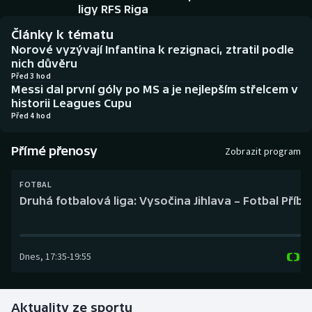
Baseball a softbal
Soutěže
ligy RFS Riga
Články k tématu
Basketbal
Historické návraty
Norové vyzývají Infantina k rezignaci, ztratil podle
nich důvěru
Biatlon
Aplikace ČT sport
Před 3 hod
Messi dal první góly po MS a je nejlepším střelcem v
historii Leagues Cupu
Boby a skeleton
AZ kvíz
Před 4 hod
Box
Přímé přenosy
Zobrazit program
Curling
FOTBAL
Druhá fotbalová liga: Vysočina Jihlava – Fotbal Příb
Dostihy
Florbal
Dnes
,
17:35
-
19:55
Futsal
Aktuality ze sportu
Golf