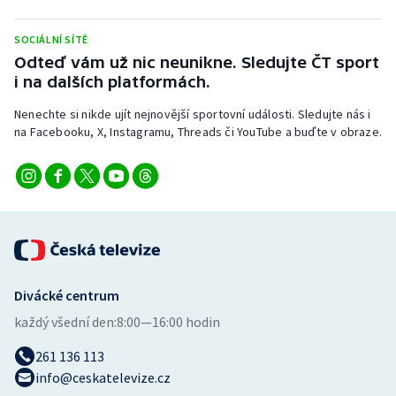
Stolní tenis
SOCIÁLNÍ SÍTĚ
Triatlon
Odteď vám už nic neunikne. Sledujte ČT sport
i na dalších platformách.
Veslování
Nenechte si nikde ujít nejnovější sportovní události. Sledujte nás i
na Facebooku, X, Instagramu, Threads či YouTube a buďte v obraze.
Vodní slalom
Volejbal
Ostatní
Divácké centrum
každý všední den:
8:00—16:00 hodin
261 136 113
info@ceskatelevize.cz