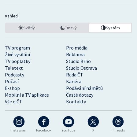
Vzhled
Světlý
Tmavý
Systém
TV program
Pro média
Živé vysílání
Reklama
TV poplatky
Studio Brno
Teletext
Studio Ostrava
Podcasty
Rada ČT
Počasí
Kariéra
E-shop
Podávání námětů
Mobilní a TV aplikace
Časté dotazy
Vše o ČT
Kontakty
Instagram
Facebook
YouTube
X
Threads