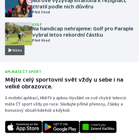
Norové vyzývají Infantina k rezignaci,
ztratil podle nich důvěru
Olympijské hry
Před 3 hod
Parasport
GOLF
Na handicap nehrajeme: Golf pro Paraple
vybral letos rekordní částku
Plavání
Před 4 hod
Video
Plážový volejbal
Ragby
APLIKACE ČT SPORT
Mějte celý sportovní svět vždy u sebe i na
Rychlobruslení
velké obrazovce.
S mobilní aplikací, HbbTV a apkou iVysílání ve své chytré televizi
Rychlostní kanoistika
máte ČT sport vždy po ruce. Sledujte přímé přenosy, články a
bonusový obsah kdekoli a kdykoli.
Short track
Sportovní střelba