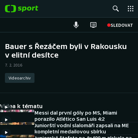
POPULÁRNÍ
SLEDOVAT
Fotbal
Bauer s Řezáčem byli v Rakousku
v elitní desítce
Hokej
7. 2. 2016
Tenis
Videoarchiv
Atletika
Cyklistika
Videa k tématu
DALŠÍ SPORTY
Messi dal první góly po MS, Miami
porazilo Atlético San Luis 4:2
Juniorští vodní slalomáři zapsali na ME
Americký fotbal
NEPŘEHLÉDNĚTE
kompletní medailovou sbírku