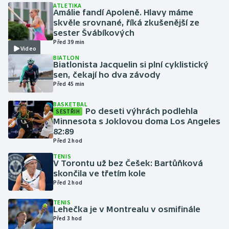
ATLETIKA
Amálie fandí Apoleně. Hlavy máme
skvěle srovnané, říká zkušenější ze
Gymnastika
sester Švábíkových
Před 39 min
Házená
Video
BIATLON
Biatlonista Jacquelin si plní cyklistický
Jezdectví
sen, čekají ho dva závody
Před 45 min
Judo
BASKETBAL
Po deseti výhrách podlehla
SESTŘIH
Minnesota s Joklovou doma Los Angeles
Krasobruslení
82:89
Před 2 hod
Lezení
TENIS
V Torontu už bez Češek: Bartůňková
Lyže a snowboard
skončila ve třetím kole
Před 2 hod
Moderní pětiboj
TENIS
Lehečka je v Montrealu v osmifinále
Motorsport
Před 3 hod