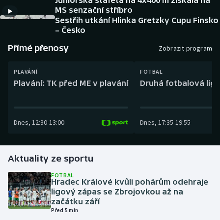
Juniorská štafeta na 4x400 m získala na
Baseball a softbal
Soutěže
MS senzační stříbro
Sestřih utkání Hlinka Gretzky Cupu Finsko
Basketbal
Historické návraty
– Česko
Přímé přenosy
Zobrazit program
Biatlon
Aplikace ČT sport
PLAVÁNÍ
FOTBAL
Boby a skeleton
AZ kvíz
Plavání: TK před ME v plavání
Druhá fotbalová liga
Box
Dnes
,
12:30
-
13:00
Dnes
,
17:35
-
19:55
Curling
Dostihy
Aktuality ze sportu
Florbal
FOTBAL
Hradec Králové kvůli pohárům odehraje
ligový zápas se Zbrojovkou až na
Futsal
začátku září
Před 5 min
Golf