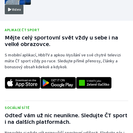
Olympijské hry
Video
Parasport
APLIKACE ČT SPORT
Plavání
Mějte celý sportovní svět vždy u sebe i na
velké obrazovce.
Plážový volejbal
S mobilní aplikací, HbbTV a apkou iVysílání ve své chytré televizi
máte ČT sport vždy po ruce. Sledujte přímé přenosy, články a
Ragby
bonusový obsah kdekoli a kdykoli.
Rychlobruslení
Rychlostní kanoistika
SOCIÁLNÍ SÍTĚ
Short track
Odteď vám už nic neunikne. Sledujte ČT sport
i na dalších platformách.
Sportovní střelba
Nenechte si nikde ujít nejnovější sportovní události. Sledujte nás i