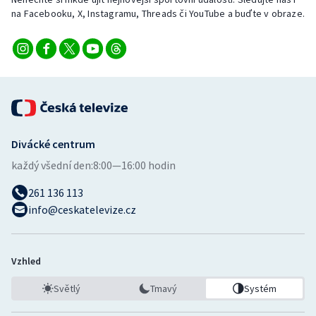
Stolní tenis
na Facebooku, X, Instagramu, Threads či YouTube a buďte v obraze.
Triatlon
Veslování
Vodní slalom
Divácké centrum
Volejbal
každý všední den:
8:00—16:00 hodin
Ostatní
261 136 113
info@ceskatelevize.cz
Vzhled
Světlý
Tmavý
Systém