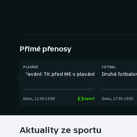
Curling
Dostihy
Florbal
Futsal
Přímé přenosy
Golf
PLAVÁNÍ
FOTBAL
Plavání: TK před ME v plavání
Druhá fotbalov
Gymnastika
Dnes
,
12:30
-
13:00
Dnes
,
17:35
-
19:55
Aktuality ze sportu