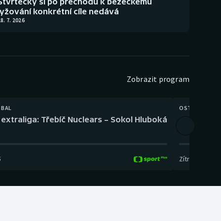
Štvrtecký si po přechodu k běžeckému
lyžování konkrétní cíle nedává
8. 7. 2026
Zobrazit program
TBAL
OSTATNÍ
extraliga: Třebíč Nuclears – Sokol Hluboká
Orientační
5
Zítra
,
14:00
-
17