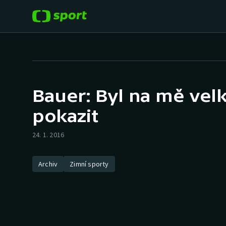
POPULÁRNÍ
DALŠÍ SPORTY
Fotbal
Americký fotbal
Bauer: Byl na mě velk
Hokej
Baseball a softbal
pokazit
Tenis
Basketbal
24. 1. 2016
Atletika
Biatlon
Archiv
Zimní sporty
Cyklistika
Boby a skeleton
Box