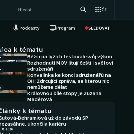
ČT
Podcasty
Program
SLEDOVAT
NEPŘEHLÉDNĚTE
Soutěže
idea k tématu
Běžci na lyžích testovali svůj výkon
Historické návraty
Rozhodnutí MOV litují čeští i světoví
sdruženáři
Aplikace ČT sport
Konvalinka ke konci sdruženářů na
OH: Zdrcující zpráva, se kterou nic
AZ kvíz
nemůžeme dělat
Královnou bílé stopy je Zuzana
Maděrová
Články k tématu
Gutová-Behramiová už do závodů SP
nezasáhne, ukončila kariéru
. 8. 2026