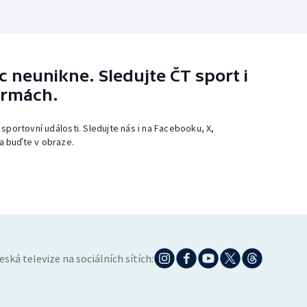
 neunikne. Sledujte ČT sport i
ormách.
 sportovní události. Sledujte nás i na Facebooku, X,
a buďte v obraze.
eská televize na sociálních sítích: