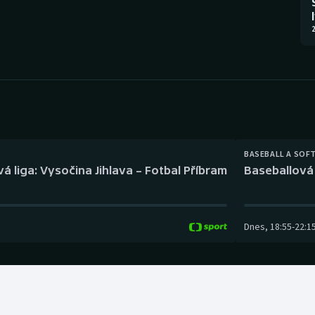
Moderní pětiboj
Triatlon
2
Motorsport
Veslování
Olympijské hry
Vodní slalom
Parasport
Volejbal
Plavání
Ostatní
BASEBALL A SOF
á liga: Vysočina Jihlava – Fotbal Příbram
Baseballová 
Plážový volejbal
Dnes
,
18:55
-
22:1