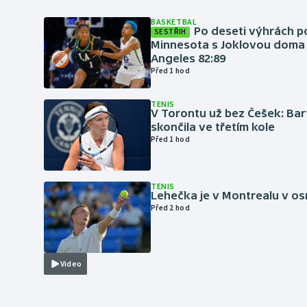
BASKETBAL
Po deseti výhrách p
SESTŘIH
Minnesota s Joklovou doma
Angeles 82:89
Před 1 hod
TENIS
V Torontu už bez Češek: Ba
skončila ve třetím kole
Před 1 hod
TENIS
Lehečka je v Montrealu v os
Před 2 hod
Video