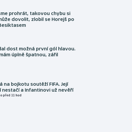
sme prohrát, takovou chybu si
ůže dovolit, zlobil se Horejš po
 Besiktasem
dal dost možná první gól hlavou.
emám úplně špatnou, zářil
á na bojkotu soutěží FIFA. Její
í nestačí a Infantinovi už nevěří
o před 11 hod