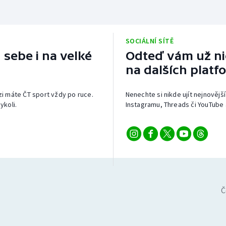
SOCIÁLNÍ SÍTĚ
 sebe i na velké
Odteď vám už nic
na dalších platf
izi máte ČT sport vždy po ruce.
Nenechte si nikde ujít nejnovější
ykoli.
Instagramu, Threads či YouTube 
Č