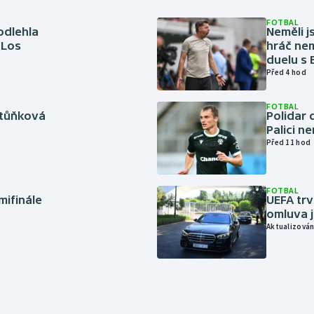
FOTBAL
odlehla
Neměli j
 Los
hráč nem
duelu s
Před 4 hod
FOTBAL
rtůňková
Polidar 
Palici n
Před 11 hod
FOTBAL
mifinále
UEFA trv
omluva j
Aktualizován