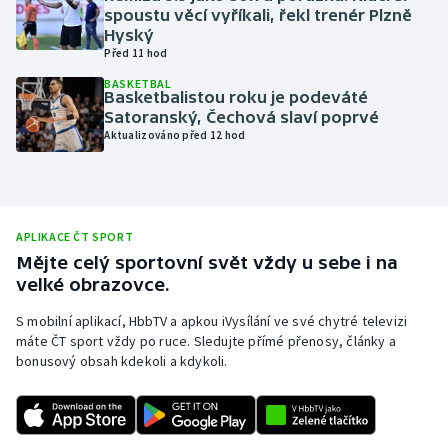
spoustu věcí vyříkali, řekl trenér Plzně
Olympijské hry
Hyský
Před 11 hod
Parasport
BASKETBAL
Basketbalistou roku je podeváté
Satoranský, Čechová slaví poprvé
Plavání
Aktualizováno před 12 hod
Plážový volejbal
Ragby
APLIKACE ČT SPORT
Mějte celý sportovní svět vždy u sebe i na
Rychlobruslení
velké obrazovce.
Rychlostní kanoistika
S mobilní aplikací, HbbTV a apkou iVysílání ve své chytré televizi
máte ČT sport vždy po ruce. Sledujte přímé přenosy, články a
bonusový obsah kdekoli a kdykoli.
Short track
Sportovní střelba