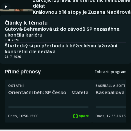
Zdrcující zpráva, se kterou nic nemůžeme
Baseball a softbal
Soutěže
dělat
Královnou bílé stopy je Zuzana Maděrová
Basketbal
Historické návraty
Články k tématu
Gutová-Behramiová už do závodů SP nezasáhne,
Biatlon
Aplikace ČT sport
ukončila kariéru
5. 8. 2026
Štvrtecký si po přechodu k běžeckému lyžování
Boby a skeleton
AZ kvíz
konkrétní cíle nedává
28. 7. 2026
Box
Přímé přenosy
Zobrazit program
Curling
OSTATNÍ
BASEBALL A SOFTBA
Dostihy
Orientační běh: SP Česko – štafeta
Baseballová ex
Florbal
Dnes
,
10:50
-
15:00
Dnes
,
12:55
-
16:15
Futsal
Golf