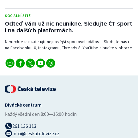
Stolní tenis
SOCIÁLNÍ SÍTĚ
Triatlon
Odteď vám už nic neunikne. Sledujte ČT sport
i na dalších platformách.
Veslování
Nenechte si nikde ujít nejnovější sportovní události. Sledujte nás i
na Facebooku, X, Instagramu, Threads či YouTube a buďte v obraze.
Vodní slalom
Volejbal
Ostatní
Divácké centrum
každý všední den:
8:00—16:00 hodin
261 136 113
info@ceskatelevize.cz