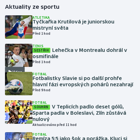
Aktuality ze sportu
Gymnastika
ATLETIKA
Tyčkařka Krutilová je juniorskou
mistryní světa
Házená
Před 1 hod
Jezdectví
TENIS
Lehečka v Montrealu dohrál v
SESTŘIH
osmifinále
Judo
Před 1 hod
Video
Krasobruslení
FOTBAL
Fotbalistky Slavie si po další prohře
hlavní fázi evropských pohárů nezahrají
Lezení
Před 9 hod
FOTBAL
Lyže a snowboard
V Teplicích padlo deset gólů,
SOUHRN
Sparta padla v Boleslavi, Zlín zůstává
Moderní pětiboj
nulový
Aktualizováno před 11 hod
Motorsport
FOTBAL
Remíza 5:5 jako šok a porážka. Kluci si