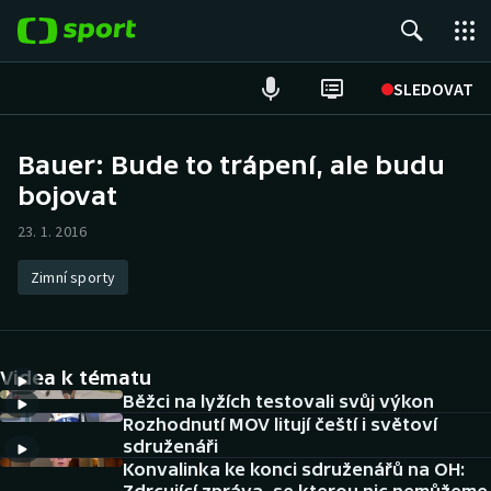
POPULÁRNÍ
SLEDOVAT
Fotbal
Bauer: Bude to trápení, ale budu
bojovat
Hokej
23. 1. 2016
Tenis
Zimní sporty
Atletika
Cyklistika
Videa k tématu
DALŠÍ SPORTY
Běžci na lyžích testovali svůj výkon
Rozhodnutí MOV litují čeští i světoví
sdruženáři
Americký fotbal
NEPŘEHLÉDNĚTE
Konvalinka ke konci sdruženářů na OH: