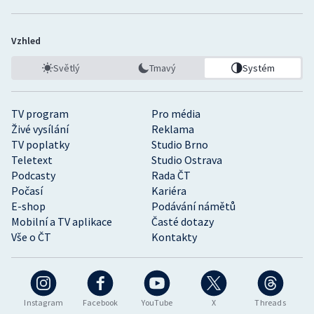
Vzhled
Světlý
Tmavý
Systém
TV program
Pro média
Živé vysílání
Reklama
TV poplatky
Studio Brno
Teletext
Studio Ostrava
Podcasty
Rada ČT
Počasí
Kariéra
E-shop
Podávání námětů
Mobilní a TV aplikace
Časté dotazy
Vše o ČT
Kontakty
Instagram
Facebook
YouTube
X
Threads