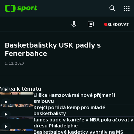
POPULÁRNÍ
SLEDOVAT
Fotbal
Basketbalistky USK padly s
Fenerbahce
Hokej
1. 12. 2020
Tenis
Atletika
Videa k tématu
Cyklistika
Eliška Hamzová má nové příjmení i
smlouvu
Krejčí pořádá kemp pro mladé
DALŠÍ SPORTY
basketbalisty
James bude v kariéře v NBA pokračovat v
Americký fotbal
NEPŘEHLÉDNĚTE
dresu Philadelphie
Basketbalové kadetky vyhrály na MS