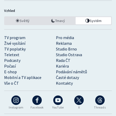
Vzhled
Světlý
Tmavý
Systém
TV program
Pro média
Živé vysílání
Reklama
TV poplatky
Studio Brno
Teletext
Studio Ostrava
Podcasty
Rada ČT
Počasí
Kariéra
E-shop
Podávání námětů
Mobilní a TV aplikace
Časté dotazy
Vše o ČT
Kontakty
Instagram
Facebook
YouTube
X
Threads