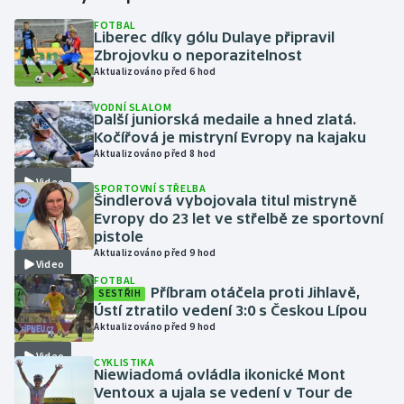
FOTBAL
Liberec díky gólu Dulaye připravil
Gymnastika
Zbrojovku o neporazitelnost
Aktualizováno před 6 hod
Házená
VODNÍ SLALOM
Další juniorská medaile a hned zlatá.
Jezdectví
Kočířová je mistryní Evropy na kajaku
Aktualizováno před 8 hod
Judo
Video
SPORTOVNÍ STŘELBA
Šindlerová vybojovala titul mistryně
Krasobruslení
Evropy do 23 let ve střelbě ze sportovní
pistole
Aktualizováno před 9 hod
Lezení
Video
FOTBAL
Příbram otáčela proti Jihlavě,
SESTŘIH
Lyže a snowboard
Ústí ztratilo vedení 3:0 s Českou Lípou
Aktualizováno před 9 hod
Moderní pětiboj
Video
CYKLISTIKA
Niewiadomá ovládla ikonické Mont
Motorsport
Ventoux a ujala se vedení v Tour de