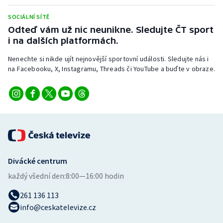
Stolní tenis
SOCIÁLNÍ SÍTĚ
Odteď vám už nic neunikne. Sledujte ČT sport
Triatlon
i na dalších platformách.
Veslování
Nenechte si nikde ujít nejnovější sportovní události. Sledujte nás i
na Facebooku, X, Instagramu, Threads či YouTube a buďte v obraze.
Vodní slalom
Volejbal
Ostatní
Divácké centrum
každý všední den:
8:00—16:00 hodin
261 136 113
info@ceskatelevize.cz