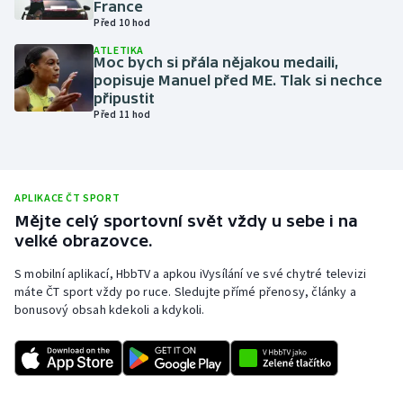
France
Před 10 hod
Olympijské hry
ATLETIKA
Moc bych si přála nějakou medaili,
Parasport
popisuje Manuel před ME. Tlak si nechce
připustit
Plavání
Před 11 hod
Plážový volejbal
Ragby
APLIKACE ČT SPORT
Mějte celý sportovní svět vždy u sebe i na
velké obrazovce.
Rychlobruslení
S mobilní aplikací, HbbTV a apkou iVysílání ve své chytré televizi
Rychlostní kanoistika
máte ČT sport vždy po ruce. Sledujte přímé přenosy, články a
bonusový obsah kdekoli a kdykoli.
Short track
Sportovní střelba