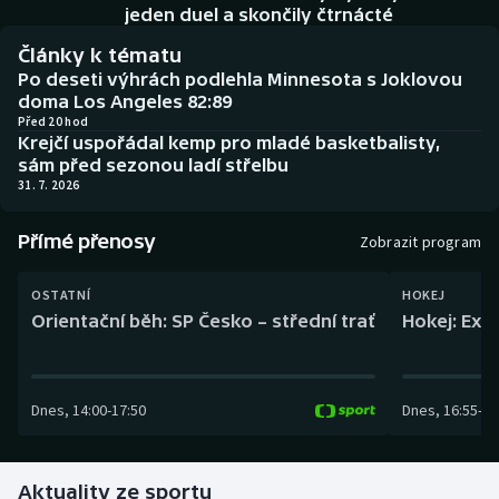
Baseball a softbal
Soutěže
jeden duel a skončily čtrnácté
Články k tématu
Basketbal
Historické návraty
Po deseti výhrách podlehla Minnesota s Joklovou
doma Los Angeles 82:89
Biatlon
Aplikace ČT sport
Před 20 hod
Krejčí uspořádal kemp pro mladé basketbalisty,
sám před sezonou ladí střelbu
Boby a skeleton
AZ kvíz
31. 7. 2026
Box
Přímé přenosy
Zobrazit program
Curling
OSTATNÍ
HOKEJ
Orientační běh: SP Česko – střední trať
Hokej: Exh
Dostihy
Florbal
Dnes
,
14:00
-
17:50
Dnes
,
16:55
-
19
Futsal
Aktuality ze sportu
Golf