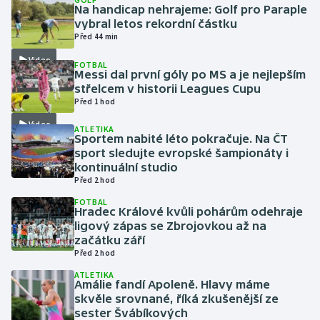
Na handicap nehrajeme: Golf pro Paraple
vybral letos rekordní částku
Gymnastika
Před 44 min
Video
FOTBAL
Házená
Messi dal první góly po MS a je nejlepším
střelcem v historii Leagues Cupu
Jezdectví
Před 1 hod
Video
ATLETIKA
Judo
Sportem nabité léto pokračuje. Na ČT
sport sledujte evropské šampionáty i
kontinuální studio
Krasobruslení
Před 2 hod
FOTBAL
Lezení
Hradec Králové kvůli pohárům odehraje
ligový zápas se Zbrojovkou až na
Lyže a snowboard
začátku září
Před 2 hod
Moderní pětiboj
ATLETIKA
Amálie fandí Apoleně. Hlavy máme
skvěle srovnané, říká zkušenější ze
Motorsport
sester Švábíkových