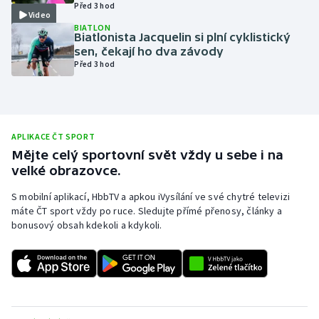
Před 3 hod
Video
Olympijské hry
BIATLON
Biatlonista Jacquelin si plní cyklistický
sen, čekají ho dva závody
Parasport
Před 3 hod
Plavání
Plážový volejbal
APLIKACE ČT SPORT
Mějte celý sportovní svět vždy u sebe i na
Ragby
velké obrazovce.
Rychlobruslení
S mobilní aplikací, HbbTV a apkou iVysílání ve své chytré televizi
máte ČT sport vždy po ruce. Sledujte přímé přenosy, články a
bonusový obsah kdekoli a kdykoli.
Rychlostní kanoistika
Short track
Sportovní střelba