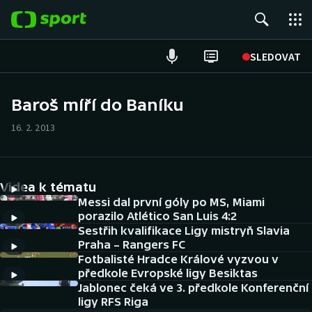
POPULÁRNÍ
SLEDOVAT
Fotbal
Baroš míří do Baníku
Hokej
16. 2. 2013
Tenis
Videa k tématu
Atletika
Messi dal první góly po MS, Miami
porazilo Atlético San Luis 4:2
Cyklistika
Sestřih kvalifikace Ligy mistryň Slavia
Praha – Rangers FC
DALŠÍ SPORTY
Fotbalisté Hradce Králové vyzvou v
předkole Evropské ligy Besiktas
Americký fotbal
Jablonec čeká ve 3. předkole Konferenční
NEPŘEHLÉDNĚTE
ligy RFS Riga