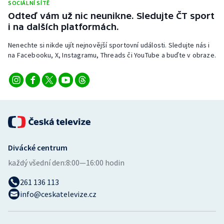
SOCIÁLNÍ SÍTĚ
Stolní tenis
Odteď vám už nic neunikne. Sledujte ČT sport
i na dalších platformách.
Triatlon
Nenechte si nikde ujít nejnovější sportovní události. Sledujte nás i
Veslování
na Facebooku, X, Instagramu, Threads či YouTube a buďte v obraze.
Vodní slalom
Volejbal
Ostatní
Divácké centrum
každý všední den:
8:00—16:00 hodin
261 136 113
info@ceskatelevize.cz