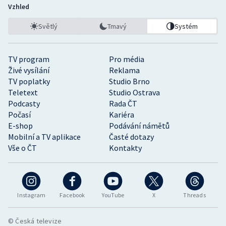
Vzhled
Světlý
Tmavý
Systém
TV program
Pro média
Živé vysílání
Reklama
TV poplatky
Studio Brno
Teletext
Studio Ostrava
Podcasty
Rada ČT
Počasí
Kariéra
E-shop
Podávání námětů
Mobilní a TV aplikace
Časté dotazy
Vše o ČT
Kontakty
Instagram
Facebook
YouTube
X
Threads
© Česká televize