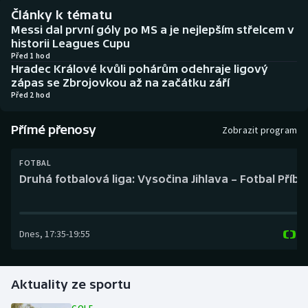
Baseball a softbal
Soutěže
Články k tématu
Messi dal první góly po MS a je nejlepším střelcem v
Basketbal
Historické návraty
historii Leagues Cupu
Před 1 hod
Hradec Králové kvůli pohárům odehraje ligový
Biatlon
Aplikace ČT sport
zápas se Zbrojovkou až na začátku září
Před 2 hod
Boby a skeleton
AZ kvíz
Přímé přenosy
Zobrazit program
Box
FOTBAL
Curling
Druhá fotbalová liga: Vysočina Jihlava – Fotbal Příb
Dostihy
Dnes
,
17:35
-
19:55
Florbal
Futsal
Aktuality ze sportu
Golf
GOLF