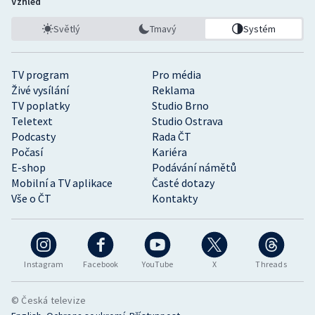
Vzhled
Světlý
Tmavý
Systém
TV program
Pro média
Živé vysílání
Reklama
TV poplatky
Studio Brno
Teletext
Studio Ostrava
Podcasty
Rada ČT
Počasí
Kariéra
E-shop
Podávání námětů
Mobilní a TV aplikace
Časté dotazy
Vše o ČT
Kontakty
Instagram
Facebook
YouTube
X
Threads
© Česká televize