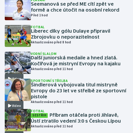
Seemanová se před ME cítí zpět ve
formě a chce útočit na osobní rekord
Gymnastika
Před 1 hod
FOTBAL
Házená
Liberec díky gólu Dulaye připravil
Zbrojovku o neporazitelnost
Jezdectví
Aktualizováno před 8 hod
VODNÍ SLALOM
Judo
Další juniorská medaile a hned zlatá.
Kočířová je mistryní Evropy na kajaku
Aktualizováno před 11 hod
Krasobruslení
Video
SPORTOVNÍ STŘELBA
Lezení
Šindlerová vybojovala titul mistryně
Evropy do 23 let ve střelbě ze sportovní
pistole
Lyže a snowboard
Aktualizováno před 11 hod
Video
FOTBAL
Moderní pětiboj
Příbram otáčela proti Jihlavě,
SESTŘIH
Ústí ztratilo vedení 3:0 s Českou Lípou
Aktualizováno před 11 hod
Motorsport