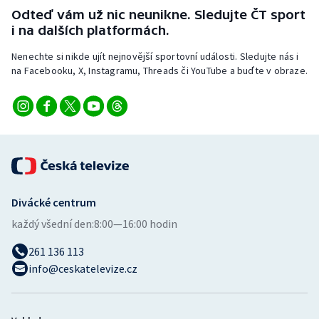
Stolní tenis
Odteď vám už nic neunikne. Sledujte ČT sport
i na dalších platformách.
Triatlon
Nenechte si nikde ujít nejnovější sportovní události. Sledujte nás i
na Facebooku, X, Instagramu, Threads či YouTube a buďte v obraze.
Veslování
Vodní slalom
Volejbal
Ostatní
Divácké centrum
každý všední den:
8:00—16:00 hodin
261 136 113
info@ceskatelevize.cz