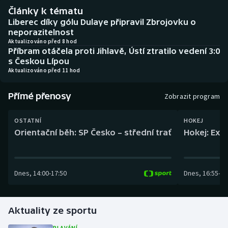
Baseball a softbal
Soutěže
Články k tématu
Liberec díky gólu Dulaye připravil Zbrojovku o
Basketbal
Historické návraty
neporazitelnost
Aktualizováno před 8 hod
Příbram otáčela proti Jihlavě, Ústí ztratilo vedení 3:0
Biatlon
Aplikace ČT sport
s Českou Lípou
Aktualizováno před 11 hod
Boby a skeleton
AZ kvíz
Přímé přenosy
Zobrazit program
Box
OSTATNÍ
HOKEJ
Curling
Orientační běh: SP Česko – střední trať
Hokej: Exh
Dostihy
Dnes
,
14:00
-
17:50
Dnes
,
16:55
-
19
Florbal
Futsal
Aktuality ze sportu
Golf
PLAVÁNÍ