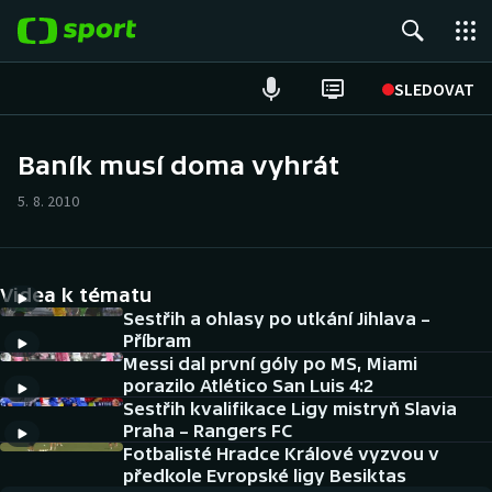
POPULÁRNÍ
SLEDOVAT
Fotbal
Baník musí doma vyhrát
Hokej
5. 8. 2010
Tenis
Videa k tématu
Atletika
Sestřih a ohlasy po utkání Jihlava –
Příbram
Cyklistika
Messi dal první góly po MS, Miami
porazilo Atlético San Luis 4:2
DALŠÍ SPORTY
Sestřih kvalifikace Ligy mistryň Slavia
Praha – Rangers FC
Americký fotbal
Fotbalisté Hradce Králové vyzvou v
NEPŘEHLÉDNĚTE
předkole Evropské ligy Besiktas