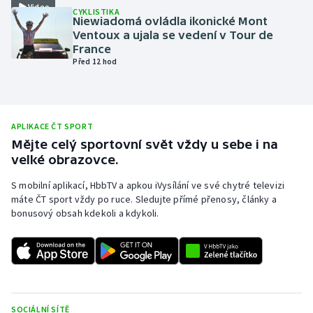
Video
CYKLISTIKA
Olympijské hry
Niewiadomá ovládla ikonické Mont
Ventoux a ujala se vedení v Tour de
France
Parasport
Před 12 hod
Plavání
Plážový volejbal
APLIKACE ČT SPORT
Mějte celý sportovní svět vždy u sebe i na
Ragby
velké obrazovce.
S mobilní aplikací, HbbTV a apkou iVysílání ve své chytré televizi
Rychlobruslení
máte ČT sport vždy po ruce. Sledujte přímé přenosy, články a
bonusový obsah kdekoli a kdykoli.
Rychlostní kanoistika
Short track
Sportovní střelba
SOCIÁLNÍ SÍTĚ