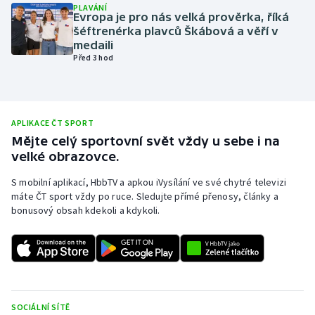
PLAVÁNÍ
Evropa je pro nás velká prověrka, říká
Olympijské hry
šéftrenérka plavců Škábová a věří v
medaili
Parasport
Před 3 hod
Plavání
Plážový volejbal
APLIKACE ČT SPORT
Mějte celý sportovní svět vždy u sebe i na
velké obrazovce.
Ragby
S mobilní aplikací, HbbTV a apkou iVysílání ve své chytré televizi
Rychlobruslení
máte ČT sport vždy po ruce. Sledujte přímé přenosy, články a
bonusový obsah kdekoli a kdykoli.
Rychlostní kanoistika
Short track
Sportovní střelba
SOCIÁLNÍ SÍTĚ