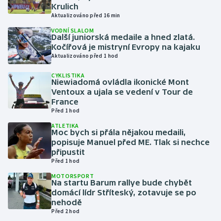
Krulich
Aktualizováno před 16 min
Gymnastika
VODNÍ SLALOM
Další juniorská medaile a hned zlatá.
Házená
Kočířová je mistryní Evropy na kajaku
Aktualizováno před 1 hod
Jezdectví
CYKLISTIKA
Niewiadomá ovládla ikonické Mont
Ventoux a ujala se vedení v Tour de
Judo
France
Před 1 hod
Krasobruslení
ATLETIKA
Moc bych si přála nějakou medaili,
Lezení
popisuje Manuel před ME. Tlak si nechce
připustit
Před 1 hod
Lyže a snowboard
MOTORSPORT
Na startu Barum rallye bude chybět
Moderní pětiboj
domácí lídr Stříteský, zotavuje se po
nehodě
Motorsport
Před 2 hod