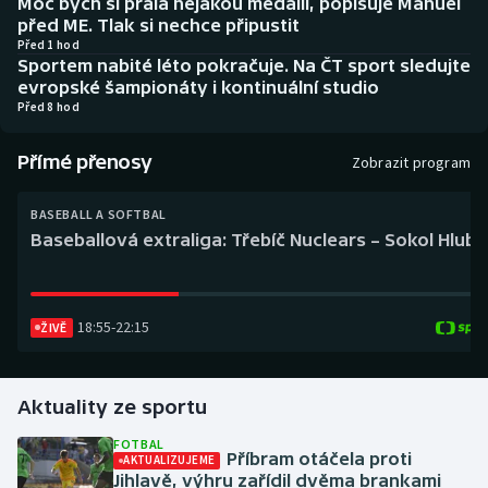
Moc bych si přála nějakou medaili, popisuje Manuel
Baseball a softbal
Soutěže
před ME. Tlak si nechce připustit
Před 1 hod
Sportem nabité léto pokračuje. Na ČT sport sledujte
Basketbal
Historické návraty
evropské šampionáty i kontinuální studio
Před 8 hod
Biatlon
Aplikace ČT sport
Přímé přenosy
Zobrazit program
Boby a skeleton
AZ kvíz
BASEBALL A SOFTBAL
Box
Baseballová extraliga: Třebíč Nuclears – Sokol Hlub
Curling
18:55
-
22:15
Dostihy
ŽIVĚ
Florbal
Aktuality ze sportu
Futsal
FOTBAL
Příbram otáčela proti
AKTUALIZUJEME
Jihlavě, výhru zařídil dvěma brankami
Golf