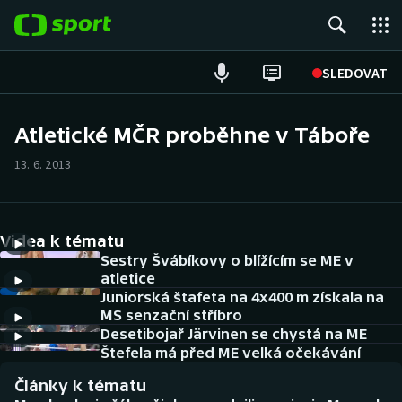
POPULÁRNÍ
SLEDOVAT
Fotbal
Atletické MČR proběhne v Táboře
Hokej
13. 6. 2013
Tenis
Videa k tématu
Atletika
Sestry Švábíkovy o blížícím se ME v
atletice
Cyklistika
Juniorská štafeta na 4x400 m získala na
MS senzační stříbro
DALŠÍ SPORTY
Desetibojař Järvinen se chystá na ME
Štefela má před ME velká očekávání
Americký fotbal
NEPŘEHLÉDNĚTE
Články k tématu