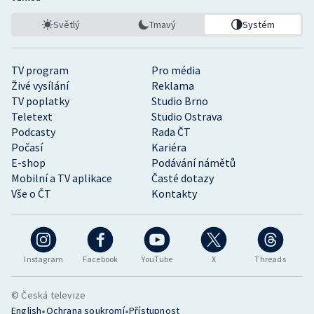
Světlý
Tmavý
Systém
TV program
Pro média
Živé vysílání
Reklama
TV poplatky
Studio Brno
Teletext
Studio Ostrava
Podcasty
Rada ČT
Počasí
Kariéra
E-shop
Podávání námětů
Mobilní a TV aplikace
Časté dotazy
Vše o ČT
Kontakty
Instagram
Facebook
YouTube
X
Threads
© Česká televize
•
•
English
Ochrana soukromí
Přístupnost