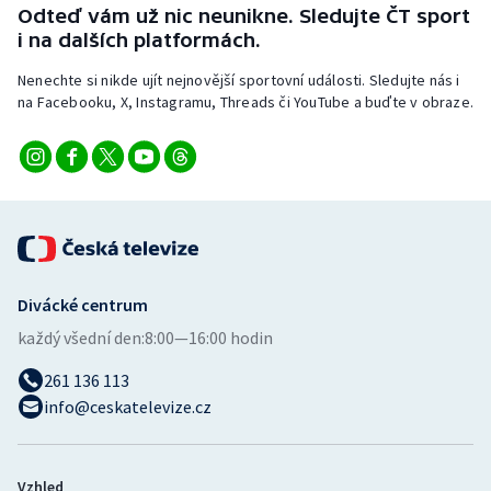
Odteď vám už nic neunikne. Sledujte ČT sport
Stolní tenis
i na dalších platformách.
Triatlon
Nenechte si nikde ujít nejnovější sportovní události. Sledujte nás i
na Facebooku, X, Instagramu, Threads či YouTube a buďte v obraze.
Veslování
Vodní slalom
Volejbal
Ostatní
Divácké centrum
každý všední den:
8:00—16:00 hodin
261 136 113
info@ceskatelevize.cz
Vzhled